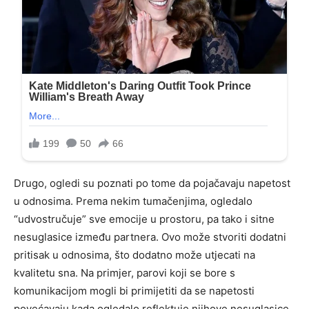
Drugo, ogledi su poznati po tome da pojačavaju napetost
u odnosima. Prema nekim tumačenjima, ogledalo
“udvostručuje” sve emocije u prostoru, pa tako i sitne
nesuglasice između partnera. Ovo može stvoriti dodatni
pritisak u odnosima, što dodatno može utjecati na
kvalitetu sna. Na primjer, parovi koji se bore s
komunikacijom mogli bi primijetiti da se napetosti
povećavaju kada ogledalo reflektuje njihove nesuglasice,