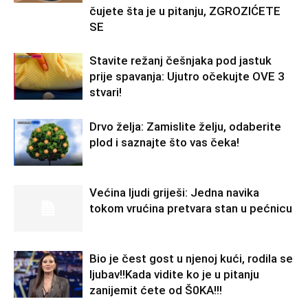
čujete šta je u pitanju, ZGROZIĆETE
SE
Stavite režanj češnjaka pod jastuk
prije spavanja: Ujutro očekujte OVE 3
stvari!
Drvo želja: Zamislite želju, odaberite
plod i saznajte što vas čeka!
Većina ljudi griješi: Jedna navika
tokom vrućina pretvara stan u pećnicu
Bio je čest gost u njenoj kući, rodila se
ljubav!!Kada vidite ko je u pitanju
zanijemit ćete od Š0KA!!!