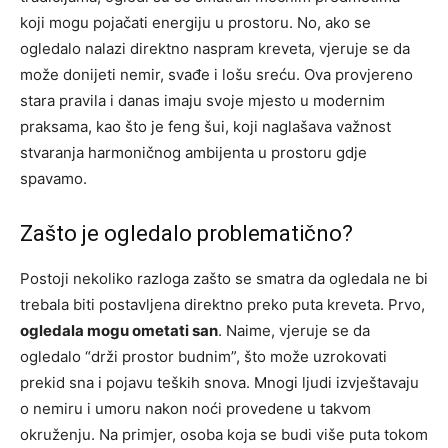
koji mogu pojačati energiju u prostoru. No, ako se
ogledalo nalazi direktno naspram kreveta, vjeruje se da
može donijeti nemir, svađe i lošu sreću. Ova provjereno
stara pravila i danas imaju svoje mjesto u modernim
praksama, kao što je feng šui, koji naglašava važnost
stvaranja harmoničnog ambijenta u prostoru gdje
spavamo.
Zašto je ogledalo problematično?
Postoji nekoliko razloga zašto se smatra da ogledala ne bi
trebala biti postavljena direktno preko puta kreveta. Prvo,
ogledala mogu ometati san
. Naime, vjeruje se da
ogledalo “drži prostor budnim”, što može uzrokovati
prekid sna i pojavu teških snova. Mnogi ljudi izvještavaju
o nemiru i umoru nakon noći provedene u takvom
okruženju. Na primjer, osoba koja se budi više puta tokom