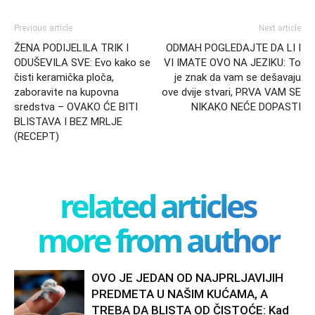
Previous article
Next article
ŽENA PODIJELILA TRIK I
ODMAH POGLEDAJTE DA LI I
ODUŠEVILA SVE: Evo kako se
VI IMATE OVO NA JEZIKU: To
čisti keramička ploča,
je znak da vam se dešavaju
zaboravite na kupovna
ove dvije stvari, PRVA VAM SE
sredstva – OVAKO ĆE BITI
NIKAKO NEĆE DOPASTI
BLISTAVA I BEZ MRLJE
(RECEPT)
related articles
more from author
OVO JE JEDAN OD NAJPRLJAVIJIH
PREDMETA U NAŠIM KUĆAMA, A
TREBA DA BLISTA OD ČISTOĆE: Kad