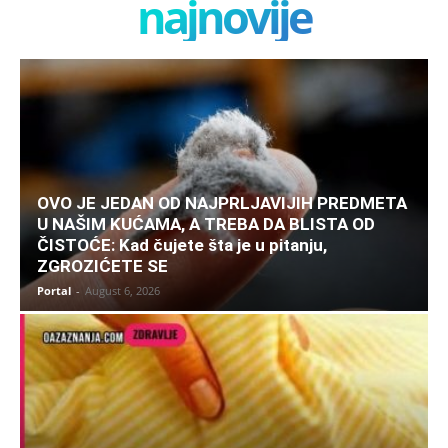
najnovije
OVO JE JEDAN OD NAJPRLJAVIJIH PREDMETA
U NAŠIM KUĆAMA, A TREBA DA BLISTA OD
ČISTOĆE: Kad čujete šta je u pitanju,
ZGROZIĆETE SE
Portal
-
August 6, 2026