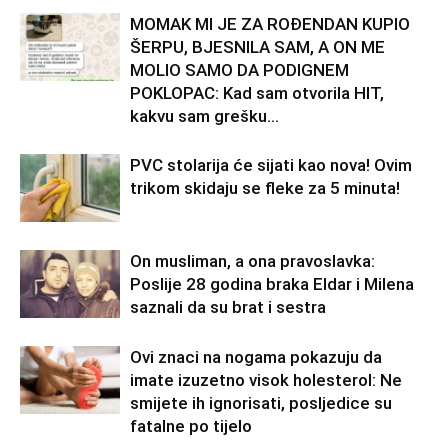
MOMAK MI JE ZA ROĐENDAN KUPIO
ŠERPU, BJESNILA SAM, A ON ME
MOLIO SAMO DA PODIGNEM
POKLOPAC: Kad sam otvorila HIT,
kakvu sam grešku...
PVC stolarija će sijati kao nova! Ovim
trikom skidaju se fleke za 5 minuta!
On musliman, a ona pravoslavka:
Poslije 28 godina braka Eldar i Milena
saznali da su brat i sestra
Ovi znaci na nogama pokazuju da
imate izuzetno visok holesterol: Ne
smijete ih ignorisati, posljedice su
fatalne po tijelo