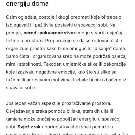
energiju doma
Osim ogledala, postoje i drugi predmeti koje bi trebalo
izbjegavati ili pažljivije postaviti u spavaćoj sobi. Na
primjer,
nered i pokvarene stvari
mogu stvoriti osjećaj
težine u prostoru. Preporučuje se da se redovno čisti i
organizuje prostor kako bi se omogućilo “disanje” doma.
Samo čista i organizovana sredina može podržati osjećaj
mira i stabilnosti. Također, umjetničke slike ili dekoracije
koje izazivaju negativne emocije, kao što su slike sa
tužnim ili agresivnim motivima, trebale bi biti izbačene iz
spavaće sobe.
Još jedan važan aspekt je prozračivanje prostora.
Osvježavanje zraka pomoću biljaka, etarskih ulja ili
tamjana može značajno poboljšati energiju u spavaćoj
sobi.
Svjež zrak
doprinosi kvaliteti sna i pomaže u
smanjenju stresa, a time i poboljšanju opšteg zdravlja. Na