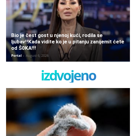
Bio je čest gost u njenoj kući, rodila se
ljubav!!Kada vidite ko je u pitanju zanijemit ćete
od Š0KA!!!
Portal
-
August 6, 2026
izdvojeno