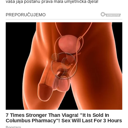
vaša jaja postanu prava mala umjetnička djela!