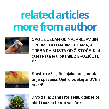
related articles
more from author
OVO JE JEDAN OD NAJPRLJAVIJIH
PREDMETA U NAŠIM KUĆAMA, A
TREBA DA BLISTA OD ČISTOĆE: Kad
čujete šta je u pitanju, ZGROZIĆETE
SE
Stavite režanj češnjaka pod jastuk
prije spavanja: Ujutro očekujte OVE 3
stvari!
Drvo želja: Zamislite želju, odaberite
plod i saznajte što vas čeka!