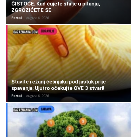
ČISTOĆE: Kad čujete šta je u pitanju,
ZGROZIĆETE SE
Portal
-
August 6, 2026
Stavite režanj češnjaka pod jastuk prije
spavanja: Ujutro očekujte OVE 3 stvari!
Portal
-
August 6, 2026