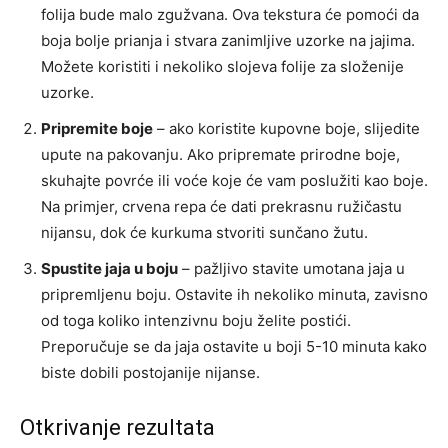
folija bude malo zgužvana. Ova tekstura će pomoći da
boja bolje prianja i stvara zanimljive uzorke na jajima.
Možete koristiti i nekoliko slojeva folije za složenije
uzorke.
Pripremite boje
– ako koristite kupovne boje, slijedite
upute na pakovanju. Ako pripremate prirodne boje,
skuhajte povrće ili voće koje će vam poslužiti kao boje.
Na primjer, crvena repa će dati prekrasnu ružičastu
nijansu, dok će kurkuma stvoriti sunčano žutu.
Spustite jaja u boju
– pažljivo stavite umotana jaja u
pripremljenu boju. Ostavite ih nekoliko minuta, zavisno
od toga koliko intenzivnu boju želite postići.
Preporučuje se da jaja ostavite u boji 5-10 minuta kako
biste dobili postojanije nijanse.
Otkrivanje rezultata