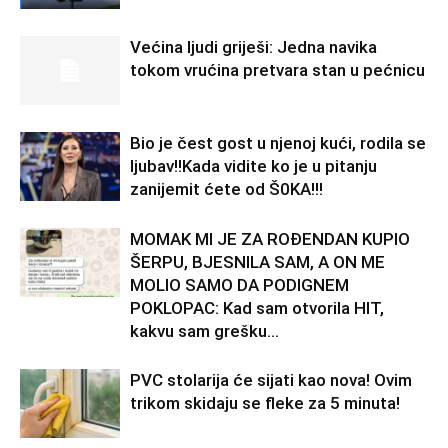
Većina ljudi griješi: Jedna navika
tokom vrućina pretvara stan u pećnicu
Bio je čest gost u njenoj kući, rodila se
ljubav!!Kada vidite ko je u pitanju
zanijemit ćete od Š0KA!!!
MOMAK MI JE ZA ROĐENDAN KUPIO
ŠERPU, BJESNILA SAM, A ON ME
MOLIO SAMO DA PODIGNEM
POKLOPAC: Kad sam otvorila HIT,
kakvu sam grešku...
PVC stolarija će sijati kao nova! Ovim
trikom skidaju se fleke za 5 minuta!