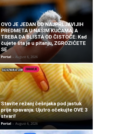
OVO JE JEDAN OD NAJPRLJAVIJIH
PREDMETA U NAŠIM KUĆAMA, A
TREBA DA BLISTA OD ČISTOĆE: Kad
čujete šta je u pitanju, ZGROZIĆETE
SE
Portal
-
August 6, 2026
Stavite režanj češnjaka pod jastuk
prije spavanja: Ujutro očekujte OVE 3
stvari!
Portal
-
August 6, 2026