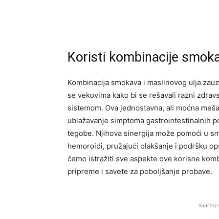
Koristi kombinacije smokav
Kombinacija smokava i maslinovog ulja zauzi
se vekovima kako bi se rešavali razni zdra
sistemom. Ova jednostavna, ali moćna meš
ublažavanje simptoma gastrointestinalnih po
tegobe. Njihova sinergija može pomoći u sm
hemoroidi, pružajući olakšanje i podršku o
ćemo istražiti sve aspekte ove korisne komb
pripreme i savete za poboljšanje probave.
Sadržaj 