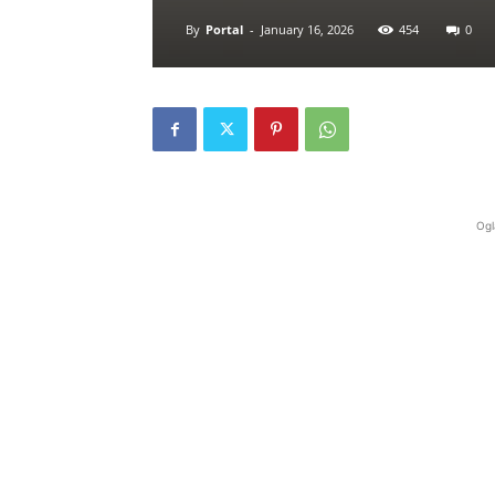
By
Portal
-
January 16, 2026
454
0
Ogl