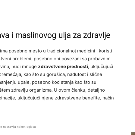
a i maslinovog ulja za zdravlje
ma posebno mesto u tradicionalnoj medicini i koristi
vstveni problemi, posebno oni povezani sa probavnim
avina, nudi mnoge
zdravstvene prednosti
, uključujući
remećaja, kao što su gorušica, nadutost i slične
anjenju upale, posebno kod stanja kao što su
pštem zdravlju organizma. U ovom članku, detaljno
inacije, uključujući njene zdravstvene benefite, način
se nastavlja nakon oglasa