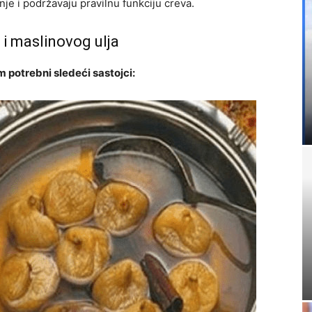
je i podržavaju pravilnu funkciju creva.
i maslinovog ulja
 potrebni sledeći sastojci: