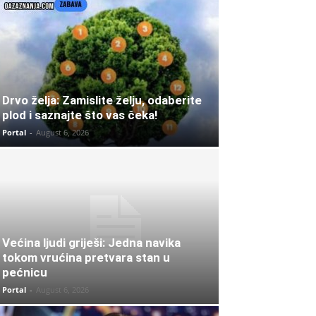
Drvo želja: Zamislite želju, odaberite
plod i saznajte što vas čeka!
Portal
-
August 6, 2026
Većina ljudi griješi: Jedna navika
tokom vrućina pretvara stan u
pećnicu
Portal
-
August 6, 2026