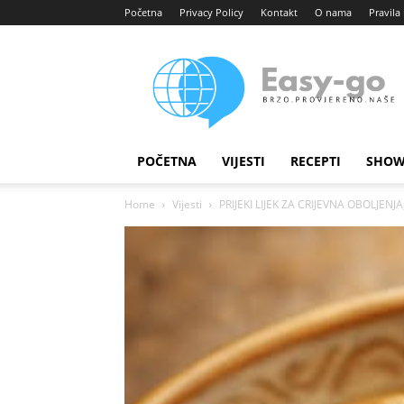
Početna
Privacy Policy
Kontakt
O nama
Pravila 
Easy
portal
POČETNA
VIJESTI
RECEPTI
SHOW
Home
Vijesti
PRIJEKI LIJEK ZA CRIJEVNA OBOLJENJ