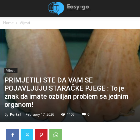
Home
Vijesti
Vijesti
PRIMJETILI STE DA VAM SE
POJAVLJUJU STARAČKE PJEGE : To je
znak da imate ozbiljan problem sa jednim
organom!
By
Portal
-
February 17, 2026
1108
0