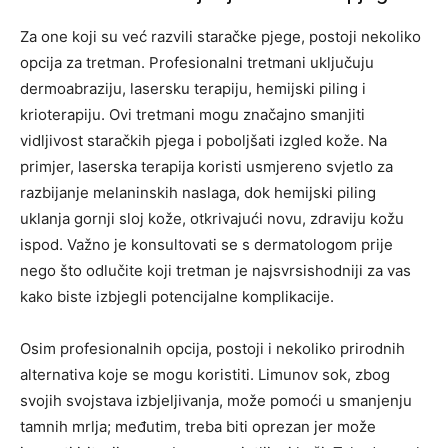
Za one koji su već razvili staračke pjege, postoji nekoliko
opcija za tretman. Profesionalni tretmani uključuju
dermoabraziju, lasersku terapiju, hemijski piling i
krioterapiju. Ovi tretmani mogu značajno smanjiti
vidljivost staračkih pjega i poboljšati izgled kože.
Na
primjer, laserska terapija koristi usmjereno svjetlo za
razbijanje melaninskih naslaga, dok hemijski piling
uklanja gornji sloj kože, otkrivajući novu, zdraviju kožu
ispod. Važno je konsultovati se s dermatologom prije
nego što odlučite koji tretman je najsvrsishodniji za vas
kako biste izbjegli potencijalne komplikacije.
Osim profesionalnih opcija, postoji i nekoliko prirodnih
alternativa koje se mogu koristiti. Limunov sok, zbog
svojih svojstava izbjeljivanja, može pomoći u smanjenju
tamnih mrlja; međutim, treba biti oprezan jer može