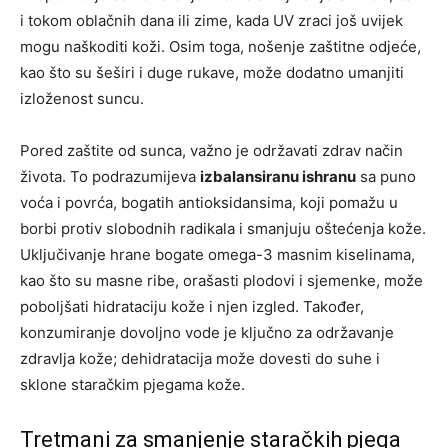
i tokom oblačnih dana ili zime, kada UV zraci još uvijek
mogu naškoditi koži. Osim toga, nošenje zaštitne odjeće,
kao što su šeširi i duge rukave, može dodatno umanjiti
izloženost suncu.
Pored zaštite od sunca, važno je održavati zdrav način
života. To podrazumijeva
izbalansiranu ishranu
sa puno
voća i povrća, bogatih antioksidansima, koji pomažu u
borbi protiv slobodnih radikala i smanjuju oštećenja kože.
Uključivanje hrane bogate omega-3 masnim kiselinama,
kao što su masne ribe, orašasti plodovi i sjemenke, može
poboljšati hidrataciju kože i njen izgled. Također,
konzumiranje dovoljno vode je ključno za održavanje
zdravlja kože; dehidratacija može dovesti do suhe i
sklone staračkim pjegama kože.
Tretmani za smanjenje staračkih pjega