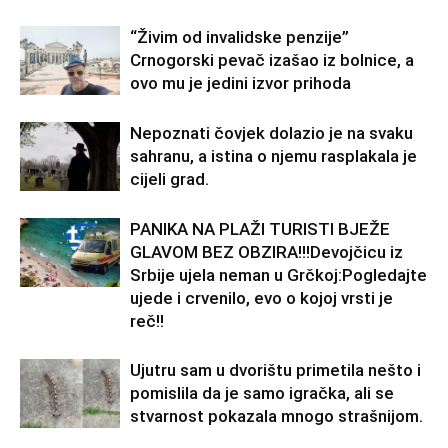
“Živim od invalidske penzije”
Crnogorski pevač izašao iz bolnice, a
ovo mu je jedini izvor prihoda
Nepoznati čovjek dolazio je na svaku
sahranu, a istina o njemu rasplakala je
cijeli grad.
PANIKA NA PLAŽI TURISTI BJEŽE
GLAVOM BEZ OBZIRA!!!Devojčicu iz
Srbije ujela neman u Grčkoj:Pogledajte
ujede i crvenilo, evo o kojoj vrsti je
reč!!
Ujutru sam u dvorištu primetila nešto i
pomislila da je samo igračka, ali se
stvarnost pokazala mnogo strašnijom.