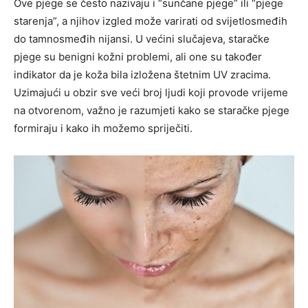
Ove pjege se često nazivaju i “sunčane pjege” ili “pjege
starenja”, a njihov izgled može varirati od svijetlosmeđih
do tamnosmeđih nijansi. U većini slučajeva, staračke
pjege su benigni kožni problemi, ali one su također
indikator da je koža bila izložena štetnim UV zracima.
Uzimajući u obzir sve veći broj ljudi koji provode vrijeme
na otvorenom, važno je razumjeti kako se staračke pjege
formiraju i kako ih možemo spriječiti.