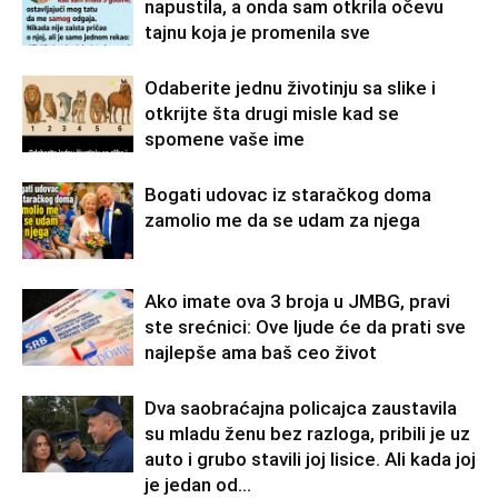
napustila, a onda sam otkrila očevu
tajnu koja je promenila sve
Odaberite jednu životinju sa slike i
otkrijte šta drugi misle kad se
spomene vaše ime
Bogati udovac iz staračkog doma
zamolio me da se udam za njega
Ako imate ova 3 broja u JMBG, pravi
ste srećnici: Ove ljude će da prati sve
najlepše ama baš ceo život
Dva saobraćajna policajca zaustavila
su mladu ženu bez razloga, pribili je uz
auto i grubo stavili joj lisice. Ali kada joj
je jedan od...