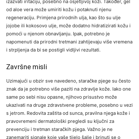
izazvati iritaciju, posebno na osjetljivoj koži. Također, gel
od aloe vera može umiriti kožu i potaknuti njenu
regeneraciju. Primjena prirodnih ulja, kao što su ulje
jojobe ili kokosovo ulje, može dodatno hidratizirati kožu i
pomoći u njenom obnavljanju. Ipak, potrebno je
napomenuti da prirodni tretmani zahtijevaju više vremena
i strpljenja da bi se postigli vidljivi rezultati.
Završne misli
Uzimajući u obzir sve navedeno, staračke pjege su često
znak da je potrebno više paziti na zdravlje kože. Iako one
same po sebi nisu opasne, njihovo prisustvo može
ukazivati na druge zdravstvene probleme, posebno u vezi
s jetrom.
Redovita zaštita od sunca, pravilna njega kože i
pravovremeni dermatološki pregledi su ključni za
prevenciju i tretman staračkih pjega. Važno je ne
zanemariti signale koje vaše tijelo šalje i brinuti se o