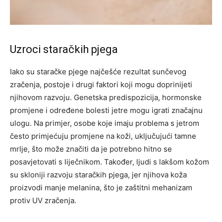
Uzroci staračkih pjega
Iako su staračke pjege najčešće rezultat sunčevog
zračenja, postoje i drugi faktori koji mogu doprinijeti
njihovom razvoju. Genetska predispozicija, hormonske
promjene i određene bolesti jetre mogu igrati značajnu
ulogu. Na primjer, osobe koje imaju problema s jetrom
često primjećuju promjene na koži, uključujući tamne
mrlje, što može značiti da je potrebno hitno se
posavjetovati s liječnikom. Također, ljudi s lakšom kožom
su skloniji razvoju staračkih pjega, jer njihova koža
proizvodi manje melanina, što je zaštitni mehanizam
protiv UV zračenja.