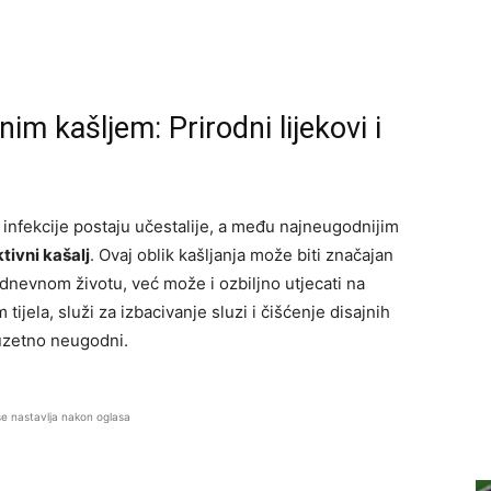
im kašljem: Prirodni lijekovi i
 infekcije postaju učestalije, a među najneugodnijim
tivni kašalj
. Ovaj oblik kašljanja može biti značajan
dnevnom životu, već može i ozbiljno utjecati na
tijela, služi za izbacivanje sluzi i čišćenje disajnih
zuzetno neugodni.
se nastavlja nakon oglasa