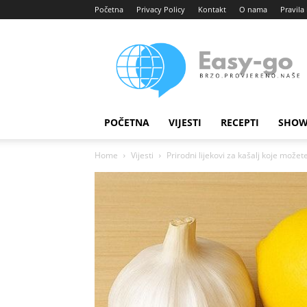
Početna
Privacy Policy
Kontakt
O nama
Pravila 
Easy
portal
POČETNA
VIJESTI
RECEPTI
SHOW
Home
Vijesti
Prirodni lijekovi za kašalj koje možet