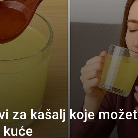
ovi za kašalj koje može
d kuće