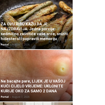
ZA OVU RIBU KAŽU DA JE
NAJZDRAVIJA: Jedna porcija
sedmično zaštitiće vaše srce, sniziti
holesterol i popraviti memoriju
Portal
-
August 7, 2026
Ne bacajte pare, LIJEK JE U VAŠOJ
KUĆI CIJELO VRIJEME: UKLONITE
KURIJE OKO ZA SAMO 2 DANA
Portal
-
August 7, 2026