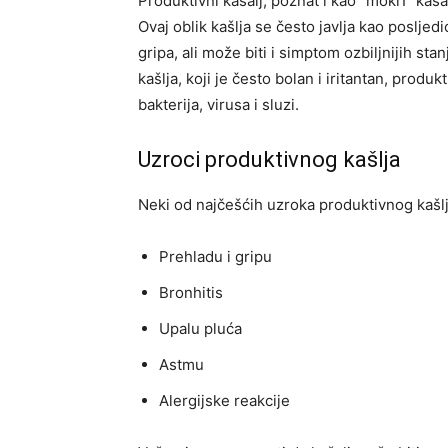
Produktivni kašalj, poznat i kao “mokrI” kašal
Ovaj oblik kašlja se često javlja kao posljedi
gripa, ali može biti i simptom ozbiljnijih sta
kašlja, koji je često bolan i iritantan, produk
bakterija, virusa i sluzi.
Uzroci produktivnog kašlja
Neki od najčešćih uzroka produktivnog kašlj
Prehladu i gripu
Bronhitis
Upalu pluća
Astmu
Alergijske reakcije