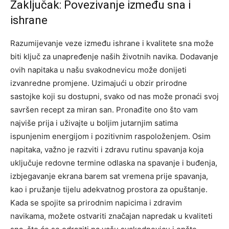
Zaključak: Povezivanje između sna i
ishrane
Razumijevanje veze između ishrane i kvalitete sna može
biti ključ za unapređenje naših životnih navika. Dodavanje
ovih napitaka u našu svakodnevicu može donijeti
izvanredne promjene. Uzimajući u obzir prirodne
sastojke koji su dostupni, svako od nas može pronaći svoj
savršen recept za miran san.
Pronađite ono što vam
najviše prija i uživajte u boljim jutarnjim satima
ispunjenim energijom i pozitivnim raspoloženjem.
Osim
napitaka, važno je razviti i zdravu rutinu spavanja koja
uključuje redovne termine odlaska na spavanje i buđenja,
izbjegavanje ekrana barem sat vremena prije spavanja,
kao i pružanje tijelu adekvatnog prostora za opuštanje.
Kada se spojite sa prirodnim napicima i zdravim
navikama, možete ostvariti značajan napredak u kvaliteti