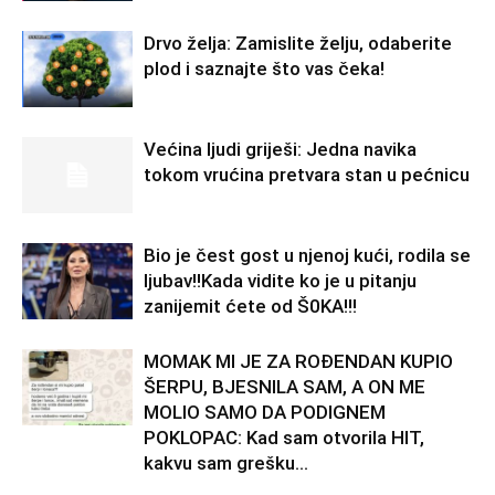
Drvo želja: Zamislite želju, odaberite
plod i saznajte što vas čeka!
Većina ljudi griješi: Jedna navika
tokom vrućina pretvara stan u pećnicu
Bio je čest gost u njenoj kući, rodila se
ljubav!!Kada vidite ko je u pitanju
zanijemit ćete od Š0KA!!!
MOMAK MI JE ZA ROĐENDAN KUPIO
ŠERPU, BJESNILA SAM, A ON ME
MOLIO SAMO DA PODIGNEM
POKLOPAC: Kad sam otvorila HIT,
kakvu sam grešku...