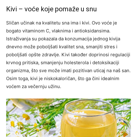
Kivi – voće koje pomaže u snu
Sličan učinak na kvalitetu sna ima i kivi. Ovo voće je
bogato vitaminom C, vlaknima i antioksidansima.
Istraživanja su pokazala da konzumacija jednog kivija
dnevno može poboljšati kvalitet sna, smanjiti stres i
poboljšati opšte zdravlje. Kivi također doprinosi regulaciji
krvnog pritiska, smanjenju holesterola i detoksikaciji
organizma, što sve može imati pozitivan uticaj na naš san.
Osim toga, kivi je niskokaloričan, što ga čini idealnim
voćem za večernju užinu.