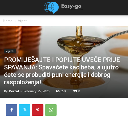
Home
Vijesti
Vijesti
PROMIJEŠAJTE I POPIJTE UVEČE PRIJE
SPAVANJA: Spavaćete kao beba, a ujutro
ćete se probuditi puni energije i dobrog
raspoloženja!
By
Portal
-
February 25, 2026
274
0