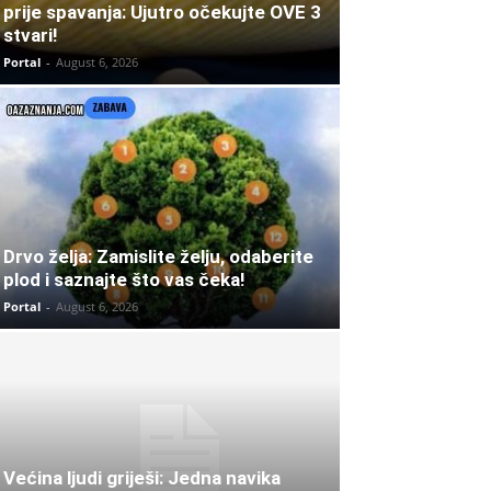
prije spavanja: Ujutro očekujte OVE 3
stvari!
Portal
-
August 6, 2026
Drvo želja: Zamislite želju, odaberite
plod i saznajte što vas čeka!
Portal
-
August 6, 2026
Većina ljudi griješi: Jedna navika