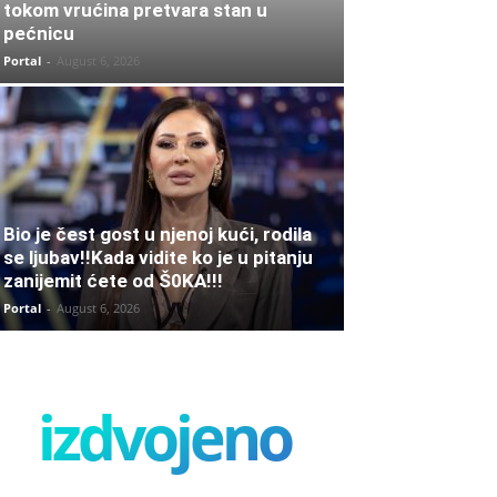
tokom vrućina pretvara stan u
pećnicu
Portal
-
August 6, 2026
Bio je čest gost u njenoj kući, rodila
se ljubav!!Kada vidite ko je u pitanju
zanijemit ćete od Š0KA!!!
Portal
-
August 6, 2026
izdvojeno