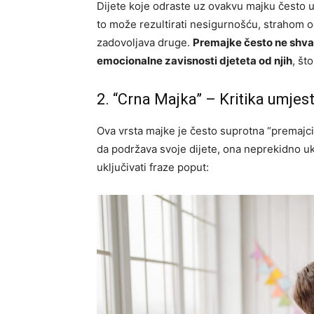
Dijete koje odraste uz ovakvu majku često usv
to može rezultirati nesigurnošću, strahom o
zadovoljava druge.
Premajke često ne shva
emocionalne zavisnosti djeteta od njih
, št
2. “Crna Majka” – Kritika umje
Ova vrsta majke je često suprotna “premajci
da podržava svoje dijete, ona neprekidno u
uključivati fraze poput: