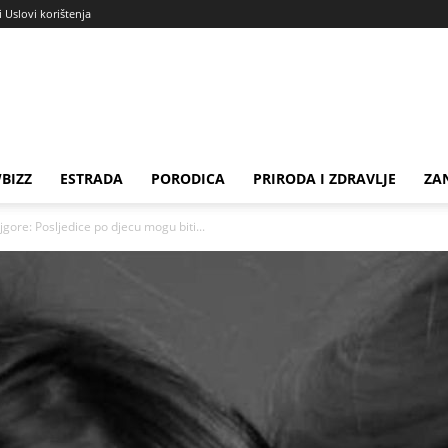
i Uslovi korištenja
BIZZ
ESTRADA
PORODICA
PRIRODA I ZDRAVLJE
ZA
ore: Posljedice po djecu mogu biti...