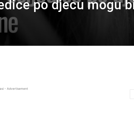
jedice po djecu mogu bi
asi - Advertisement