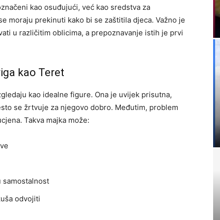
 označeni kao osuđujući, već kao sredstva za
 moraju prekinuti kako bi se zaštitila djeca. Važno je
ti u različitim oblicima, a prepoznavanje istih je prvi
iga kao Teret
gledaju kao idealne figure. Ona je uvijek prisutna,
često se žrtvuje za njegovo dobro. Međutim, problem
ucjena. Takva majka može:
tve
ju samostalnost
kuša odvojiti