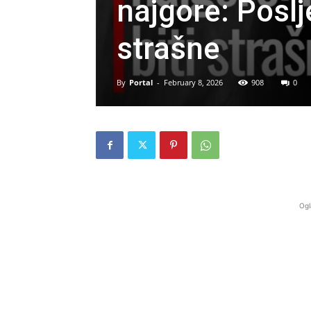
najgore: Posl
strašne
By
Portal
-
February 8, 2026
908
0
Ogl