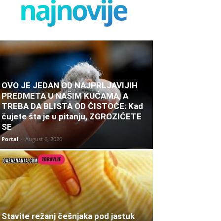
najnovije
OVO JE JEDAN OD NAJPRLJAVIJIH
PREDMETA U NAŠIM KUĆAMA, A
TREBA DA BLISTA OD ČISTOĆE: Kad
čujete šta je u pitanju, ZGROZIĆETE
SE
Portal
-
August 6, 2026
Stavite režanj češnjaka pod jastuk