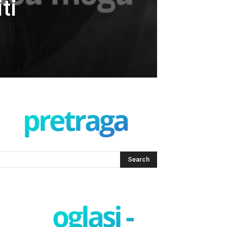
ti
pretraga
oglasi -