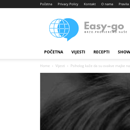
Početna
Privacy Policy
Kontakt
O nama
Pravila 
Easy
portal
POČETNA
VIJESTI
RECEPTI
SHOW
Home
Vijesti
Psiholog kaže da su ovakve majke najg