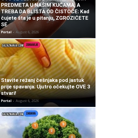
PREDMETA U NAŠIM KUĆAMA, A
TREBA DA BLISTA OD ČISTOĆE: Kad
čujete šta je u pitanju, ZGROZIĆETE
SE
Portal
-
August 6, 2026
Stavite režanj češnjaka pod jastuk
prije spavanja: Ujutro očekujte OVE 3
stvari!
Portal
-
August 6, 2026