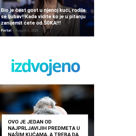
Bio je čest gost u njenoj kući, rodila
se ljubav!!Kada vidite ko je u pitanju
zanijemit ćete od Š0KA!!!
Portal
-
August 6, 2026
izdvojeno
OVO JE JEDAN OD
NAJPRLJAVIJIH PREDMETA U
NAŠIM KUĆAMA, A TREBA DA