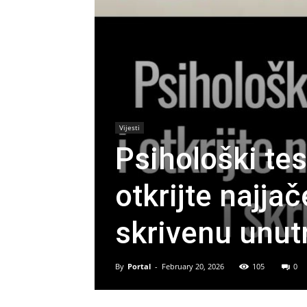
Vijesti
Psihološki tes
otkrijte najja
skrivenu unut
By
Portal
-
February 20, 2026
105
0