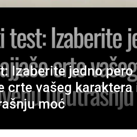
t: Izaberite jedno pero 
če crte vašeg karaktera 
rašnju moć