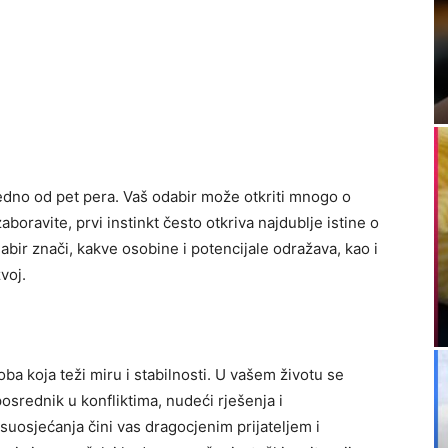
jedno od pet pera. Vaš odabir može otkriti mnogo o
oravite, prvi instinkt često otkriva najdublje istine o
abir znači, kakve osobine i potencijale odražava, kao i
voj.
oba koja teži miru i stabilnosti. U vašem životu se
osrednik u konfliktima, nudeći rješenja i
 suosjećanja čini vas dragocjenim prijateljem i