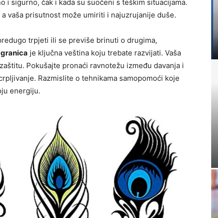
 i sigurno, čak i kada su suočeni s teškim situacijama.
a vaša prisutnost može umiriti i najuzrujanije duše.
dugo trpjeti ili se previše brinuti o drugima,
 granica
je ključna veština koju trebate razvijati. Vaša
i zaštitu. Pokušajte pronaći ravnotežu između davanja i
scrpljivanje. Razmislite o tehnikama samopomoći koje
ju energiju.