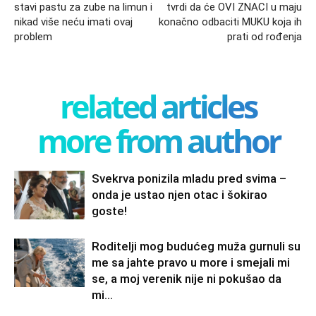
stavi pastu za zube na limun i
tvrdi da će OVI ZNACI u maju
nikad više neću imati ovaj
konačno odbaciti MUKU koja ih
problem
prati od rođenja
related articles
more from author
Svekrva ponizila mladu pred svima –
onda je ustao njen otac i šokirao
goste!
Roditelji mog budućeg muža gurnuli su
me sa jahte pravo u more i smejali mi
se, a moj verenik nije ni pokušao da
mi...