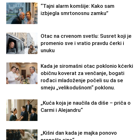
“Tajni alarm komšije: Kako sam
izbjegla smrtonosnu zamku”
Otac na crvenom svetlu: Susret koji je
promenio sve i vratio pravdu ćerki i
unuku
Kada je siromašni otac poklonio kćerki
običnu koverat za venčanje, bogati
rođaci mladoženje počeli su da se
smeju „velikodušnom“ poklonu.
„Kuća koja je naučila da diše – priča o
Carmi i Alejandru“
„Kišni dan kada je majka ponovo
pronašla sina“