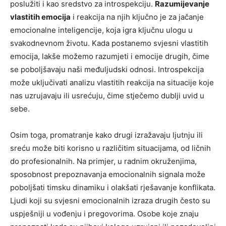
poslužiti i kao sredstvo za introspekciju.
Razumijevanje
vlastitih emocija
i reakcija na njih ključno je za jačanje
emocionalne inteligencije, koja igra ključnu ulogu u
svakodnevnom životu. Kada postanemo svjesni vlastitih
emocija, lakše možemo razumjeti i emocije drugih, čime
se poboljšavaju naši međuljudski odnosi. Introspekcija
može uključivati analizu vlastitih reakcija na situacije koje
nas uzrujavaju ili usrećuju, čime stječemo dublji uvid u
sebe.
Osim toga, promatranje kako drugi izražavaju ljutnju ili
sreću može biti korisno u različitim situacijama, od ličnih
do profesionalnih. Na primjer, u radnim okruženjima,
sposobnost prepoznavanja emocionalnih signala može
poboljšati timsku dinamiku i olakšati rješavanje konflikata.
Ljudi koji su svjesni emocionalnih izraza drugih često su
uspješniji u vođenju i pregovorima. Osobe koje znaju