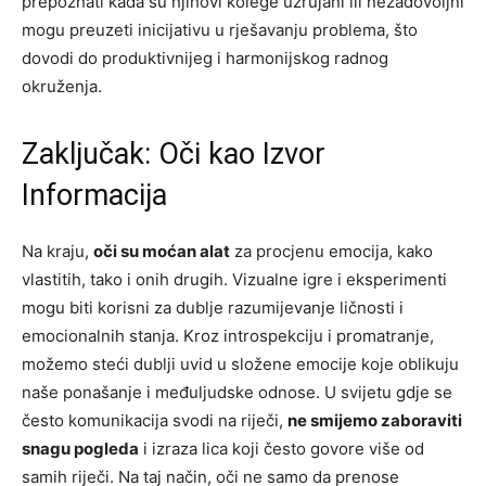
prepoznati kada su njihovi kolege uzrujani ili nezadovoljni
mogu preuzeti inicijativu u rješavanju problema, što
dovodi do produktivnijeg i harmonijskog radnog
okruženja.
Zaključak: Oči kao Izvor
Informacija
Na kraju,
oči su moćan alat
za procjenu emocija, kako
vlastitih, tako i onih drugih. Vizualne igre i eksperimenti
mogu biti korisni za dublje razumijevanje ličnosti i
emocionalnih stanja. Kroz introspekciju i promatranje,
možemo steći dublji uvid u složene emocije koje oblikuju
naše ponašanje i međuljudske odnose. U svijetu gdje se
često komunikacija svodi na riječi,
ne smijemo zaboraviti
snagu pogleda
i izraza lica koji često govore više od
samih riječi. Na taj način, oči ne samo da prenose