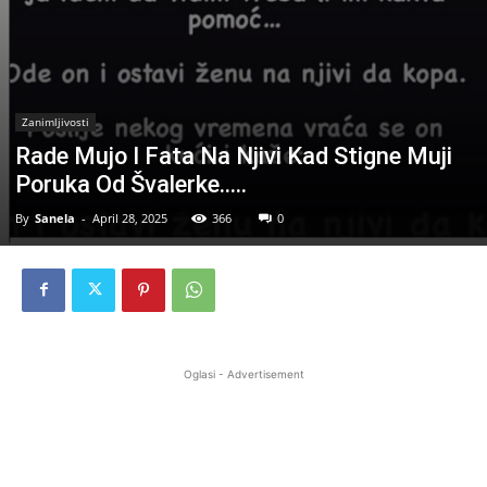
Zanimljivosti
Rade Mujo I Fata Na Njivi Kad Stigne Muji
Poruka Od Švalerke…..
By
Sanela
-
April 28, 2025
366
0
Oglasi - Advertisement