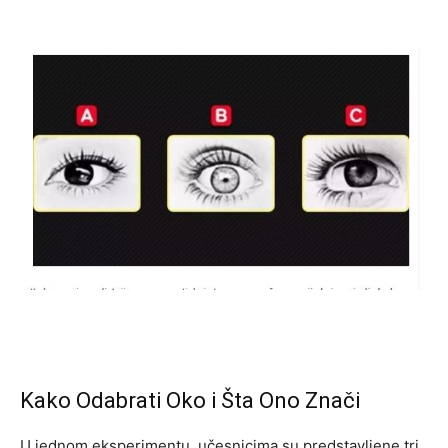
Kako Odabrati Oko i Šta Ono Znači
U jednom eksperimentu, učesnicima su predstavljene tri