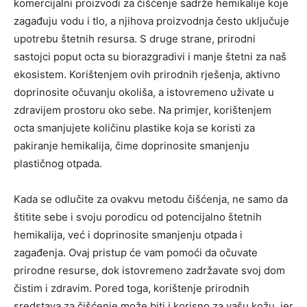
komercijalni proizvodi za čišćenje sadrže hemikalije koje
zagađuju vodu i tlo, a njihova proizvodnja često uključuje
upotrebu štetnih resursa. S druge strane, prirodni
sastojci poput octa su biorazgradivi i manje štetni za naš
ekosistem. Korištenjem ovih prirodnih rješenja, aktivno
doprinosite očuvanju okoliša, a istovremeno uživate u
zdravijem prostoru oko sebe. Na primjer, korištenjem
octa smanjujete količinu plastike koja se koristi za
pakiranje hemikalija, čime doprinosite smanjenju
plastičnog otpada.
Kada se odlučite za ovakvu metodu čišćenja, ne samo da
štitite sebe i svoju porodicu od potencijalno štetnih
hemikalija, već i doprinosite smanjenju otpada i
zagađenja. Ovaj pristup će vam pomoći da očuvate
prirodne resurse, dok istovremeno zadržavate svoj dom
čistim i zdravim. Pored toga, korištenje prirodnih
sredstava za čišćenje može biti i korisno za vašu kožu, jer