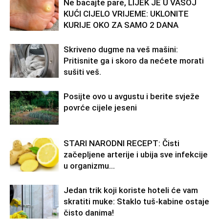
Ne bacajte pare, LIJEK JE U VAŠOJ
KUĆI CIJELO VRIJEME: UKLONITE
KURIJE OKO ZA SAMO 2 DANA
Skriveno dugme na veš mašini:
Pritisnite ga i skoro da nećete morati
sušiti veš.
Posijte ovo u avgustu i berite svježe
povrće cijele jeseni
STARI NARODNI RECEPT: Čisti
začepljene arterije i ubija sve infekcije
u organizmu…
Jedan trik koji koriste hoteli će vam
skratiti muke: Staklo tuš-kabine ostaje
čisto danima!