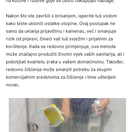
na kutove i rubove gdje se često nakupljaju naslage.
Nakon što ste završili s brisanjem, isperite tuš vodom
kako biste uklonili ostatke otopine. Ovaj postupak ne
samo da uklanja prljavštinu i kamenac, već i smanjuje
rizik od plijesni, čineći vaš tuš svježim i prijatnim za
korištenje. Kada se redovno primjenjuje, ova metoda
može značajno produžiti životni vijek vaših sanitarija, ali i
poboljšati kvalitetu zraka u vašem domaćinstvu. Također,
redovno čišćenje može smanjiti potrebu za skupim
komercijalnim sredstvima za čišćenje i time uštedjeti
novac.