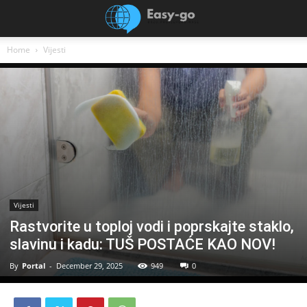
Home
Vijesti
Vijesti
Rastvorite u toploj vodi i poprskajte staklo,
slavinu i kadu: TUŠ POSTAĆE KAO NOV!
By
Portal
-
December 29, 2025
949
0