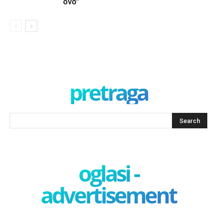
ovo”
pretraga
oglasi -
advertisement