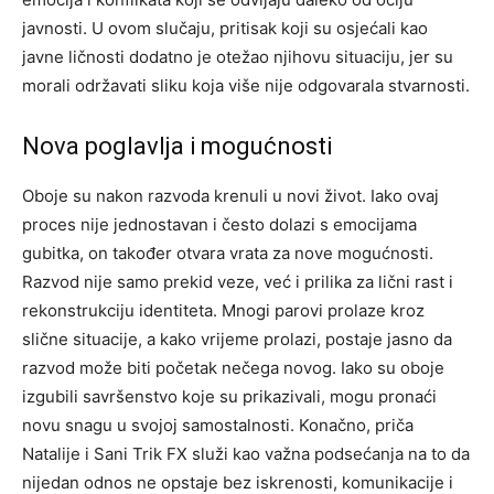
javnosti.
U ovom slučaju, pritisak koji su osjećali kao
javne ličnosti dodatno je otežao njihovu situaciju, jer su
morali održavati sliku koja više nije odgovarala stvarnosti.
Nova poglavlja i mogućnosti
Oboje su nakon razvoda krenuli u novi život. Iako ovaj
proces nije jednostavan i često dolazi s emocijama
gubitka, on također otvara vrata za nove mogućnosti.
Razvod nije samo prekid veze, već i prilika za lični rast i
rekonstrukciju identiteta.
Mnogi parovi prolaze kroz
slične situacije, a kako vrijeme prolazi, postaje jasno da
razvod može biti početak nečega novog. Iako su oboje
izgubili savršenstvo koje su prikazivali, mogu pronaći
novu snagu u svojoj samostalnosti.
Konačno, priča
Natalije i Sani Trik FX služi kao važna podsećanja na to da
nijedan odnos ne opstaje bez iskrenosti, komunikacije i