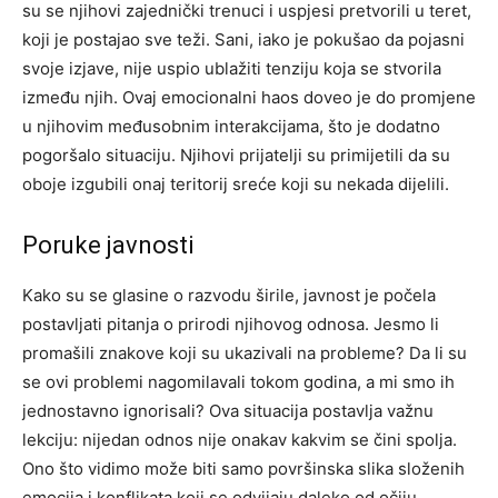
su se njihovi zajednički trenuci i uspjesi pretvorili u teret,
koji je postajao sve teži.
Sani, iako je pokušao da pojasni
svoje izjave, nije uspio ublažiti tenziju koja se stvorila
između njih. Ovaj emocionalni haos doveo je do promjene
u njihovim međusobnim interakcijama, što je dodatno
pogoršalo situaciju. Njihovi prijatelji su primijetili da su
oboje izgubili onaj teritorij sreće koji su nekada dijelili.
Poruke javnosti
Kako su se glasine o razvodu širile, javnost je počela
postavljati pitanja o prirodi njihovog odnosa. Jesmo li
promašili znakove koji su ukazivali na probleme? Da li su
se ovi problemi nagomilavali tokom godina, a mi smo ih
jednostavno ignorisali?
Ova situacija postavlja važnu
lekciju: nijedan odnos nije onakav kakvim se čini spolja.
Ono što vidimo može biti samo površinska slika složenih
emocija i konflikata koji se odvijaju daleko od očiju