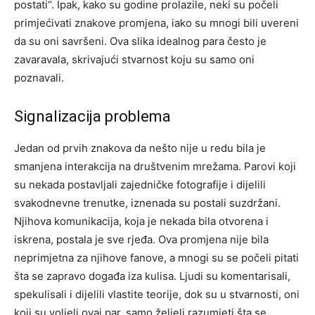
postati“. Ipak, kako su godine prolazile, neki su počeli
primjećivati znakove promjena, iako su mnogi bili uvereni
da su oni savršeni. Ova slika idealnog para često je
zavaravala, skrivajući stvarnost koju su samo oni
poznavali.
Signalizacija problema
Jedan od prvih znakova da nešto nije u redu bila je
smanjena interakcija na društvenim mrežama. Parovi koji
su nekada postavljali zajedničke fotografije i dijelili
svakodnevne trenutke, iznenada su postali suzdržani.
Njihova komunikacija, koja je nekada bila otvorena i
iskrena, postala je sve rjeđa.
Ova promjena nije bila
neprimjetna za njihove fanove, a mnogi su se počeli pitati
šta se zapravo događa iza kulisa. Ljudi su komentarisali,
spekulisali i dijelili vlastite teorije, dok su u stvarnosti, oni
koji su voljeli ovaj par, samo željeli razumjeti šta se