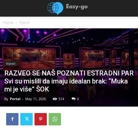
Home
Vijesti
Vijesti
RAZVEO SE NAŠ POZNATI ESTRADNI PAR
Svi su mislili da imaju idealan brak: “Muka
mi je više” ŠOK
By
Portal
-
May 11, 2026
514
0