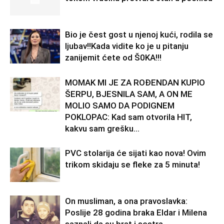
Bio je čest gost u njenoj kući, rodila se
ljubav!!Kada vidite ko je u pitanju
zanijemit ćete od Š0KA!!!
MOMAK MI JE ZA ROĐENDAN KUPIO
ŠERPU, BJESNILA SAM, A ON ME
MOLIO SAMO DA PODIGNEM
POKLOPAC: Kad sam otvorila HIT,
kakvu sam grešku...
PVC stolarija će sijati kao nova! Ovim
trikom skidaju se fleke za 5 minuta!
On musliman, a ona pravoslavka:
Poslije 28 godina braka Eldar i Milena
saznali da su brat i sestra