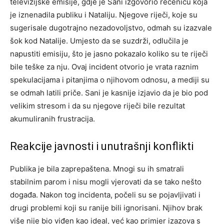
televizijske emisije, gdje je Sani izgovorio rečenicu koja
je iznenadila publiku i Nataliju. Njegove riječi, koje su
sugerisale dugotrajno nezadovoljstvo, odmah su izazvale
šok kod Natalije.
Umjesto da se suzdrži, odlučila je
napustiti emisiju, što je jasno pokazalo koliko su te riječi
bile teške za nju. Ovaj incident otvorio je vrata raznim
spekulacijama i pitanjima o njihovom odnosu, a mediji su
se odmah latili priče.
Sani je kasnije izjavio da je bio pod
velikim stresom i da su njegove riječi bile rezultat
akumuliranih frustracija.
Reakcije javnosti i unutrašnji konflikti
Publika je bila zaprepaštena. Mnogi su ih smatrali
stabilnim parom i nisu mogli vjerovati da se tako nešto
događa. Nakon tog incidenta, počeli su se pojavljivati i
drugi problemi koji su ranije bili ignorisani.
Njihov brak
više nije bio viđen kao ideal, već kao primjer izazova s