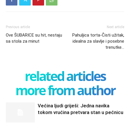
Previous article
Next article
Ove ŠUBARICE su hit, nestaju
Pahuljica torta-Čisti užitak,
sa stola za minut
idealna za slavlje i posebne
trenutke…
related articles
more from author
Većina ljudi griješi: Jedna navika
tokom vrućina pretvara stan u pećnicu