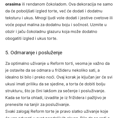
orasima
ili rendanom čokoladom. Ova dekoracija ne samo
da će poboljšati izgled torte, već će dodati i dodatnu
teksturu i ukus. Mnogi ljudi vole dodati i jestive cvetove ili
voće poput malina za dodatnu boju i sočnost. Uzmite u
obzir i jaču čokoladnu glazuru koja može dodatno
obogatiti izgled i ukus torte.
5. Odmaranje i posluženje
Za optimalno uživanje u Reform torti, veoma je važno da
je ostavite da se odmara u frižideru nekoliko sati, a
idealno bi bilo i preko noći.
Ovaj korak je ključan jer će svi
ukusi imati priliku da se sjedine, a torta će dobiti bolju
strukturu, što je čini lakšom za sečenje i posluživanje.
Kada se torta ohladi, izvadite je iz frižidera i pažljivo je
prenesite na tanjir za posluživanje.
Svaki zalogaj Reform torte je pravo slatko uživanje koje