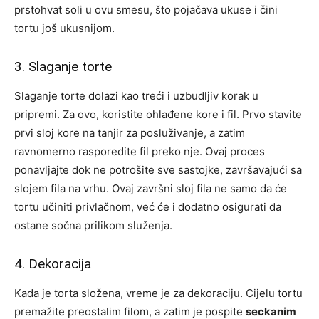
prstohvat soli u ovu smesu, što pojačava ukuse i čini
tortu još ukusnijom.
3. Slaganje torte
Slaganje torte dolazi kao treći i uzbudljiv korak u
pripremi. Za ovo, koristite ohlađene kore i fil. Prvo stavite
prvi sloj kore na tanjir za posluživanje, a zatim
ravnomerno rasporedite fil preko nje. Ovaj proces
ponavljajte dok ne potrošite sve sastojke, završavajući sa
slojem fila na vrhu. Ovaj završni sloj fila ne samo da će
tortu učiniti privlačnom, već će i dodatno osigurati da
ostane sočna prilikom služenja.
4. Dekoracija
Kada je torta složena, vreme je za dekoraciju. Cijelu tortu
premažite preostalim filom, a zatim je pospite
seckanim