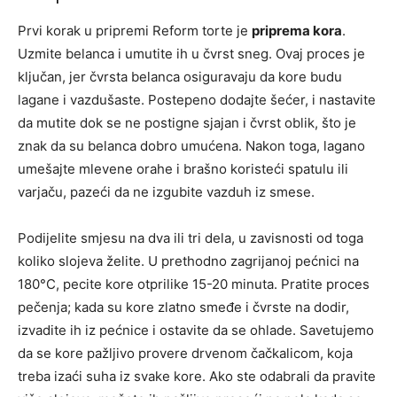
Prvi korak u pripremi Reform torte je
priprema kora
.
Uzmite belanca i umutite ih u čvrst sneg. Ovaj proces je
ključan, jer čvrsta belanca osiguravaju da kore budu
lagane i vazdušaste. Postepeno dodajte šećer, i nastavite
da mutite dok se ne postigne sjajan i čvrst oblik, što je
znak da su belanca dobro umućena. Nakon toga, lagano
umešajte mlevene orahe i brašno koristeći spatulu ili
varjaču, pazeći da ne izgubite vazduh iz smese.
Podijelite smjesu na dva ili tri dela, u zavisnosti od toga
koliko slojeva želite. U prethodno zagrijanoj pećnici na
180°C, pecite kore otprilike 15-20 minuta. Pratite proces
pečenja; kada su kore zlatno smeđe i čvrste na dodir,
izvadite ih iz pećnice i ostavite da se ohlade. Savetujemo
da se kore pažljivo provere drvenom čačkalicom, koja
treba izaći suha iz svake kore. Ako ste odabrali da pravite