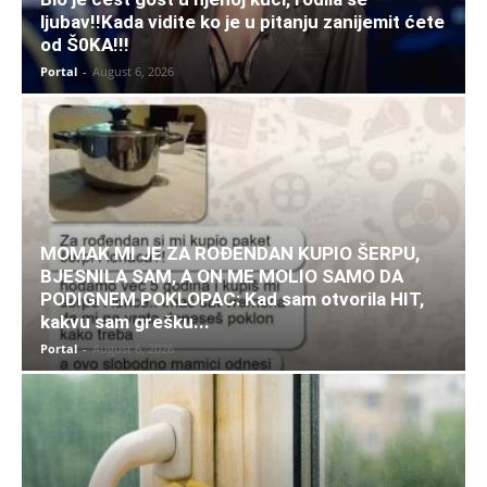
ljubav!!Kada vidite ko je u pitanju zanijemit ćete
od Š0KA!!!
Portal
-
August 6, 2026
MOMAK MI JE ZA ROĐENDAN KUPIO ŠERPU,
BJESNILA SAM, A ON ME MOLIO SAMO DA
PODIGNEM POKLOPAC: Kad sam otvorila HIT,
kakvu sam grešku...
Portal
-
August 6, 2026