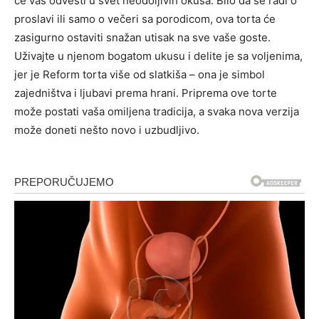
će vas odvesti u svet neodoljivih okusa. Bilo da se radi o
proslavi ili samo o večeri sa porodicom, ova torta će
zasigurno ostaviti snažan utisak na sve vaše goste.
Uživajte u njenom bogatom ukusu i delite je sa voljenima,
jer je Reform torta više od slatkiša – ona je simbol
zajedništva i ljubavi prema hrani. Priprema ove torte
može postati vaša omiljena tradicija, a svaka nova verzija
može doneti nešto novo i uzbudljivo.