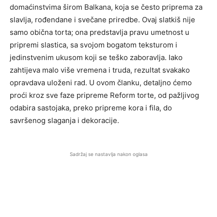
domaćinstvima širom Balkana, koja se često priprema za
slavlja, rođendane i svečane priredbe. Ovaj slatkiš nije
samo obična torta; ona predstavlja pravu umetnost u
pripremi slastica, sa svojom bogatom teksturom i
jedinstvenim ukusom koji se teško zaboravlja. Iako
zahtijeva malo više vremena i truda, rezultat svakako
opravdava uloženi rad. U ovom članku, detaljno ćemo
proći kroz sve faze pripreme Reform torte, od pažljivog
odabira sastojaka, preko pripreme kora i fila, do
savršenog slaganja i dekoracije.
Sadržaj se nastavlja nakon oglasa