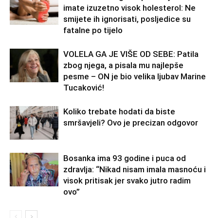
imate izuzetno visok holesterol: Ne
smijete ih ignorisati, posljedice su
fatalne po tijelo
VOLELA GA JE VIŠE OD SEBE: Patila
zbog njega, a pisala mu najlepše
pesme – ON je bio velika ljubav Marine
Tucaković!
Koliko trebate hodati da biste
smršavjeli? Ovo je precizan odgovor
Bosanka ima 93 godine i puca od
zdravlja: “Nikad nisam imala masnoću i
visok pritisak jer svako jutro radim
ovo”