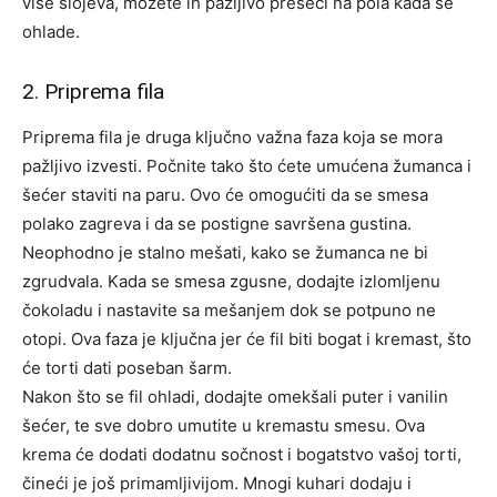
više slojeva, možete ih pažljivo preseći na pola kada se
ohlade.
2. Priprema fila
Priprema fila je druga ključno važna faza koja se mora
pažljivo izvesti. Počnite tako što ćete umućena žumanca i
šećer staviti na paru. Ovo će omogućiti da se smesa
polako zagreva i da se postigne savršena gustina.
Neophodno je stalno mešati, kako se žumanca ne bi
zgrudvala. Kada se smesa zgusne, dodajte izlomljenu
čokoladu i nastavite sa mešanjem dok se potpuno ne
otopi. Ova faza je ključna jer će fil biti bogat i kremast, što
će torti dati poseban šarm.
Nakon što se fil ohladi, dodajte omekšali puter i vanilin
šećer, te sve dobro umutite u kremastu smesu. Ova
krema će dodati dodatnu sočnost i bogatstvo vašoj torti,
čineći je još primamljivijom. Mnogi kuhari dodaju i