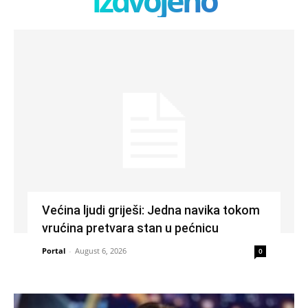
izdvojeno
Većina ljudi griješi: Jedna navika tokom
vrućina pretvara stan u pećnicu
Portal
-
August 6, 2026
0