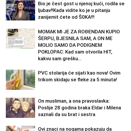
Bio je čest gost u njenoj kući, rodila se
ljubav!!Kada vidite ko je u pitanju
zanijemit ćete od Š0KA!!!
MOMAK MI JE ZA ROĐENDAN KUPIO
ŠERPU, BJESNILA SAM, A ON ME
MOLIO SAMO DA PODIGNEM
POKLOPAC: Kad sam otvorila HIT,
kakvu sam grešku...
PVC stolarija će sijati kao nova! Ovim
trikom skidaju se fleke za 5 minuta!
On musliman, a ona pravoslavka:
Poslije 28 godina braka Eldar i Milena
saznali da su brat i sestra
Ovi znaci na nogama pokazuju da