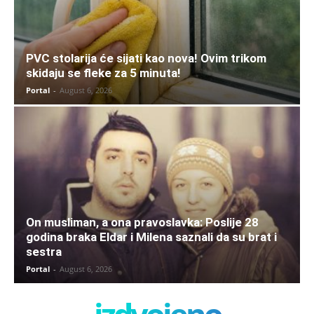
PVC stolarija će sijati kao nova! Ovim trikom
skidaju se fleke za 5 minuta!
Portal
-
August 6, 2026
On musliman, a ona pravoslavka: Poslije 28
godina braka Eldar i Milena saznali da su brat i
sestra
Portal
-
August 6, 2026