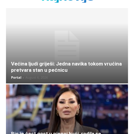
Većina ljudi griješi: Jedna navika tokom vrućina
pretvara stan u pećnicu
Portal
-
August 6, 2026
Bio je čest gost u njenoj kući, rodila se