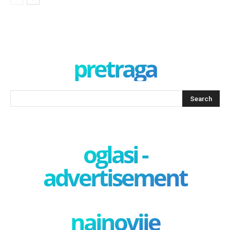
pretraga
oglasi -
advertisement
najnovije