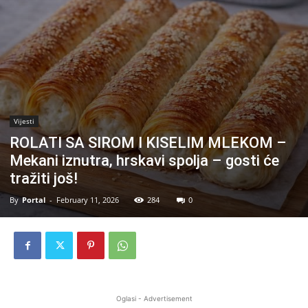
Vijesti
ROLATI SA SIROM I KISELIM MLEKOM –
Mekani iznutra, hrskavi spolja – gosti će
tražiti još!
By
Portal
-
February 11, 2026
284
0
Oglasi - Advertisement