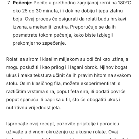
Pečenje:
Pecite u prethodno zagrijanoj rerni na 180°C
oko 25 do 30 minuta, ili dok ne dobiju lijepu zlatnu
boju. Ovaj proces će osigurati da rolati budu hrskavi
izvana, a mekaniji iznutra. Preporučuje se da ih
posmatrate tokom pečenja, kako biste izbjegli
prekomjerno zapečenje.
Rolati sa sirom i kiselim mlijekom su odlični kao užina, a
mogu poslužiti i kao prilog ili lagani obrok. Njihov bogat
ukus i meka tekstura učinit će ih pravim hitom na svakom
stolu. Osim klasičnog fila, možete eksperimentirati s
različitim vrstama sira, poput feta sira, ili dodati povrće
poput spanaća ili paprika u fil, što će obogatiti ukus i
nutritivnu vrijednost jela.
Isprobajte ovaj recept, pozovite prijatelje i porodicu i
uživajte u divnom okruženju uz ukusne rolate. Ovaj