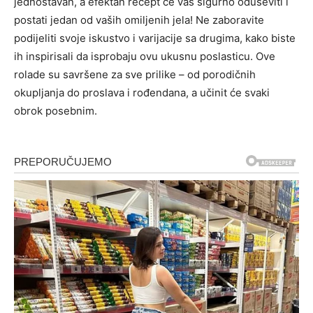
jednostavan, a efektan recept će vas sigurno oduševiti i
postati jedan od vaših omiljenih jela! Ne zaboravite
podijeliti svoje iskustvo i varijacije sa drugima, kako biste
ih inspirisali da isprobaju ovu ukusnu poslasticu. Ove
rolade su savršene za sve prilike – od porodičnih
okupljanja do proslava i rođendana, a učinit će svaki
obrok posebnim.