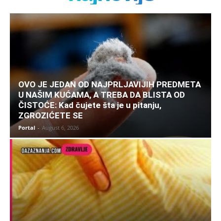
OVO JE JEDAN OD NAJPRLJAVIJIH PREDMETA
U NAŠIM KUĆAMA, A TREBA DA BLISTA OD
ČISTOĆE: Kad čujete šta je u pitanju,
ZGROZIĆETE SE
Portal
-
August 6, 2026