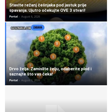
Stavite režanj češnjaka pod jastuk prije
spavanja: Ujutro očekujte OVE 3 stvari!
Portal
-
August 6, 2026
Drvo želja: Zamislite želju, odaberite plod i
saznajte što vas čeka!
Portal
-
August 6, 2026