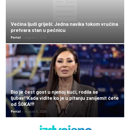
Većina ljudi griješi: Jedna navika tokom vrućina
pretvara stan u pećnicu
Portal
-
August 6, 2026
Bio je čest gost u njenoj kući, rodila se
ljubav!!Kada vidite ko je u pitanju zanijemit ćete
od Š0KA!!!
Portal
-
August 6, 2026