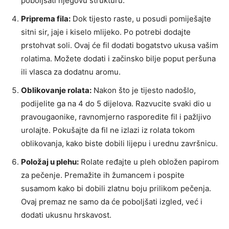
poboljšati njegovu strukturu.
Priprema fila:
Dok tijesto raste, u posudi pomiješajte
sitni sir, jaje i kiselo mlijeko. Po potrebi dodajte
prstohvat soli. Ovaj će fil dodati bogatstvo ukusa vašim
rolatima. Možete dodati i začinsko bilje poput peršuna
ili vlasca za dodatnu aromu.
Oblikovanje rolata:
Nakon što je tijesto nadošlo,
podijelite ga na 4 do 5 dijelova. Razvucite svaki dio u
pravougaonike, ravnomjerno rasporedite fil i pažljivo
urolajte. Pokušajte da fil ne izlazi iz rolata tokom
oblikovanja, kako biste dobili lijepu i urednu završnicu.
Položaj u plehu:
Rolate ređajte u pleh obložen papirom
za pečenje. Premažite ih žumancem i pospite
susamom kako bi dobili zlatnu boju prilikom pečenja.
Ovaj premaz ne samo da će poboljšati izgled, već i
dodati ukusnu hrskavost.