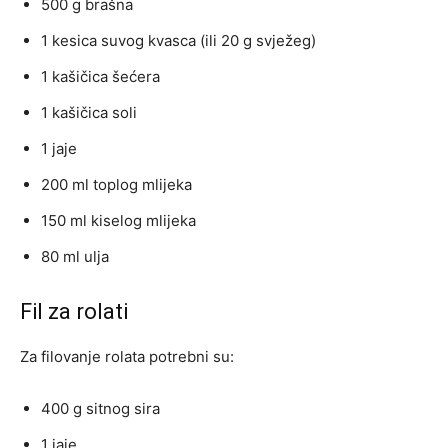
500 g brašna
1 kesica suvog kvasca (ili 20 g svježeg)
1 kašičica šećera
1 kašičica soli
1 jaje
200 ml toplog mlijeka
150 ml kiselog mlijeka
80 ml ulja
Fil za rolati
Za filovanje rolata potrebni su:
400 g sitnog sira
1 jaje