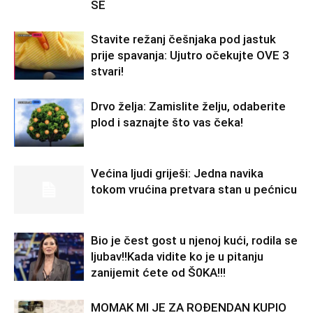
SE
Stavite režanj češnjaka pod jastuk
prije spavanja: Ujutro očekujte OVE 3
stvari!
Drvo želja: Zamislite želju, odaberite
plod i saznajte što vas čeka!
Većina ljudi griješi: Jedna navika
tokom vrućina pretvara stan u pećnicu
Bio je čest gost u njenoj kući, rodila se
ljubav!!Kada vidite ko je u pitanju
zanijemit ćete od Š0KA!!!
MOMAK MI JE ZA ROĐENDAN KUPIO