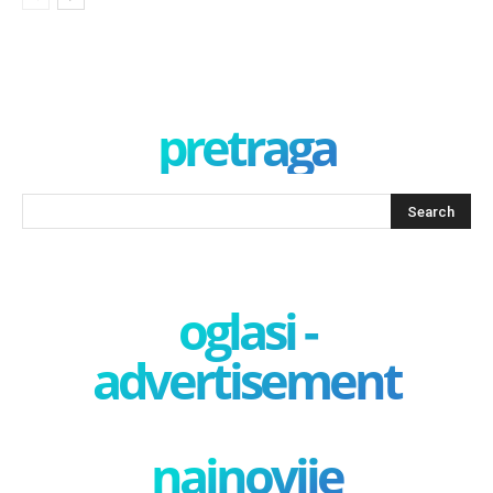
pretraga
oglasi -
advertisement
najnovije