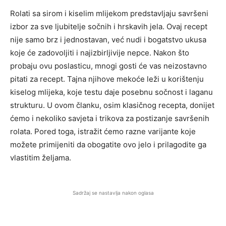
Rolati sa sirom i kiselim mlijekom predstavljaju savršeni
izbor za sve ljubitelje sočnih i hrskavih jela. Ovaj recept
nije samo brz i jednostavan, već nudi i bogatstvo ukusa
koje će zadovoljiti i najizbirljivije nepce. Nakon što
probaju ovu poslasticu, mnogi gosti će vas neizostavno
pitati za recept. Tajna njihove mekoće leži u korištenju
kiselog mlijeka, koje testu daje posebnu sočnost i laganu
strukturu. U ovom članku, osim klasičnog recepta, donijet
ćemo i nekoliko savjeta i trikova za postizanje savršenih
rolata. Pored toga, istražit ćemo razne varijante koje
možete primijeniti da obogatite ovo jelo i prilagodite ga
vlastitim željama.
Sadržaj se nastavlja nakon oglasa