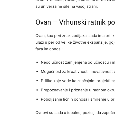
su univerzalne sile na vašoj strani.
Ovan – Vrhunski ratnik po
Ovan, kao prvi znak zodijaka, sada ima pril
ulazi u period velike životne ekspanzije, g
faza im donosi:
Neodlučnost zamijenjena odlučnošću i m
Mogućnost za kreativnost i inovativnost 
Prilike koje vode ka značajnim projektima
Prepoznavanje i priznanje u radnom okr
Poboljšanje ličnih odnosa i smirenje u pr
Ovnovi su sada u idealnoj poziciji da započ