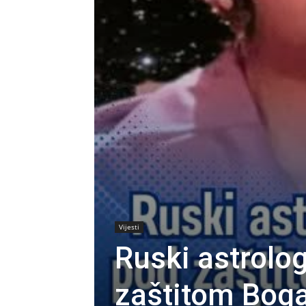
Vijesti
Ruski astrolog
zaštitom Boga