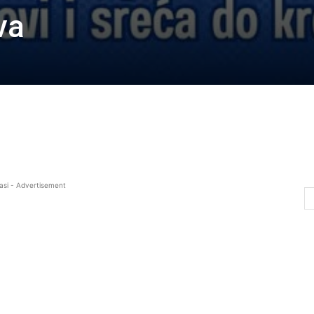
va
asi - Advertisement