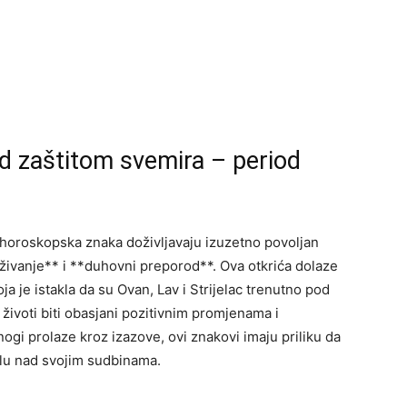
d zaštitom svemira – period
 horoskopska znaka doživljavaju izuzetno povoljan
živanje** i **duhovni preporod**. Ova otkrića dolaze
a je istakla da su Ovan, Lav i Strijelac trenutno pod
životi biti obasjani pozitivnim promjenama i
gi prolaze kroz izazove, ovi znakovi imaju priliku da
olu nad svojim sudbinama.