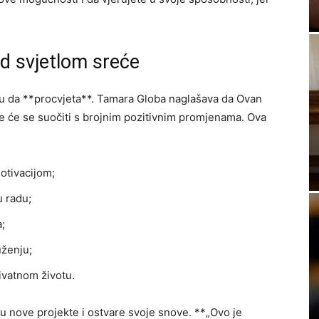
d svjetlom sreće
iku da **procvjeta**. Tamara Globa naglašava da Ovan
dje će se suočiti s brojnim pozitivnim promjenama. Ova
otivacijom;
u radu;
;
uženju;
ivatnom životu.
nu nove projekte i ostvare svoje snove. **„Ovo je