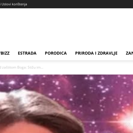
i Uslovi korištenja
BIZZ
ESTRADA
PORODICA
PRIRODA I ZDRAVLJE
ZA
d zaštitom Boga: Stižu im...