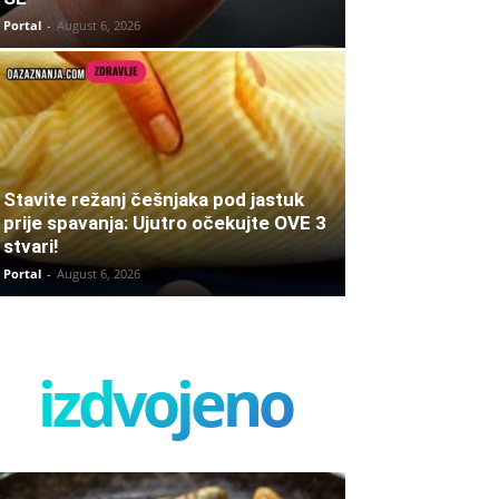
Portal
-
August 6, 2026
Stavite režanj češnjaka pod jastuk
prije spavanja: Ujutro očekujte OVE 3
stvari!
Portal
-
August 6, 2026
izdvojeno