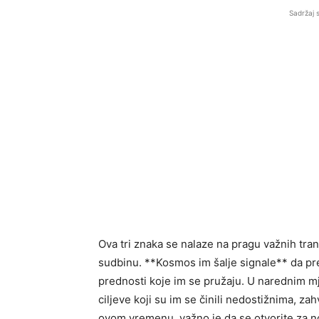
Sadržaj 
Ova tri znaka se nalaze na pragu važnih tra
sudbinu. **Kosmos im šalje signale** da pre
prednosti koje im se pružaju. U narednim mj
ciljeve koji su im se činili nedostižnima, zah
ovom vremenu, važno je da se otvorite za no