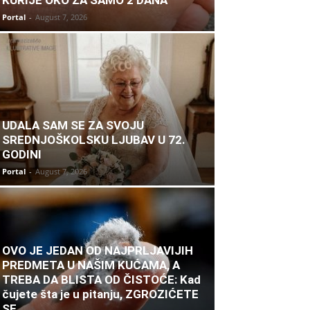
KURIJE OKO ZA SAMO 2 DANA
Portal
-
August 7, 2026
UDALA SAM SE ZA SVOJU
SREDNJOŠKOLSKU LJUBAV U 72.
GODINI
Portal
-
August 7, 2026
OVO JE JEDAN OD NAJPRLJAVIJIH
PREDMETA U NAŠIM KUĆAMA, A
TREBA DA BLISTA OD ČISTOĆE: Kad
čujete šta je u pitanju, ZGROZIĆETE
SE