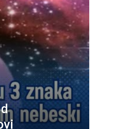
od
ovi