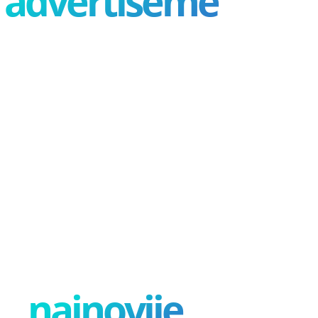
advertisement
najnovije