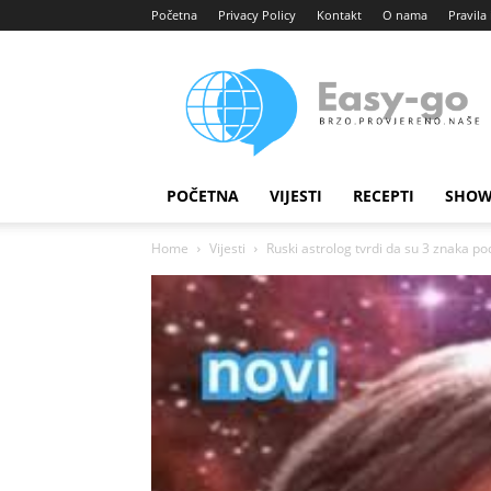
Početna
Privacy Policy
Kontakt
O nama
Pravila 
Easy
portal
POČETNA
VIJESTI
RECEPTI
SHOW
Home
Vijesti
Ruski astrolog tvrdi da su 3 znaka po