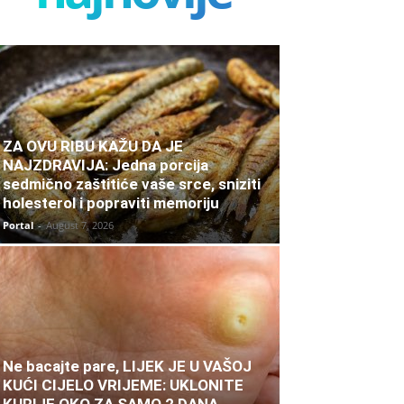
ZA OVU RIBU KAŽU DA JE
NAJZDRAVIJA: Jedna porcija
sedmično zaštitiće vaše srce, sniziti
holesterol i popraviti memoriju
Portal
-
August 7, 2026
Ne bacajte pare, LIJEK JE U VAŠOJ
KUĆI CIJELO VRIJEME: UKLONITE