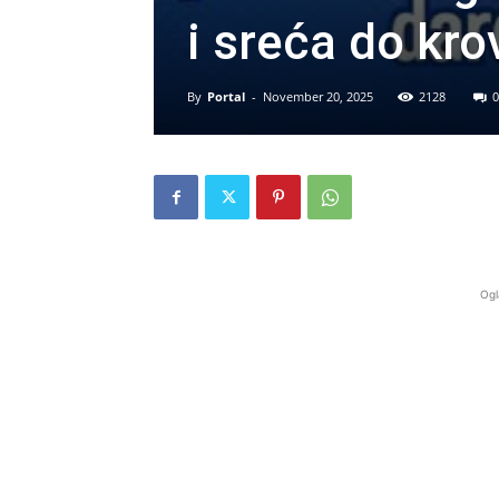
i sreća do kro
By
Portal
-
November 20, 2025
2128
0
Ogl