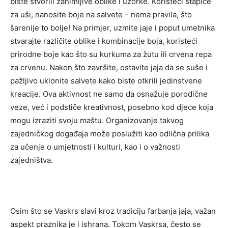
biste stvorili zanimljive oblike i uzorke. Koristeći štapiće
za uši, nanosite boje na salvete – nema pravila, što
šarenije to bolje! Na primjer, uzmite jaje i poput umetnika
stvarajte različite oblike i kombinacije boja, koristeći
prirodne boje kao što su kurkuma za žutu ili crvena repa
za crvenu. Nakon što završite, ostavite jaja da se suše i
pažljivo uklonite salvete kako biste otkrili jedinstvene
kreacije. Ova aktivnost ne samo da osnažuje porodične
veze, već i podstiče kreativnost, posebno kod djece koja
mogu izraziti svoju maštu. Organizovanje takvog
zajedničkog događaja može poslužiti kao odlična prilika
za učenje o umjetnosti i kulturi, kao i o važnosti
zajedništva.
Osim što se Vaskrs slavi kroz tradiciju farbanja jaja, važan
aspekt praznika je i ishrana. Tokom Vaskrsa, često se