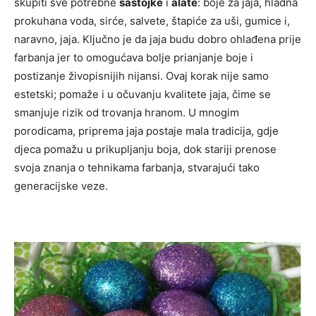
skupiti sve potrebne
sastojke
i
alate
: boje za jaja, hladna
prokuhana voda, sirće, salvete, štapiće za uši, gumice i,
naravno, jaja. Ključno je da jaja budu dobro ohlađena prije
farbanja jer to omogućava bolje prianjanje boje i
postizanje živopisnijih nijansi. Ovaj korak nije samo
estetski; pomaže i u očuvanju kvalitete jaja, čime se
smanjuje rizik od trovanja hranom. U mnogim
porodicama, priprema jaja postaje mala tradicija, gdje
djeca pomažu u prikupljanju boja, dok stariji prenose
svoja znanja o tehnikama farbanja, stvarajući tako
generacijske veze.