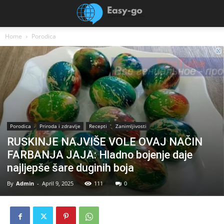
Home
Porodica
Porodica
Priroda i zdravlje
Recepti
Zanimljivosti
RUSKINJE NAJVIŠE VOLE OVAJ NAČIN
FARBANJA JAJA: Hladno bojenje daje
najljepše šare duginih boja
By
Admin
-
April 9, 2025
111
0