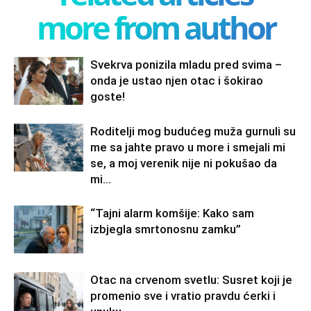
more from author
Svekrva ponizila mladu pred svima –
onda je ustao njen otac i šokirao
goste!
Roditelji mog budućeg muža gurnuli su
me sa jahte pravo u more i smejali mi
se, a moj verenik nije ni pokušao da
mi...
“Tajni alarm komšije: Kako sam
izbjegla smrtonosnu zamku”
Otac na crvenom svetlu: Susret koji je
promenio sve i vratio pravdu ćerki i