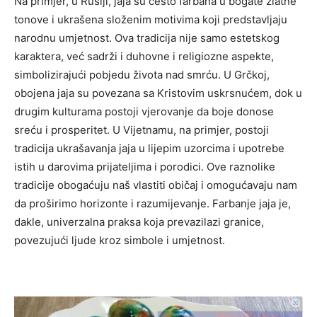
Na primjer, u Rusiji, jaja su često farbana u bogate zlatne
tonove i ukrašena složenim motivima koji predstavljaju
narodnu umjetnost. Ova tradicija nije samo estetskog
karaktera, već sadrži i duhovne i religiozne aspekte,
simbolizirajući pobjedu života nad smrću. U Grčkoj,
obojena jaja su povezana sa Kristovim uskrsnućem, dok u
drugim kulturama postoji vjerovanje da boje donose
sreću i prosperitet. U Vijetnamu, na primjer, postoji
tradicija ukrašavanja jaja u lijepim uzorcima i upotrebe
istih u darovima prijateljima i porodici. Ove raznolike
tradicije obogaćuju naš vlastiti običaj i omogućavaju nam
da proširimo horizonte i razumijevanje. Farbanje jaja je,
dakle, univerzalna praksa koja prevazilazi granice,
povezujući ljude kroz simbole i umjetnost.