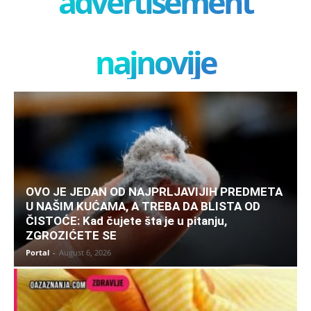
advertisement
najnovije
OVO JE JEDAN OD NAJPRLJAVIJIH PREDMETA
U NAŠIM KUĆAMA, A TREBA DA BLISTA OD
ČISTOĆE: Kad čujete šta je u pitanju,
ZGROZIĆETE SE
Portal
-
August 6, 2026