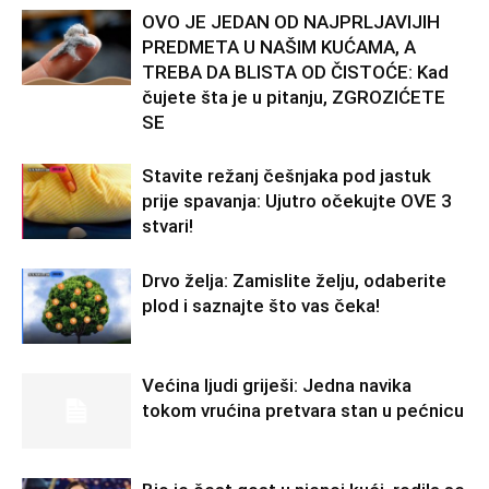
OVO JE JEDAN OD NAJPRLJAVIJIH
PREDMETA U NAŠIM KUĆAMA, A
TREBA DA BLISTA OD ČISTOĆE: Kad
čujete šta je u pitanju, ZGROZIĆETE
SE
Stavite režanj češnjaka pod jastuk
prije spavanja: Ujutro očekujte OVE 3
stvari!
Drvo želja: Zamislite želju, odaberite
plod i saznajte što vas čeka!
Većina ljudi griješi: Jedna navika
tokom vrućina pretvara stan u pećnicu