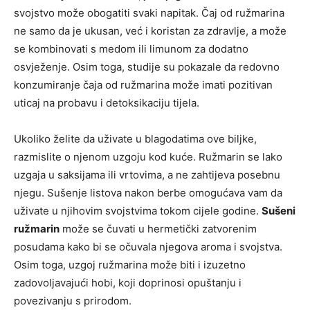
svojstvo može obogatiti svaki napitak. Čaj od ružmarina
ne samo da je ukusan, već i koristan za zdravlje, a može
se kombinovati s medom ili limunom za dodatno
osvježenje. Osim toga, studije su pokazale da redovno
konzumiranje čaja od ružmarina može imati pozitivan
uticaj na probavu i detoksikaciju tijela.
Ukoliko želite da uživate u blagodatima ove biljke,
razmislite o njenom uzgoju kod kuće. Ružmarin se lako
uzgaja u saksijama ili vrtovima, a ne zahtijeva posebnu
njegu. Sušenje listova nakon berbe omogućava vam da
uživate u njihovim svojstvima tokom cijele godine.
Sušeni
ružmarin
može se čuvati u hermetički zatvorenim
posudama kako bi se očuvala njegova aroma i svojstva.
Osim toga, uzgoj ružmarina može biti i izuzetno
zadovoljavajući hobi, koji doprinosi opuštanju i
povezivanju s prirodom.