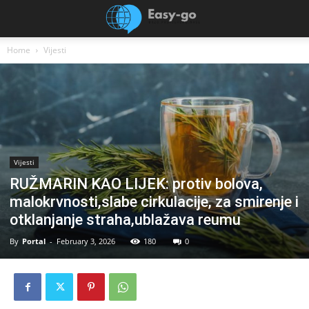
Home
Vijesti
Vijesti
RUŽMARIN KAO LIJEK: protiv bolova,
malokrvnosti,slabe cirkulacije, za smirenje i
otklanjanje straha,ublažava reumu
By
Portal
-
February 3, 2026
180
0