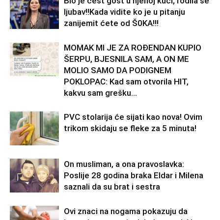
Bio je čest gost u njenoj kući, rodila se
ljubav!!Kada vidite ko je u pitanju
zanijemit ćete od Š0KA!!!
MOMAK MI JE ZA ROĐENDAN KUPIO
ŠERPU, BJESNILA SAM, A ON ME
MOLIO SAMO DA PODIGNEM
POKLOPAC: Kad sam otvorila HIT,
kakvu sam grešku...
PVC stolarija će sijati kao nova! Ovim
trikom skidaju se fleke za 5 minuta!
On musliman, a ona pravoslavka:
Poslije 28 godina braka Eldar i Milena
saznali da su brat i sestra
Ovi znaci na nogama pokazuju da