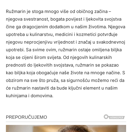
Ružmarin je stoga mnogo više od običnog začina –
njegova svestranost, bogata povijest i ljekovita svojstva
čine ga dragocjenim dodatkom u našim životima. Njegova
upotreba u kulinarstvu, medicini i kozmetici potvrđuje
njegovu neprocjenjivu vrijednost i značaj u svakodnevnoj
upotrebi. Sa svime ovim, ružmarin ostaje omiljena biljka
koja se cijeni širom svijeta. Od njegovih kulinarskih
prednosti do ljekovitih svojstava, ružmarin se pokazao
kao biljka koja obogaćuje naše živote na mnoge načine. S
obzirom na sve što pruža, sa sigurnošću možemo reći da
će ružmarin nastaviti da bude ključni element u našim
kuhinjama i domovima.