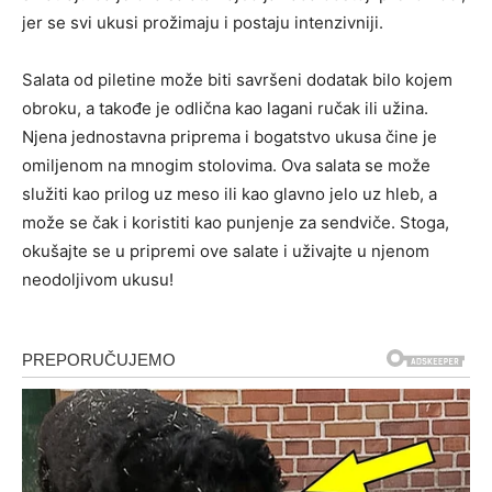
jer se svi ukusi prožimaju i postaju intenzivniji.
Salata od piletine može biti savršeni dodatak bilo kojem
obroku, a takođe je odlična kao lagani ručak ili užina.
Njena jednostavna priprema i bogatstvo ukusa čine je
omiljenom na mnogim stolovima. Ova salata se može
služiti kao prilog uz meso ili kao glavno jelo uz hleb, a
može se čak i koristiti kao punjenje za sendviče. Stoga,
okušajte se u pripremi ove salate i uživajte u njenom
neodoljivom ukusu!