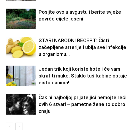
Posijte ovo u avgustu i berite svježe
povrće cijele jeseni
STARI NARODNI RECEPT: Čisti
začepljene arterije i ubija sve infekcije
u organizmu…
Jedan trik koji koriste hoteli će vam
skratiti muke: Staklo tuš-kabine ostaje
čisto danima!
Čak ni najboljoj prijateljici nemojte reći
ovih 6 stvari – pametne žene to dobro
znaju