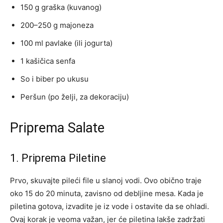
150 g graška (kuvanog)
200–250 g majoneza
100 ml pavlake (ili jogurta)
1 kašičica senfa
So i biber po ukusu
Peršun (po želji, za dekoraciju)
Priprema Salate
1. Priprema Piletine
Prvo, skuvajte pileći file u slanoj vodi. Ovo obično traje
oko 15 do 20 minuta, zavisno od debljine mesa. Kada je
piletina gotova, izvadite je iz vode i ostavite da se ohladi.
Ovaj korak je veoma važan, jer će piletina lakše zadržati