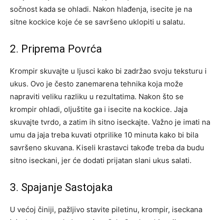
sočnost kada se ohladi. Nakon hlađenja, isecite je na
sitne kockice koje će se savršeno uklopiti u salatu.
2. Priprema Povrća
Krompir skuvajte u ljusci kako bi zadržao svoju teksturu i
ukus. Ovo je često zanemarena tehnika koja može
napraviti veliku razliku u rezultatima. Nakon što se
krompir ohladi, oljuštite ga i isecite na kockice. Jaja
skuvajte tvrdo, a zatim ih sitno iseckajte. Važno je imati na
umu da jaja treba kuvati otprilike 10 minuta kako bi bila
savršeno skuvana. Kiseli krastavci takođe treba da budu
sitno iseckani, jer će dodati prijatan slani ukus salati.
3. Spajanje Sastojaka
U većoj činiji, pažljivo stavite piletinu, krompir, iseckana