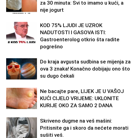
za 30 minuta: Svi to imamo u kući, a
nije jogurt
KOD 75% LJUDI JE UZROK
NADUTOSTI I GASOVA ISTI:
Gastroenterolog otkrio šta radite
pogrešno
Do kraja avgusta sudbina se mijenja za
ova 3 znaka! Konačno dobijaju ono što
su dugo čekali
Ne bacajte pare, LIJEK JE U VAŠOJ
KUĆI CIJELO VRIJEME: UKLONITE
KURIJE OKO ZA SAMO 2 DANA
Skriveno dugme na veš mašini:
Pritisnite ga i skoro da nećete morati
sušiti veš.