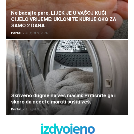
Ne bacajte pare, LIJEK JE U VAŠOJ KUĆI
CIJELO VRIJEME: UKLONITE KURIJE OKO ZA
SAMO 2 DANA
Portal
-
August 9, 2026
Skriveno dugme na veš mašini: Pritisnite ga i
skoro da nećete morati sušiti veš.
Portal
-
August 9, 2026
izdvojeno