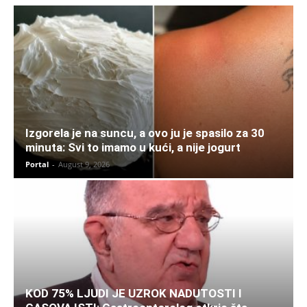
Izgorela je na suncu, a ovo ju je spasilo za 30
minuta: Svi to imamo u kući, a nije jogurt
Portal
-
August 9, 2026
KOD 75% LJUDI JE UZROK NADUTOSTI I