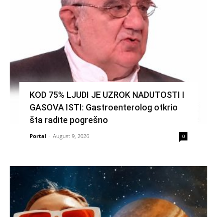
KOD 75% LJUDI JE UZROK NADUTOSTI I
GASOVA ISTI: Gastroenterolog otkrio
šta radite pogrešno
Portal
-
August 9, 2026
0