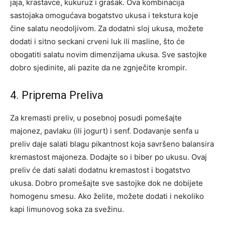
jaja, krastavce, kukuruz i grašak. Ova kombinacija
sastojaka omogućava bogatstvo ukusa i tekstura koje
čine salatu neodoljivom. Za dodatni sloj ukusa, možete
dodati i sitno seckani crveni luk ili masline, što će
obogatiti salatu novim dimenzijama ukusa. Sve sastojke
dobro sjedinite, ali pazite da ne zgnječite krompir.
4. Priprema Preliva
Za kremasti preliv, u posebnoj posudi pomešajte
majonez, pavlaku (ili jogurt) i senf. Dodavanje senfa u
preliv daje salati blagu pikantnost koja savršeno balansira
kremastost majoneza. Dodajte so i biber po ukusu. Ovaj
preliv će dati salati dodatnu kremastost i bogatstvo
ukusa. Dobro promešajte sve sastojke dok ne dobijete
homogenu smesu. Ako želite, možete dodati i nekoliko
kapi limunovog soka za svežinu.