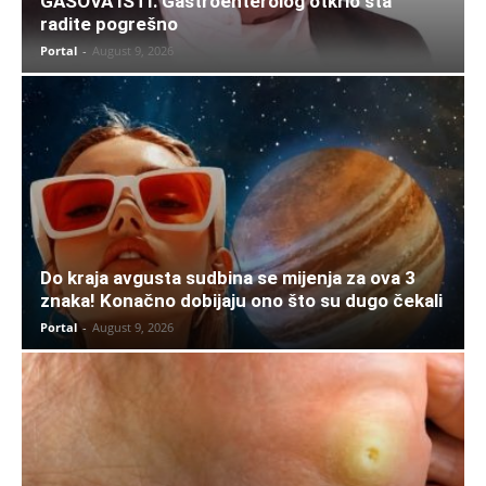
GASOVA ISTI: Gastroenterolog otkrio šta
radite pogrešno
Portal
-
August 9, 2026
Do kraja avgusta sudbina se mijenja za ova 3
znaka! Konačno dobijaju ono što su dugo čekali
Portal
-
August 9, 2026