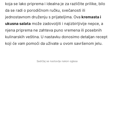
koja se lako priprema i idealna je za različite prilike, bilo
da se radi o porodičnom ručku, svečanosti ili
jednostavnom druženju s prijateljima. Ova
kremasta i
ukusna salata
može zadovoljiti i najizbirljivije nepce, a
njena priprema ne zahteva puno vremena ili posebnih
kulinarskih veština. U nastavku donosimo detaljan recept
koji će vam pomoći da uživate u ovom savršenom jelu.
Sadržaj se nastavlja nakon oglasa