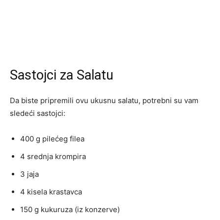
Sastojci za Salatu
Da biste pripremili ovu ukusnu salatu, potrebni su vam
sledeći sastojci:
400 g pilećeg filea
4 srednja krompira
3 jaja
4 kisela krastavca
150 g kukuruza (iz konzerve)