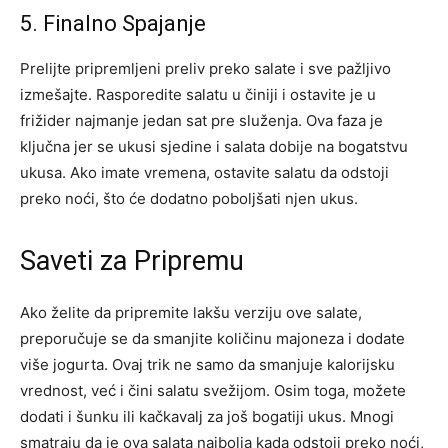
5. Finalno Spajanje
Prelijte pripremljeni preliv preko salate i sve pažljivo
izmešajte. Rasporedite salatu u činiji i ostavite je u
frižider najmanje jedan sat pre služenja. Ova faza je
ključna jer se ukusi sjedine i salata dobije na bogatstvu
ukusa. Ako imate vremena, ostavite salatu da odstoji
preko noći, što će dodatno poboljšati njen ukus.
Saveti za Pripremu
Ako želite da pripremite lakšu verziju ove salate,
preporučuje se da smanjite količinu majoneza i dodate
više jogurta. Ovaj trik ne samo da smanjuje kalorijsku
vrednost, već i čini salatu svežijom. Osim toga, možete
dodati i šunku ili kačkavalj za još bogatiji ukus. Mnogi
smatraju da je ova salata najbolja kada odstoji preko noći,