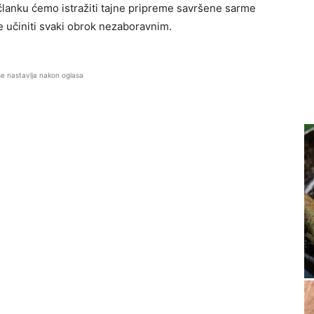
lanku ćemo istražiti tajne pripreme savršene sarme
te učiniti svaki obrok nezaboravnim.
se nastavlja nakon oglasa