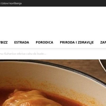
i Uslovi korištenja
BIZZ
ESTRADA
PORODICA
PRIRODA I ZDRAVLJE
ZA
u: Kuharica otkriva caku da bude...