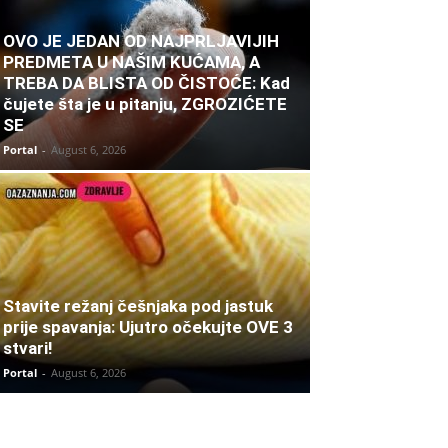
OVO JE JEDAN OD NAJPRLJAVIJIH
PREDMETA U NAŠIM KUĆAMA, A
TREBA DA BLISTA OD ČISTOĆE: Kad
čujete šta je u pitanju, ZGROZIĆETE
SE
Portal
-
August 6, 2026
Stavite režanj češnjaka pod jastuk
prije spavanja: Ujutro očekujte OVE 3
stvari!
Portal
-
August 6, 2026