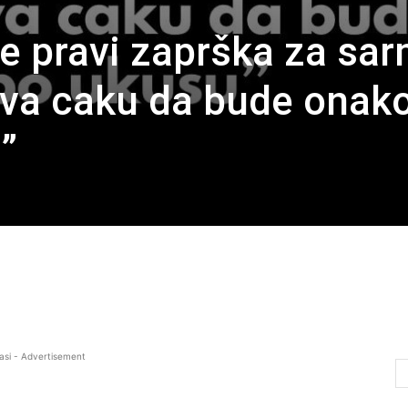
 pravi zaprška za sar
iva caku da bude onak
”
asi - Advertisement