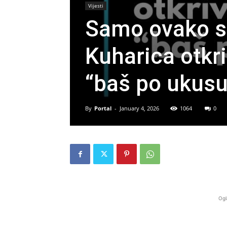
Vijesti
Samo ovako se
Kuharica otkr
“baš po ukusu
By
Portal
-
January 4, 2026
1064
0
Ogl