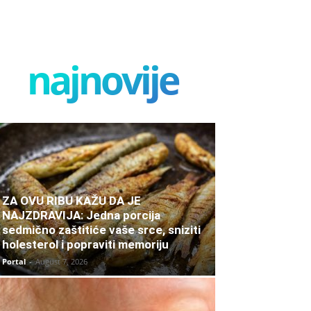
najnovije
ZA OVU RIBU KAŽU DA JE
NAJZDRAVIJA: Jedna porcija
sedmično zaštitiće vaše srce, sniziti
holesterol i popraviti memoriju
Portal
-
August 7, 2026