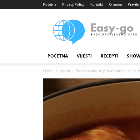
Početna
Privacy Policy
Kontakt
O nama
Pravila 
Easy
portal
POČETNA
VIJESTI
RECEPTI
SHOW
Home
Vijesti
Samo ovako se pravi zaprška za sarm