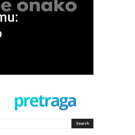
mu:
o
pretraga