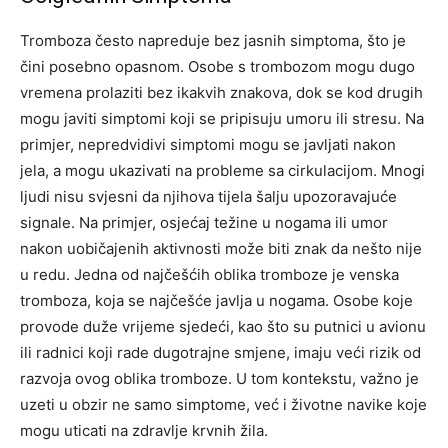
Tromboza često napreduje bez jasnih simptoma, što je
čini posebno opasnom. Osobe s trombozom mogu dugo
vremena prolaziti bez ikakvih znakova, dok se kod drugih
mogu javiti simptomi koji se pripisuju umoru ili stresu. Na
primjer, nepredvidivi simptomi mogu se javljati nakon
jela, a mogu ukazivati na probleme sa cirkulacijom. Mnogi
ljudi nisu svjesni da njihova tijela šalju upozoravajuće
signale. Na primjer, osjećaj težine u nogama ili umor
nakon uobičajenih aktivnosti može biti znak da nešto nije
u redu. Jedna od najčešćih oblika tromboze je venska
tromboza, koja se najčešće javlja u nogama. Osobe koje
provode duže vrijeme sjedeći, kao što su putnici u avionu
ili radnici koji rade dugotrajne smjene, imaju veći rizik od
razvoja ovog oblika tromboze. U tom kontekstu, važno je
uzeti u obzir ne samo simptome, već i životne navike koje
mogu uticati na zdravlje krvnih žila.