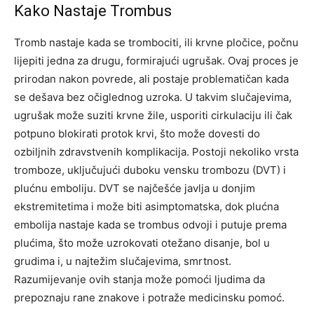
Kako Nastaje Trombus
Tromb nastaje kada se trombociti, ili krvne pločice, počnu
lijepiti jedna za drugu, formirajući ugrušak. Ovaj proces je
prirodan nakon povrede, ali postaje problematičan kada
se dešava bez očiglednog uzroka.
U takvim slučajevima,
ugrušak može suziti krvne žile, usporiti cirkulaciju ili čak
potpuno blokirati protok krvi, što može dovesti do
ozbiljnih zdravstvenih komplikacija.
Postoji nekoliko vrsta
tromboze, uključujući duboku vensku trombozu (DVT) i
plućnu emboliju. DVT se najčešće javlja u donjim
ekstremitetima i može biti asimptomatska, dok plućna
embolija nastaje kada se trombus odvoji i putuje prema
plućima, što može uzrokovati otežano disanje, bol u
grudima i, u najtežim slučajevima, smrtnost.
Razumijevanje ovih stanja može pomoći ljudima da
prepoznaju rane znakove i potraže medicinsku pomoć.