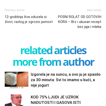
Previous article
Next article
12-godišnja Ava oduzela si
POSNI ROLAT OD GOTOVIH
život, razlog je zgrozio javnost
KORA – Brz i ukusan recept
bez jaja i mleka
related articles
more from author
Izgorela je na suncu, a ovo ju je spasilo
za 30 minuta: Svi to imamo u kući, a
nije jogurt
KOD 75% LJUDI JE UZROK
NADUTOSTI I GASOVA ISTI: