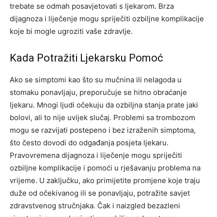
trebate se odmah posavjetovati s ljekarom.
Brza
dijagnoza i liječenje mogu spriječiti ozbiljne komplikacije
koje bi mogle ugroziti vaše zdravlje.
Kada Potražiti Ljekarsku Pomoć
Ako se simptomi kao što su mučnina ili nelagoda u
stomaku ponavljaju, preporučuje se hitno obraćanje
ljekaru. Mnogi ljudi očekuju da ozbiljna stanja prate jaki
bolovi, ali to nije uvijek slučaj. Problemi sa trombozom
mogu se razvijati postepeno i bez izraženih simptoma,
što često dovodi do odgađanja posjeta ljekaru.
Pravovremena dijagnoza i liječenje mogu spriječiti
ozbiljne komplikacije i pomoći u rješavanju problema na
vrijeme.
U zaključku, ako primijetite promjene koje traju
duže od očekivanog ili se ponavljaju, potražite savjet
zdravstvenog stručnjaka. Čak i naizgled bezazleni