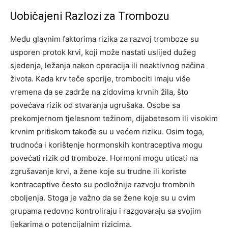
Uobičajeni Razlozi za Trombozu
Među glavnim faktorima rizika za razvoj tromboze su
usporen protok krvi, koji može nastati uslijed dužeg
sjedenja, ležanja nakon operacija ili neaktivnog načina
života. Kada krv teče sporije, trombociti imaju više
vremena da se zadrže na zidovima krvnih žila, što
povećava rizik od stvaranja ugrušaka.
Osobe sa
prekomjernom tjelesnom težinom, dijabetesom ili visokim
krvnim pritiskom takođe su u većem riziku.
Osim toga,
trudnoća i korištenje hormonskih kontraceptiva mogu
povećati rizik od tromboze. Hormoni mogu uticati na
zgrušavanje krvi, a žene koje su trudne ili koriste
kontraceptive često su podložnije razvoju trombnih
oboljenja.
Stoga je važno da se žene koje su u ovim
grupama redovno kontroliraju i razgovaraju sa svojim
ljekarima o potencijalnim rizicima.