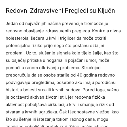
Redovni Zdravstveni Pregledi su Ključni
Jedan od najvažnijih načina prevencije tromboze je
redovno obavljanje zdravstvenih pregleda. Kontrola nivoa
holesterola, šećera u krvi i triglicerida može otkriti
potencijalne rizike prije nego što postanu ozbiljni
problemi.
Uz to, slušanje signala koje tijelo šalje, kao što
su osjećaj pritiska u nogama ili pojačani umor, može
pomoći u ranom otkrivanju problema. Stručnjaci
preporučuju da se osobe starije od 40 godina redovno
podvrgavaju pregledima, posebno ako imaju porodičnu
historiju bolesti srca ili krvnih sudova.
Pored toga, važno
je održavati aktivan životni stil, jer redovna fizička
aktivnost poboljšava cirkulaciju krvi i smanjuje rizik od
stvaranja krvnih ugrušaka. Čak i jednostavne vježbe, kao
što su šetnje ili istezanja tokom radnog dana, mogu
značajno poboljšati protok krvi.
Zdrav način ishrane