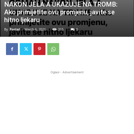
NAKON JELA A UKAZUJE NA TROMB:
Ako primijetite ovu promjenu, javite se
hitno ljekaru
By
Portal
-
March 6, 2026
315
0
Oglasi - Advertisement