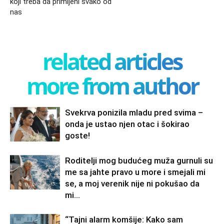
koji treba da primijeni svako od
nas
related articles
more from author
Svekrva ponizila mladu pred svima –
onda je ustao njen otac i šokirao
goste!
Roditelji mog budućeg muža gurnuli su
me sa jahte pravo u more i smejali mi
se, a moj verenik nije ni pokušao da
mi...
“Tajni alarm komšije: Kako sam