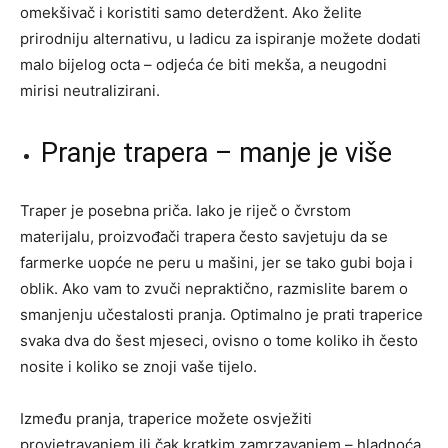
omekšivač i koristiti samo deterdžent. Ako želite
prirodniju alternativu, u ladicu za ispiranje možete dodati
malo bijelog octa – odjeća će biti mekša, a neugodni
mirisi neutralizirani.
Pranje trapera – manje je više
Traper je posebna priča. Iako je riječ o čvrstom
materijalu, proizvođači trapera često savjetuju da se
farmerke uopće ne peru u mašini, jer se tako gubi boja i
oblik. Ako vam to zvuči nepraktično, razmislite barem o
smanjenju učestalosti pranja. Optimalno je prati traperice
svaka dva do šest mjeseci, ovisno o tome koliko ih često
nosite i koliko se znoji vaše tijelo.
Između pranja, traperice možete osvježiti
provjetravanjem ili čak kratkim zamrzavanjem – hladnoća