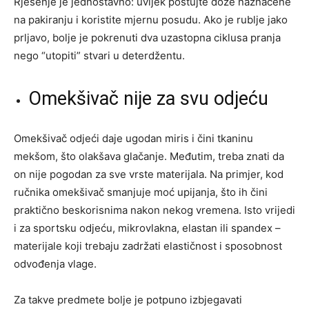
Rješenje je jednostavno: uvijek poštujte doze naznačene
na pakiranju i koristite mjernu posudu. Ako je rublje jako
prljavo, bolje je pokrenuti dva uzastopna ciklusa pranja
nego “utopiti” stvari u deterdžentu.
Omekšivač nije za svu odjeću
Omekšivač odjeći daje ugodan miris i čini tkaninu
mekšom, što olakšava glačanje. Međutim, treba znati da
on nije pogodan za sve vrste materijala. Na primjer, kod
ručnika omekšivač smanjuje moć upijanja, što ih čini
praktično beskorisnima nakon nekog vremena. Isto vrijedi
i za sportsku odjeću, mikrovlakna, elastan ili spandex –
materijale koji trebaju zadržati elastičnost i sposobnost
odvođenja vlage.
Za takve predmete bolje je potpuno izbjegavati