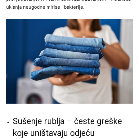
uklanja neugodne mirise i bakterije.
Sušenje rublja – česte greške
koje uništavaju odjeću