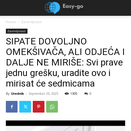
Home
Zanimljivosti
Zanimljivosti
SIPATE DOVOLJNO
OMEKŠIVAČA, ALI ODJEĆA I
DALJE NE MIRIŠE: Svi prave
jednu grešku, uradite ovo i
mirisat će sedmicama
By
Urednik
-
September 29, 2025
1305
0