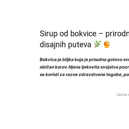
Sirup od bokvice – prirodn
disajnih puteva
Bokvica je biljka koja je prisutna gotovo s
običan korov. Njena ljekovita svojstva pozn
se koristi za razne zdravstvene tegobe, p
Sadržaj 