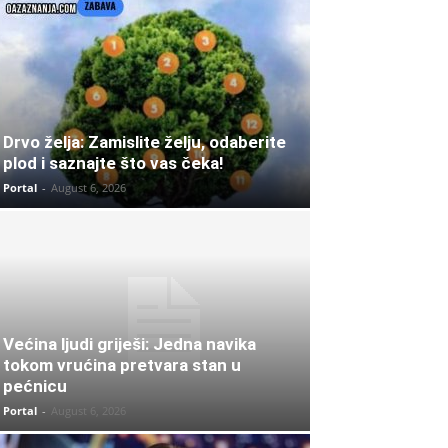
Drvo želja: Zamislite želju, odaberite
plod i saznajte što vas čeka!
Portal
-
August 6, 2026
Većina ljudi griješi: Jedna navika
tokom vrućina pretvara stan u
pećnicu
Portal
-
August 6, 2026