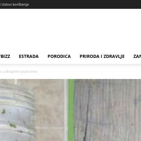
i Uslovi korištenja
BIZZ
ESTRADA
PORODICA
PRIRODA I ZDRAVLJE
ZA
luz u disajnim putevima