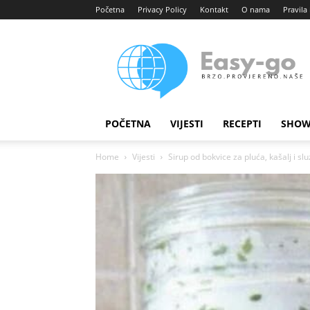
Početna
Privacy Policy
Kontakt
O nama
Pravila 
Easy
portal
POČETNA
VIJESTI
RECEPTI
SHOW
Home
Vijesti
Sirup od bokvice za pluća, kašalj i s