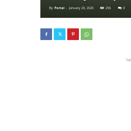
By
Portal
-
January 20, 2026
256
0
Ogl