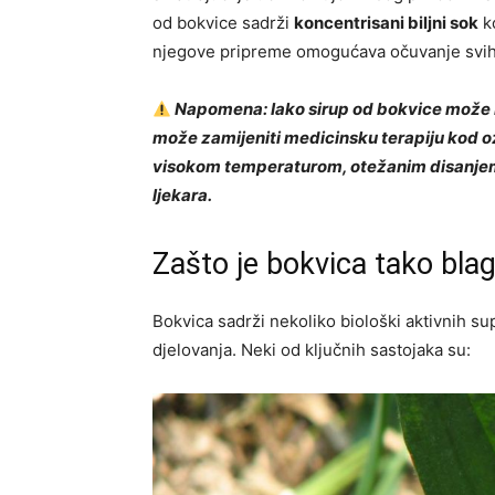
od bokvice sadrži
koncentrisani biljni sok
ko
njegove pripreme omogućava očuvanje svih bi
Napomena: Iako sirup od bokvice može b
može zamijeniti medicinsku terapiju kod oz
visokom temperaturom, otežanim disanjem i
ljekara.
Zašto je bokvica tako bl
Bokvica sadrži nekoliko biološki aktivnih su
djelovanja. Neki od ključnih sastojaka su: