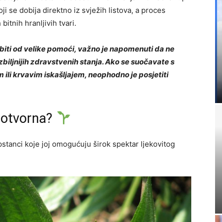
ji se dobija direktno iz svježih listova, a proces
tnih hranljivih tvari.
iti od velike pomoći, važno je napomenuti da ne
biljnijih zdravstvenih stanja. Ako se suočavate s
li krvavim iskašljajem, neophodno je posjetiti
agotvorna?
pstanci koje joj omogućuju širok spektar ljekovitog