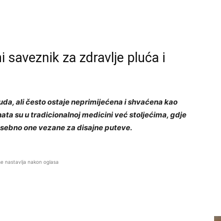
i saveznik za zdravlje pluća i
vuda, ali često ostaje neprimijećena i shvaćena kao
ata su u tradicionalnoj medicini već stoljećima, gdje
osebno one vezane za disajne puteve.
se nastavlja nakon oglasa