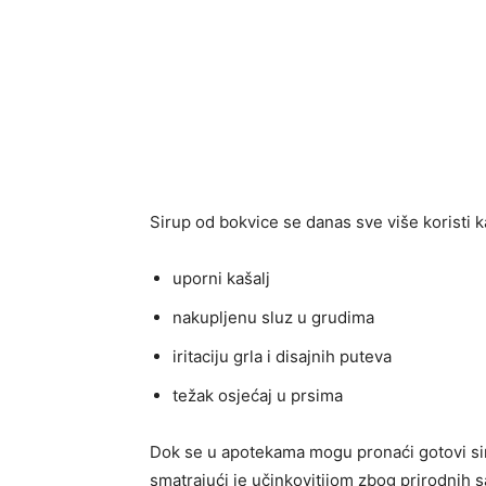
Sirup od bokvice se danas sve više koristi ka
uporni kašalj
nakupljenu sluz u grudima
iritaciju grla i disajnih puteva
težak osjećaj u prsima
Dok se u apotekama mogu pronaći gotovi siru
smatrajući je učinkovitijom zbog prirodnih s