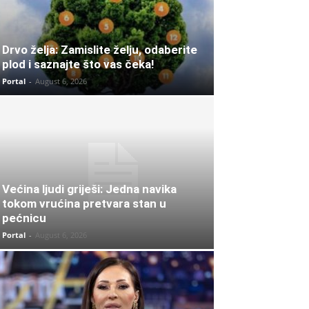
Drvo želja: Zamislite želju, odaberite
plod i saznajte što vas čeka!
Portal
-
August 6, 2026
Većina ljudi griješi: Jedna navika
tokom vrućina pretvara stan u
pećnicu
Portal
-
August 6, 2026