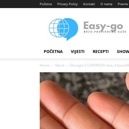
Početna
Privacy Policy
Kontakt
O nama
Pravila 
Easy
portal
POČETNA
VIJESTI
RECEPTI
SHOW
Home
Vijesti
Skuvajte 2 LOVOROVA lista, 4 karanfil