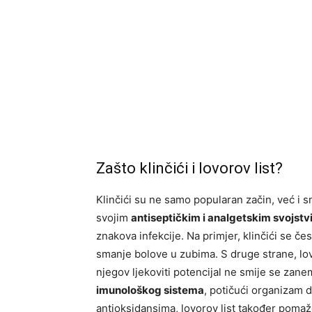
Zašto klinčići i lovorov list?
Klinčići su ne samo popularan začin, već i sn
svojim
antiseptičkim i analgetskim svojst
znakova infekcije. Na primjer, klinčići se č
smanje bolove u zubima. S druge strane, lovor
njegov ljekoviti potencijal ne smije se zanem
imunološkog sistema
, potičući organizam d
antioksidansima, lovorov list također pomaž