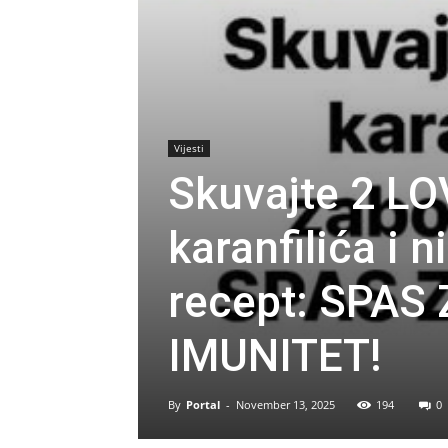
Vijesti
Skuvajte 2 LO
karanfilića i 
recept: SPAS 
IMUNITET!
By
Portal
-
November 13, 2025
194
0