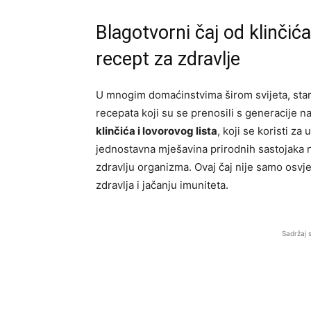
Blagotvorni čaj od klinčića
recept za zdravlje
U mnogim domaćinstvima širom svijeta, starij
recepata koji su se prenosili s generacije n
klinčića i lovorovog lista
, koji se koristi z
jednostavna mješavina prirodnih sastojaka 
zdravlju organizma. Ovaj čaj nije samo osvj
zdravlja i jačanju imuniteta.
Sadržaj 