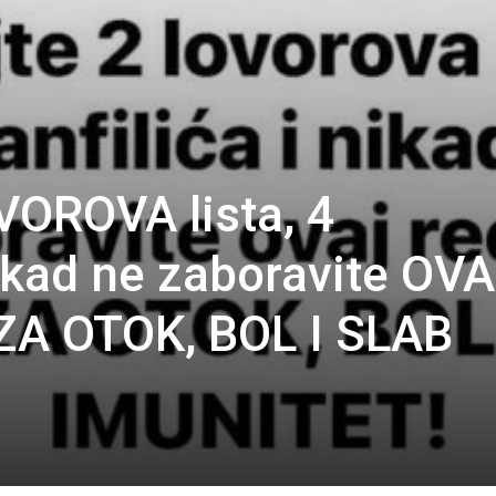
VOROVA lista, 4
nikad ne zaboravite OV
ZA OTOK, BOL I SLAB