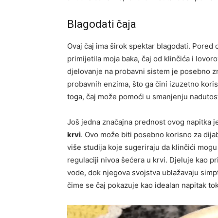
Blagodati čaja
Ovaj čaj ima širok spektar blagodati. Pored 
primijetila moja baka, čaj od klinčića i lovo
djelovanje na probavni sistem je posebno zn
probavnih enzima, što ga čini izuzetno kori
toga, čaj može pomoći u smanjenju nadutost
Još jedna značajna prednost ovog napitka 
krvi
. Ovo može biti posebno korisno za dijabe
više studija koje sugeriraju da klinčići mogu
regulaciji nivoa šećera u krvi. Djeluje kao 
vode, dok njegova svojstva ublažavaju simp
čime se čaj pokazuje kao idealan napitak t