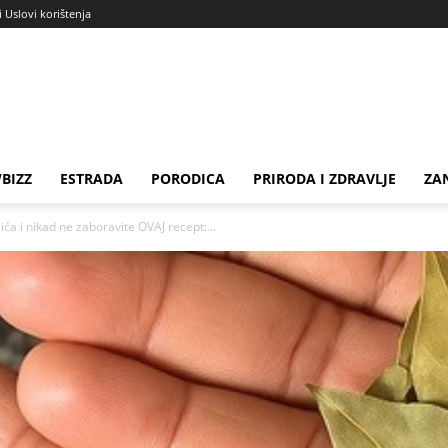
i Uslovi korištenja
BIZZ
ESTRADA
PORODICA
PRIRODA I ZDRAVLJE
ZA
ića i nikad ne zaboravite OVAJ recept:...