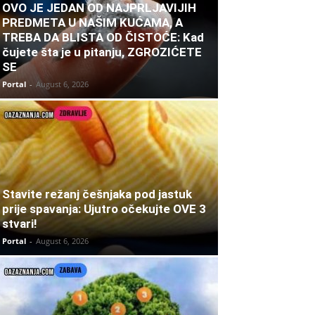
OVO JE JEDAN OD NAJPRLJAVIJIH
PREDMETA U NAŠIM KUĆAMA, A
TREBA DA BLISTA OD ČISTOĆE: Kad
čujete šta je u pitanju, ZGROZIĆETE
SE
Portal
-
August 6, 2026
Stavite režanj češnjaka pod jastuk
prije spavanja: Ujutro očekujte OVE 3
stvari!
Portal
-
August 6, 2026