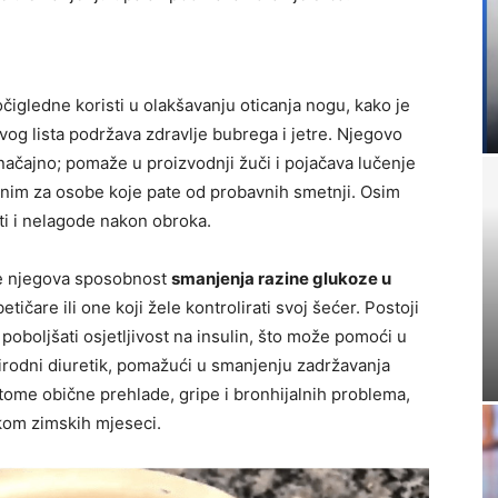
očigledne koristi u olakšavanju oticanja nogu, kako je
rovog lista podržava zdravlje bubrega i jetre. Njegovo
ačajno; pomaže u proizvodnji žuči i pojačava lučenje
snim za osobe koje pate od probavnih smetnji. Osim
i i nelagode nakon obroka.
je njegova sposobnost
smanjenja razine glukoze u
tičare ili one koji žele kontrolirati svoj šećer. Postoji
 poboljšati osjetljivost na insulin, što može pomoći u
prirodni diuretik, pomažući u smanjenju zadržavanja
tome obične prehlade, gripe i bronhijalnih problema,
okom zimskih mjeseci.