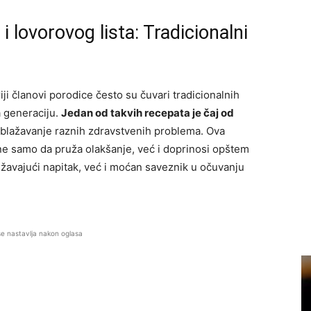
 i lovorovog lista: Tradicionalni
i članovi porodice često su čuvari tradicionalnih
a generaciju.
Jedan od takvih recepata je čaj od
a ublažavanje raznih zdravstvenih problema. Ova
ne samo da pruža olakšanje, već i doprinosi opštem
ežavajući napitak, već i moćan saveznik u očuvanju
se nastavlja nakon oglasa