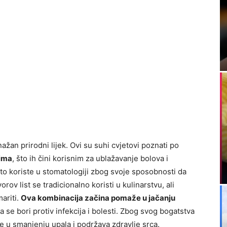
ažan prirodni lijek. Ovi su suhi cvjetovi poznati po
vima
, što ih čini korisnim za ublažavanje bolova i
esto koriste u stomatologiji zbog svoje sposobnosti da
ov list se tradicionalno koristi u kulinarstvu, ali
ariti.
Ova kombinacija začina pomaže u jačanju
a se bori protiv infekcija i bolesti. Zbog svog bogatstva
e u smanjenju upala i podržava zdravlje srca.