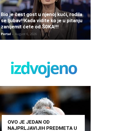
Bio je čest gost u njenoj kući, rodila
se ljubav!!Kada vidite ko je u pitanju
zanijemit ćete od Š0KA!!!
Portal
-
August 6, 2026
izdvojeno
OVO JE JEDAN OD
NAJPRLJAVIJIH PREDMETA U