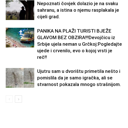
Nepoznati čovjek dolazio je na svaku
sahranu, a istina o njemu rasplakala je
cijeli grad.
PANIKA NA PLAŽI TURISTI BJEŽE
GLAVOM BEZ OBZIRA!!!Devojčicu iz
Srbije ujela neman u Grčkoj:Pogledajte
ujede i crvenilo, evo o kojoj vrsti je
reč!!
Ujutru sam u dvorištu primetila nešto i
pomislila da je samo igračka, ali se
stvarnost pokazala mnogo strašnijom.