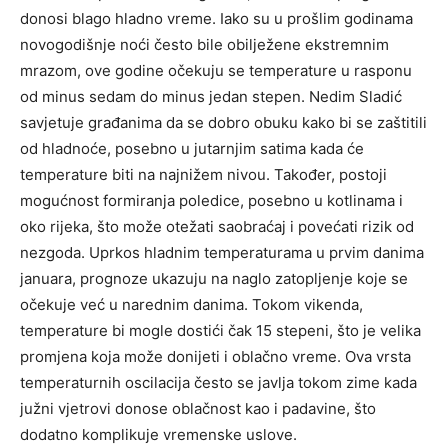
donosi blago hladno vreme. Iako su u prošlim godinama
novogodišnje noći često bile obilježene ekstremnim
mrazom, ove godine očekuju se temperature u rasponu
od minus sedam do minus jedan stepen. Nedim Sladić
savjetuje građanima da se dobro obuku kako bi se zaštitili
od hladnoće, posebno u jutarnjim satima kada će
temperature biti na najnižem nivou. Također, postoji
mogućnost formiranja poledice, posebno u kotlinama i
oko rijeka, što može otežati saobraćaj i povećati rizik od
nezgoda.
Uprkos hladnim temperaturama u prvim danima
januara, prognoze ukazuju na naglo zatopljenje koje se
očekuje već u narednim danima. Tokom vikenda,
temperature bi mogle dostići čak 15 stepeni, što je velika
promjena koja može donijeti i oblačno vreme.
Ova vrsta
temperaturnih oscilacija često se javlja tokom zime kada
južni vjetrovi donose oblačnost kao i padavine, što
dodatno komplikuje vremenske uslove.