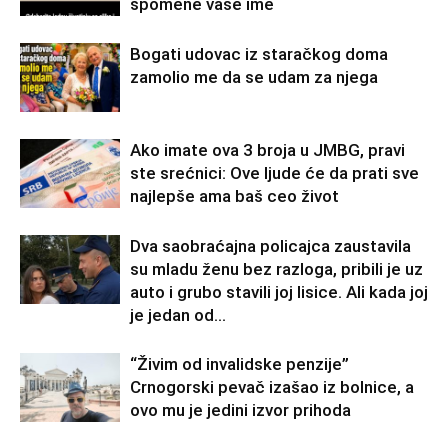
spomene vaše ime
Bogati udovac iz staračkog doma
zamolio me da se udam za njega
Ako imate ova 3 broja u JMBG, pravi
ste srećnici: Ove ljude će da prati sve
najlepše ama baš ceo život
Dva saobraćajna policajca zaustavila
su mladu ženu bez razloga, pribili je uz
auto i grubo stavili joj lisice. Ali kada joj
je jedan od...
“Živim od invalidske penzije”
Crnogorski pevač izašao iz bolnice, a
ovo mu je jedini izvor prihoda