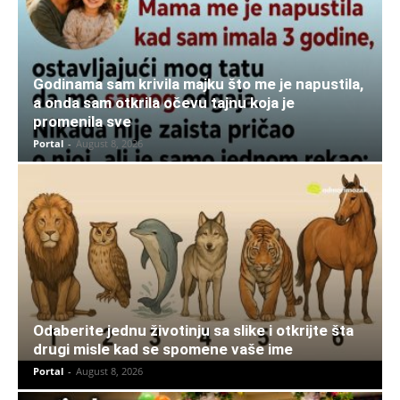
Godinama sam krivila majku što me je napustila,
a onda sam otkrila očevu tajnu koja je
promenila sve
Portal
-
August 8, 2026
Odaberite jednu životinju sa slike i otkrijte šta
drugi misle kad se spomene vaše ime
Portal
-
August 8, 2026