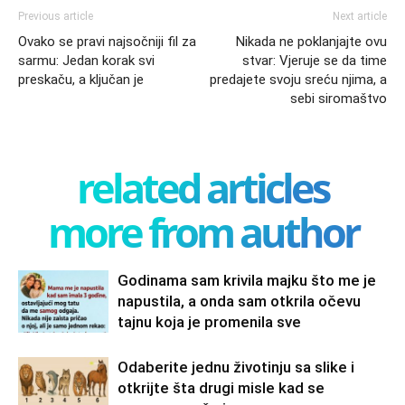
Previous article
Next article
Ovako se pravi najsočniji fil za
Nikada ne poklanjajte ovu
sarmu: Jedan korak svi
stvar: Vjeruje se da time
preskaču, a ključan je
predajete svoju sreću njima, a
sebi siromaštvo
related articles
more from author
Godinama sam krivila majku što me je
napustila, a onda sam otkrila očevu
tajnu koja je promenila sve
Odaberite jednu životinju sa slike i
otkrijte šta drugi misle kad se