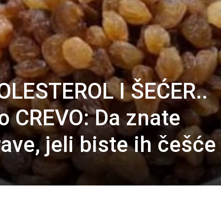
LESTEROL I ŠEĆER..
lo CREVO: Da znate
ve, jeli biste ih češće