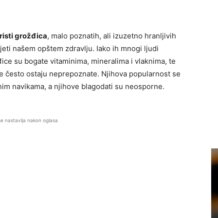
isti grožđica
, malo poznatih, ali izuzetno hranljivih
eti našem opštem zdravlju. Iako ih mnogi ljudi
e su bogate vitaminima, mineralima i vlaknima, te
e često ostaju neprepoznate. Njihova popularnost se
tnim navikama, a njihove blagodati su neosporne.
se nastavlja nakon oglasa