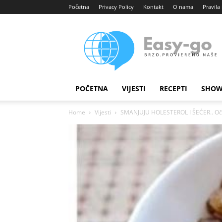
Početna
Privacy Policy
Kontakt
O nama
Pravila 
Easy
portal
POČETNA
VIJESTI
RECEPTI
SHOW
Home
Vijesti
SMANJUJU HOLESTEROL I ŠEĆER.. Očis