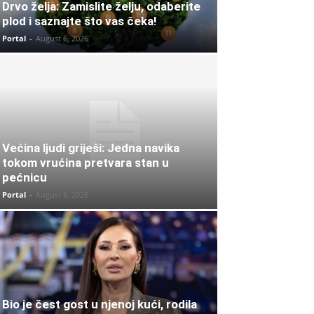
Drvo želja: Zamislite želju, odaberite
plod i saznajte što vas čeka!
Portal
-
August 6, 2026
Većina ljudi griješi: Jedna navika
tokom vrućina pretvara stan u
pećnicu
Portal
-
August 6, 2026
Bio je čest gost u njenoj kući, rodila