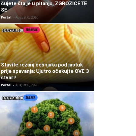
čujete šta je u pitanju, ZGROZIĆETE
SE
Portal
-
August 6, 2026
Stavite režanj češnjaka pod jastuk
prije spavanja: Ujutro očekujte OVE 3
stvari!
Portal
-
August 6, 2026