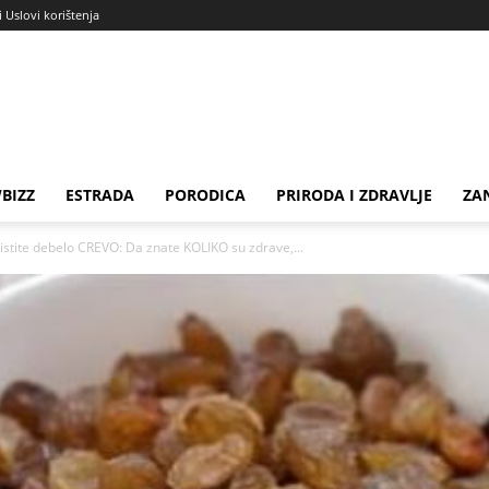
i Uslovi korištenja
BIZZ
ESTRADA
PORODICA
PRIRODA I ZDRAVLJE
ZA
tite debelo CREVO: Da znate KOLIKO su zdrave,...