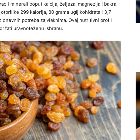
kao i minerali poput kalcija, željeza, magnezija i bakra.
tprilike 299 kalorija, 80 grama ugljikohidrata i 3,7
 dnevnih potreba za vlaknima. Ovaj nutritivni profil
održati uravnoteženu ishranu.