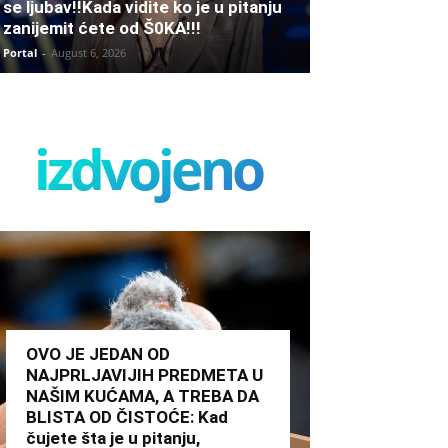
se ljubav!!Kada vidite ko je u pitanju
zanijemit ćete od Š0KA!!!
Portal
-
August 6, 2026
izdvojeno
OVO JE JEDAN OD
NAJPRLJAVIJIH PREDMETA U
NAŠIM KUĆAMA, A TREBA DA
BLISTA OD ČISTOĆE: Kad
čujete šta je u pitanju,