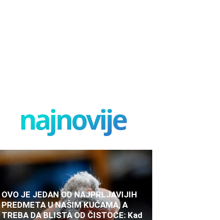
najnovije
OVO JE JEDAN OD NAJPRLJAVIJIH
PREDMETA U NAŠIM KUĆAMA, A
TREBA DA BLISTA OD ČISTOĆE: Kad