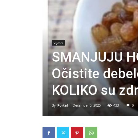
Vijesti
SMANJUJU HO
Očistite debe
KOLIKO su zdra
By
Portal
-
December 5, 2025
433
0