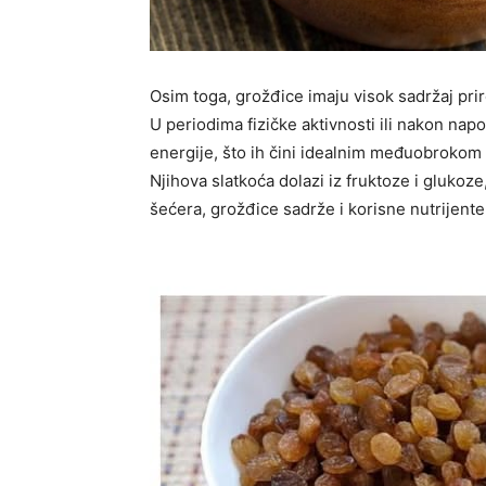
Osim toga, grožđice imaju visok sadržaj prir
U periodima fizičke aktivnosti ili nakon nap
energije, što ih čini idealnim međuobrokom z
Njihova slatkoća dolazi iz fruktoze i glukoze,
šećera, grožđice sadrže i korisne nutrijente