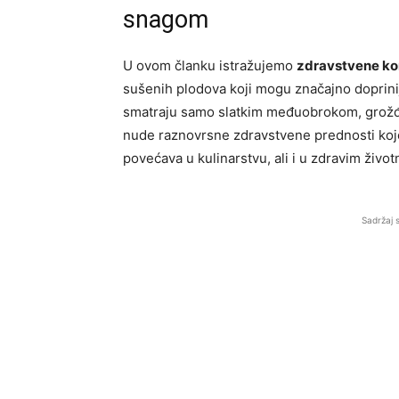
snagom
U ovom članku istražujemo
zdravstvene kor
sušenih plodova koji mogu značajno doprinij
smatraju samo slatkim međuobrokom, grožđic
nude raznovrsne zdravstvene prednosti koj
povećava u kulinarstvu, ali i u zdravim živo
Sadržaj 