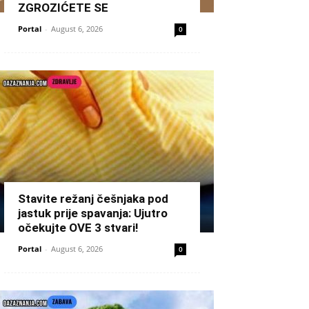
ZGROZIĆETE SE
Portal
-
August 6, 2026
0
Stavite režanj češnjaka pod
jastuk prije spavanja: Ujutro
očekujte OVE 3 stvari!
Portal
-
August 6, 2026
0