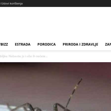
i Uslovi korištenja
BIZZ
ESTRADA
PORODICA
PRIRODA I ZDRAVLJE
ZA
jke: Nabavite je i više ih nećete...