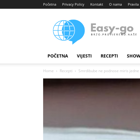
Početna
Privacy Policy
Kontakt
O nama
Pravila 
Easy
portal
POČETNA
VIJESTI
RECEPTI
SHOW
Home
Recepti
Smrdibube ne podnose miris jedne bil