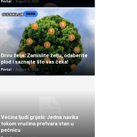
Portal
-
August 6, 2026
Drvo želja: Zamislite želju, odaberite
plod i saznajte što vas čeka!
Portal
-
August 6, 2026
Većina ljudi griješi: Jedna navika
tokom vrućina pretvara stan u
pećnicu