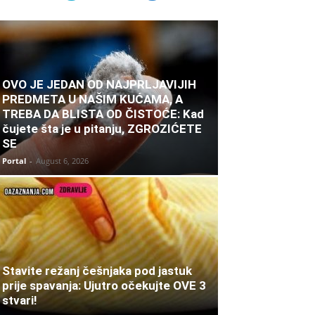
OVO JE JEDAN OD NAJPRLJAVIJIH
PREDMETA U NAŠIM KUĆAMA, A
TREBA DA BLISTA OD ČISTOĆE: Kad
čujete šta je u pitanju, ZGROZIĆETE
SE
Portal
-
August 6, 2026
Stavite režanj češnjaka pod jastuk
prije spavanja: Ujutro očekujte OVE 3
stvari!