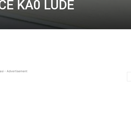
AĆE KA0 LUDE
asi - Advertisement