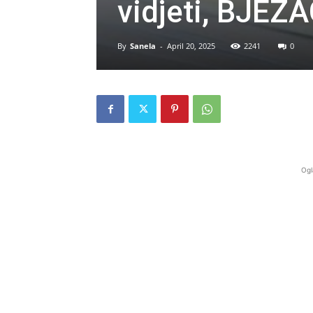
vidjeti, BJEŽ
By
Sanela
-
April 20, 2025
2241
0
Ogl