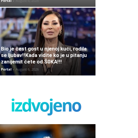
Portal
-
August 6, 2026
Bio je čest gost u njenoj kući, rodila
se ljubav!!Kada vidite ko je u pitanju
zanijemit ćete od Š0KA!!!
Portal
-
August 6, 2026
izdvojeno