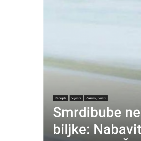
Recepti
Vijesti
Zanimljivosti
Smrdibube ne
biljke: Nabavit