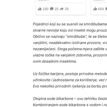
Pojedinci koji su se susreli sa smrdibubama
stvarne nevolje koju ovi insekti mogu prouz
Obično se nazivaju “smrdibube”, te se štetoč
vanjštini, neadekvatno izolirane prozore, vra
nezamijećeni. Stoga početna mjera zaštite 
ulazne točke na vanjskim zidovima, prozorim
ovim dosadnim insektima.
Uz fizičke barijere, postoje prirodne metod
učinkovite i jednostavne za korištenje, već n
Evo nekoliko prirodnih rješenja za borbu pr
Otopina sode bikarbone – ovu tehniku ​​često 
Kombiniranjem sode bikarbone s vodom i na