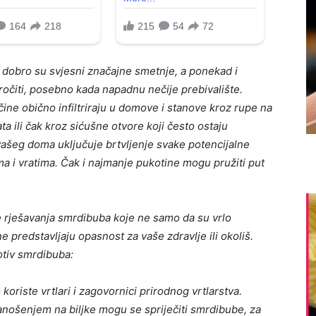
 dobro su svjesni značajne smetnje, a ponekad i
ročiti, posebno kada napadnu nečije prebivalište.
ine obično infiltriraju u domove i stanove kroz rupe na
ta ili čak kroz sićušne otvore koji često ostaju
vašeg doma uključuje brtvljenje svake potencijalne
a i vratima. Čak i najmanje pukotine mogu pružiti put
e rješavanja smrdibuba koje ne samo da su vrlo
e predstavljaju opasnost za vaše zdravlje ili okoliš.
otiv smrdibuba:
koriste vrtlari i zagovornici prirodnog vrtlarstva.
nošenjem na biljke mogu se spriječiti smrdibube, za