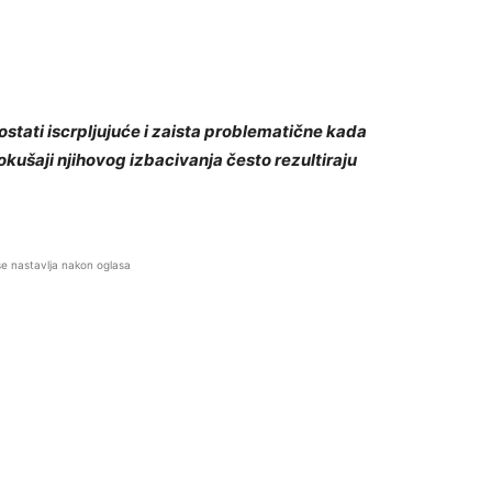
tati iscrpljujuće i zaista problematične kada
kušaji njihovog izbacivanja često rezultiraju
se nastavlja nakon oglasa