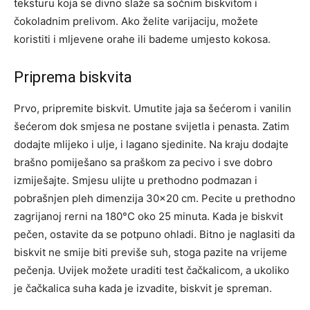
teksturu koja se divno slaže sa sočnim biskvitom i
čokoladnim prelivom. Ako želite varijaciju, možete
koristiti i mljevene orahe ili bademe umjesto kokosa.
Priprema biskvita
Prvo, pripremite biskvit. Umutite jaja sa šećerom i vanilin
šećerom dok smjesa ne postane svijetla i penasta. Zatim
dodajte mlijeko i ulje, i lagano sjedinite. Na kraju dodajte
brašno pomiješano sa praškom za pecivo i sve dobro
izmiješajte. Smjesu ulijte u prethodno podmazan i
pobrašnjen pleh dimenzija 30×20 cm. Pecite u prethodno
zagrijanoj rerni na 180°C oko 25 minuta. Kada je biskvit
pečen, ostavite da se potpuno ohladi. Bitno je naglasiti da
biskvit ne smije biti previše suh, stoga pazite na vrijeme
pečenja. Uvijek možete uraditi test čačkalicom, a ukoliko
je čačkalica suha kada je izvadite, biskvit je spreman.