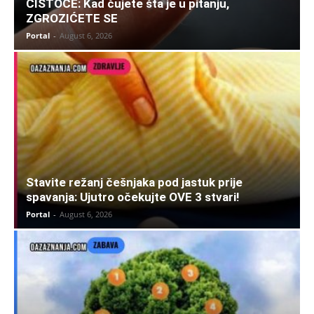
ČISTOĆE: Kad čujete šta je u pitanju,
ZGROZIĆETE SE
Portal
-
August 6, 2026
Stavite režanj češnjaka pod jastuk prije
spavanja: Ujutro očekujte OVE 3 stvari!
Portal
-
August 6, 2026