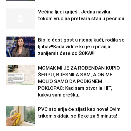
Većina ljudi griješi: Jedna navika
tokom vrućina pretvara stan u pećnicu
Bio je čest gost u njenoj kući, rodila se
ljubav!!Kada vidite ko je u pitanju
zanijemit ćete od Š0KA!!!
MOMAK MI JE ZA ROĐENDAN KUPIO
ŠERPU, BJESNILA SAM, A ON ME
MOLIO SAMO DA PODIGNEM
POKLOPAC: Kad sam otvorila HIT,
kakvu sam grešku...
PVC stolarija će sijati kao nova! Ovim
trikom skidaju se fleke za 5 minuta!