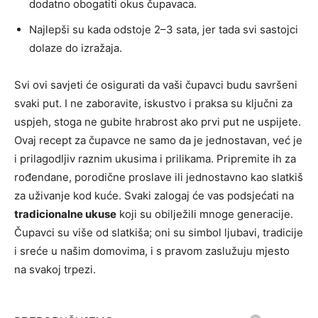
dodatno obogatiti okus čupavaca.
Najlepši su kada odstoje 2–3 sata, jer tada svi sastojci
dolaze do izražaja.
Svi ovi savjeti će osigurati da vaši čupavci budu savršeni
svaki put. I ne zaboravite, iskustvo i praksa su ključni za
uspjeh, stoga ne gubite hrabrost ako prvi put ne uspijete.
Ovaj recept za čupavce ne samo da je jednostavan, već je
i prilagodljiv raznim ukusima i prilikama. Pripremite ih za
rođendane, porodične proslave ili jednostavno kao slatkiš
za uživanje kod kuće. Svaki zalogaj će vas podsjećati na
tradicionalne ukuse
koji su obilježili mnoge generacije.
Čupavci su više od slatkiša; oni su simbol ljubavi, tradicije
i sreće u našim domovima, i s pravom zaslužuju mjesto
na svakoj trpezi.