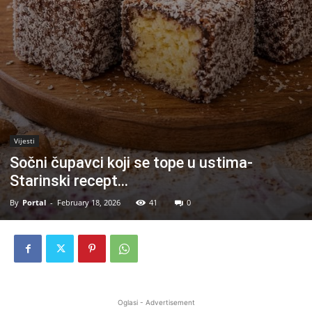
Vijesti
Sočni čupavci koji se tope u ustima-
Starinski recept…
By
Portal
-
February 18, 2026
41
0
Oglasi - Advertisement