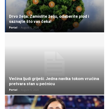
Drvo želja: Zamislite želju, odaberite plod i
saznajte što vas čeka!
Portal
-
August 6, 2026
Većina ljudi griješi: Jedna navika tokom vrućina
pretvara stan u pećnicu
Portal
-
August 6, 2026