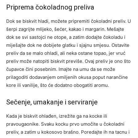
Priprema čokoladnog preliva
Dok se biskvit hladi, možete pripremiti čokoladni preliv. U
šerpi zagrijte mlijeko, šećer, kakao i margarin. Mešajte
dok se svi sastojci ne otope, a zatim dodajte čokoladu i
miješajte dok ne dobijete glatku i sjajnu smjesu.
Ostavite
preliv da se malo ohladi, ali neka ostane topao, jer vruć
preliv može natopiti biskvit previše.
Ovaj preliv je ono što
čupavce čini posebnim. Imajte na umu da se može
prilagoditi dodavanjem omiljenih okusa poput narančine
kore ili vanilije, što će dodatno obogatiti aromu.
Sečenje, umakanje i serviranje
Kada je biskvit ohlađen, izrežite ga na kocke ili
pravougaonike. Svaku kocku prvo umočite u čokoladni
preliv, a zatim u kokosovo brašno. Poredajte ih na tacnu i