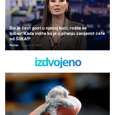
Bio je čest gost u njenoj kući, rodila se
ljubav!!Kada vidite ko je u pitanju zanijemit ćete
od Š0KA!!!
Portal
-
August 6, 2026
izdvojeno