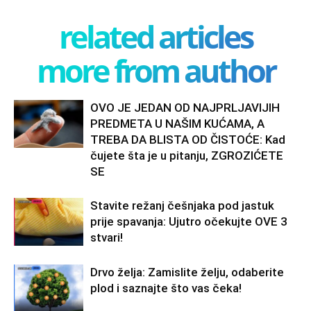
related articles
more from author
OVO JE JEDAN OD NAJPRLJAVIJIH
PREDMETA U NAŠIM KUĆAMA, A
TREBA DA BLISTA OD ČISTOĆE: Kad
čujete šta je u pitanju, ZGROZIĆETE
SE
Stavite režanj češnjaka pod jastuk
prije spavanja: Ujutro očekujte OVE 3
stvari!
Drvo želja: Zamislite želju, odaberite
plod i saznajte što vas čeka!