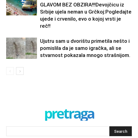
GLAVOM BEZ OBZIRA!!!Devojčicu iz
Srbije ujela neman u Grčkoj:Pogledajte
ujede i crvenilo, evo o kojoj vrsti je
reč!!
Ujutru sam u dvorištu primetila nešto i
pomislila da je samo igračka, ali se
stvarnost pokazala mnogo strašnijom.
pretraga