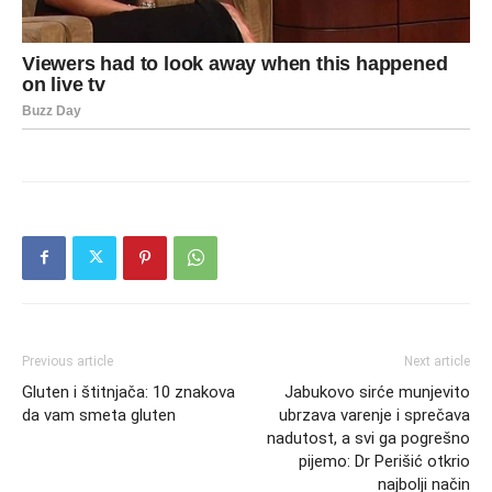
Previous article
Next article
Gluten i štitnjača: 10 znakova
Jabukovo sirće munjevito
da vam smeta gluten
ubrzava varenje i sprečava
nadutost, a svi ga pogrešno
pijemo: Dr Perišić otkrio
najbolji način