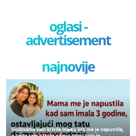
oglasi -
advertisement
najnovije
Godinama sam krivila majku što me je napustila,
a onda sam otkrila očevu tajnu koja je