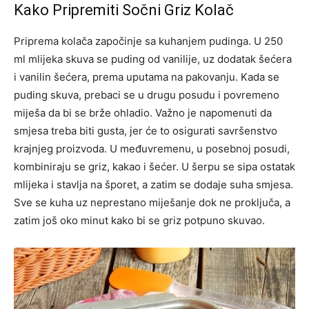
Kako Pripremiti Sočni Griz Kolač
Priprema kolača započinje sa kuhanjem pudinga. U 250
ml mlijeka skuva se puding od vanilije, uz dodatak šećera
i vanilin šećera, prema uputama na pakovanju. Kada se
puding skuva, prebaci se u drugu posudu i povremeno
miješa da bi se brže ohladio. Važno je napomenuti da
smjesa treba biti gusta, jer će to osigurati savršenstvo
krajnjeg proizvoda. U međuvremenu, u posebnoj posudi,
kombiniraju se griz, kakao i šećer. U šerpu se sipa ostatak
mlijeka i stavlja na šporet, a zatim se dodaje suha smjesa.
Sve se kuha uz neprestano miješanje dok ne proključa, a
zatim još oko minut kako bi se griz potpuno skuvao.