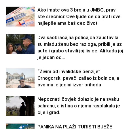
Ako imate ova 3 broja u JMBG, pravi
ste srećnici: Ove ljude će da prati sve
najlepše ama baš ceo život
Dva saobraćajna policajca zaustavila
su mladu ženu bez razloga, pribili je uz
auto i grubo stavili joj lisice. Ali kada joj
je jedan od...
“Živim od invalidske penzije”
Crnogorski pevač izašao iz bolnice, a
ovo mu je jedini izvor prihoda
Nepoznati čovjek dolazio je na svaku
sahranu, a istina o njemu rasplakala je
cijeli grad.
PANIKA NA PLAŽI TURISTI BJEŽE