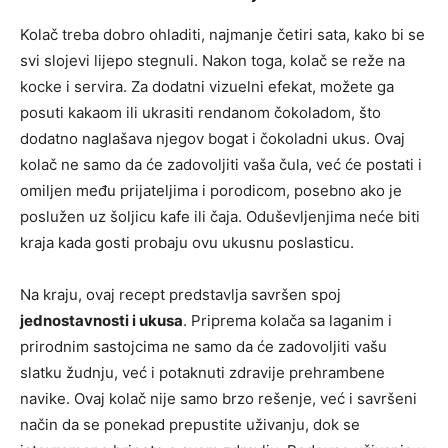
Kolač treba dobro ohladiti, najmanje četiri sata, kako bi se
svi slojevi lijepo stegnuli. Nakon toga, kolač se reže na
kocke i servira. Za dodatni vizuelni efekat, možete ga
posuti kakaom ili ukrasiti rendanom čokoladom, što
dodatno naglašava njegov bogat i čokoladni ukus. Ovaj
kolač ne samo da će zadovoljiti vaša čula, već će postati i
omiljen među prijateljima i porodicom, posebno ako je
poslužen uz šoljicu kafe ili čaja. Oduševljenjima neće biti
kraja kada gosti probaju ovu ukusnu poslasticu.
Na kraju, ovaj recept predstavlja savršen spoj
jednostavnosti i ukusa
. Priprema kolača sa laganim i
prirodnim sastojcima ne samo da će zadovoljiti vašu
slatku žudnju, već i potaknuti zdravije prehrambene
navike. Ovaj kolač nije samo brzo rešenje, već i savršeni
način da se ponekad prepustite uživanju, dok se