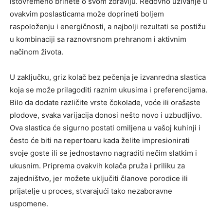
istovremeno brinete o svom zdravlju. Redovno uživanje u
ovakvim poslasticama može doprineti boljem
raspoloženju i energičnosti, a najbolji rezultati se postižu
u kombinaciji sa raznovrsnom prehranom i aktivnim
načinom života.
U zaključku, griz kolač bez pečenja je izvanredna slastica
koja se može prilagoditi raznim ukusima i preferencijama.
Bilo da dodate različite vrste čokolade, voće ili orašaste
plodove, svaka varijacija donosi nešto novo i uzbudljivo.
Ova slastica će sigurno postati omiljena u vašoj kuhinji i
često će biti na repertoaru kada želite impresionirati
svoje goste ili se jednostavno nagraditi nečim slatkim i
ukusnim. Priprema ovakvih kolača pruža i priliku za
zajedništvo, jer možete uključiti članove porodice ili
prijatelje u proces, stvarajući tako nezaboravne
uspomene.