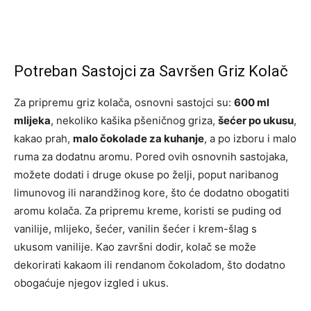
Potreban Sastojci za Savršen Griz Kolač
Za pripremu griz kolača, osnovni sastojci su:
600 ml
mlijeka
, nekoliko kašika pšeničnog griza,
šećer po ukusu
,
kakao prah,
malo čokolade za kuhanje
, a po izboru i malo
ruma za dodatnu aromu. Pored ovih osnovnih sastojaka,
možete dodati i druge okuse po želji, poput naribanog
limunovog ili narandžinog kore, što će dodatno obogatiti
aromu kolača. Za pripremu kreme, koristi se puding od
vanilije, mlijeko, šećer, vanilin šećer i krem-šlag s
ukusom vanilije. Kao završni dodir, kolač se može
dekorirati kakaom ili rendanom čokoladom, što dodatno
obogaćuje njegov izgled i ukus.