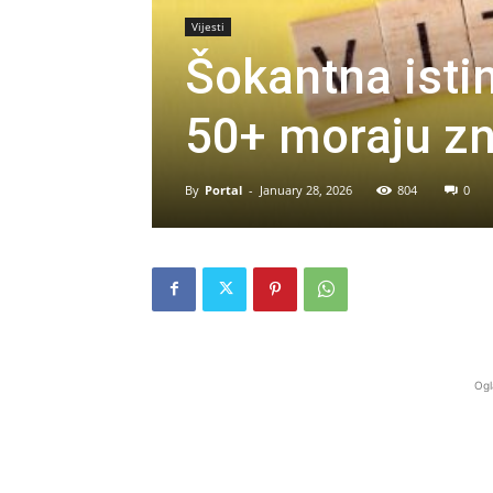
Vijesti
Šokantna isti
50+ moraju zn
By
Portal
-
January 28, 2026
804
0
Ogl