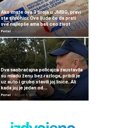
Ako imate ova 3 broja u JMBG, pravi
ste srećnici: Ove ljude će da prati
sve najlepše ama baš ceo život
Portal
-
August 8, 2026
Dva saobraćajna policajca zaustavila
su mladu ženu bez razloga, pribili je
uz auto i grubo stavili joj lisice. Ali
kada joj je jedan od...
Portal
-
August 8, 2026
izdvojeno