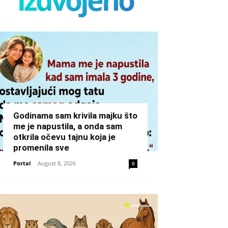
Godinama sam krivila majku što
me je napustila, a onda sam
otkrila očevu tajnu koja je
promenila sve
Portal
-
August 8, 2026
0