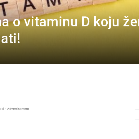
na o vitaminu D koju ž
ati!
asi - Advertisement