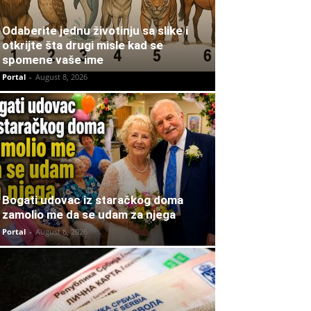
Odaberite jednu životinju sa slike i
otkrijte šta drugi misle kad se
spomene vaše ime
Portal
-
August 8, 2026
Bogati udovac iz staračkog doma
zamolio me da se udam za njega
Portal
-
August 8, 2026