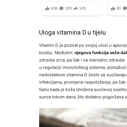
Uloga vitamina D u tijelu
Vitamin D je poznat po svojoj ulozi u apsorpc
kostiju. Međutim,
njegova funkcija seže da
zdravlje srca, pa čak i na mentalno zdravlje
u regulaciji imunološkog sistema, pomažući t
nedostatkom vitamina D često se suočavaju
infekcijama, promjene raspoloženja, pa čak i
tijelu kada je koža izložena sunčevoj svjetlos
sunca tokom dana, što dodatno pogoršava si