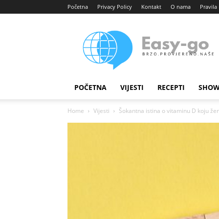
Početna
Privacy Policy
Kontakt
O nama
Pravila 
Easy
portal
POČETNA
VIJESTI
RECEPTI
SHOW
Home
Vijesti
Šokantna istina o vitaminu D koju že