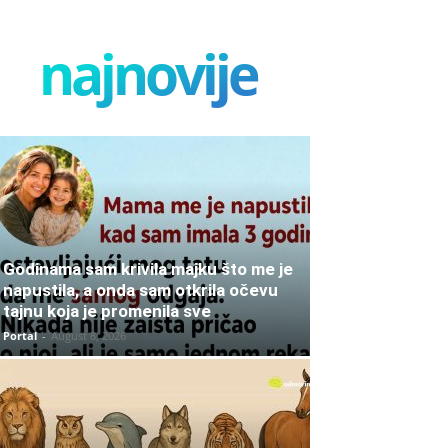
najnovije
Godinama sam krivila majku što me je
napustila, a onda sam otkrila očevu
tajnu koja je promenila sve
Portal
-
August 8, 2026