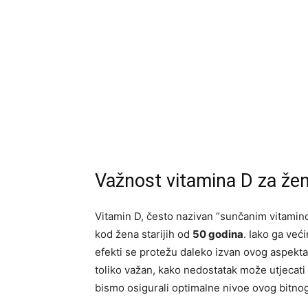
Važnost vitamina D za žen
Vitamin D, često nazivan “sunčanim vitamino
kod žena starijih od
50 godina
. Iako ga već
efekti se protežu daleko izvan ovog aspekta
toliko važan, kako nedostatak može utjecati
bismo osigurali optimalne nivoe ovog bitnog