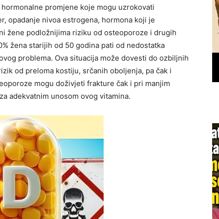
e hormonalne promjene koje mogu uzrokovati
r, opadanje nivoa estrogena, hormona koji je
ini žene podložnijima riziku od osteoporoze i drugih
0% žena starijih od 50 godina pati od nedostatka
 ovog problema. Ova situacija može dovesti do ozbiljnih
izik od preloma kostiju, srčanih oboljenja, pa čak i
teoporoze mogu doživjeti frakture čak i pri manjim
 za adekvatnim unosom ovog vitamina.