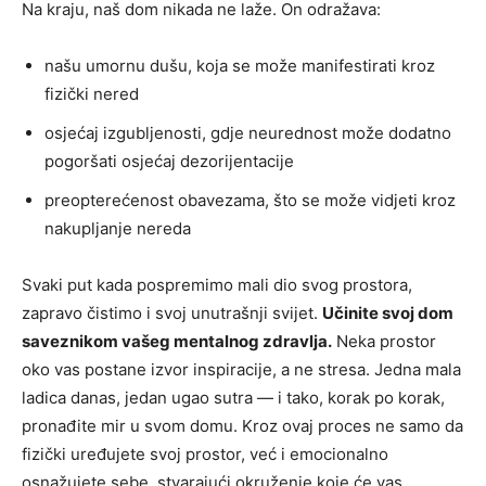
Na kraju, naš dom nikada ne laže. On odražava:
našu umornu dušu, koja se može manifestirati kroz
fizički nered
osjećaj izgubljenosti, gdje neurednost može dodatno
pogoršati osjećaj dezorijentacije
preopterećenost obavezama, što se može vidjeti kroz
nakupljanje nereda
Svaki put kada pospremimo mali dio svog prostora,
zapravo čistimo i svoj unutrašnji svijet.
Učinite svoj dom
saveznikom vašeg mentalnog zdravlja.
Neka prostor
oko vas postane izvor inspiracije, a ne stresa. Jedna mala
ladica danas, jedan ugao sutra — i tako, korak po korak,
pronađite mir u svom domu. Kroz ovaj proces ne samo da
fizički uređujete svoj prostor, već i emocionalno
osnažujete sebe, stvarajući okruženje koje će vas