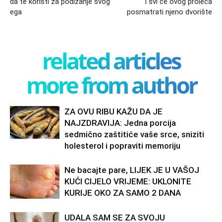
da te koristi za podizanje svog
i svi će ovog proleća
ega
posmatrati njeno dvorište
related articles
more from author
ZA OVU RIBU KAŽU DA JE
NAJZDRAVIJA: Jedna porcija
sedmično zaštitiće vaše srce, sniziti
holesterol i popraviti memoriju
Ne bacajte pare, LIJEK JE U VAŠOJ
KUĆI CIJELO VRIJEME: UKLONITE
KURIJE OKO ZA SAMO 2 DANA
UDALA SAM SE ZA SVOJU