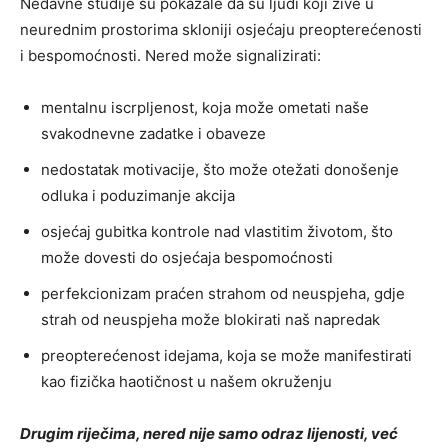
Nedavne studije su pokazale da su ljudi koji žive u
neurednim prostorima skloniji osjećaju preopterećenosti
i bespomoćnosti. Nered može signalizirati:
mentalnu iscrpljenost, koja može ometati naše
svakodnevne zadatke i obaveze
nedostatak motivacije, što može otežati donošenje
odluka i poduzimanje akcija
osjećaj gubitka kontrole nad vlastitim životom, što
može dovesti do osjećaja bespomoćnosti
perfekcionizam praćen strahom od neuspjeha, gdje
strah od neuspjeha može blokirati naš napredak
preopterećenost idejama, koja se može manifestirati
kao fizička haotičnost u našem okruženju
Drugim riječima, nered nije samo odraz lijenosti, već