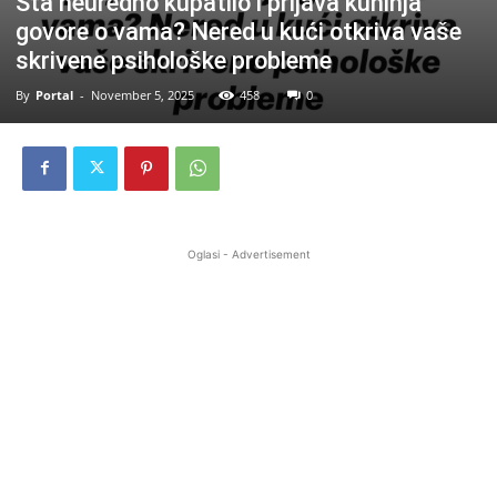
Šta neuredno kupatilo i prljava kuhinja
govore o vama? Nered u kući otkriva vaše
skrivene psihološke probleme
By
Portal
-
November 5, 2025
458
0
Oglasi - Advertisement