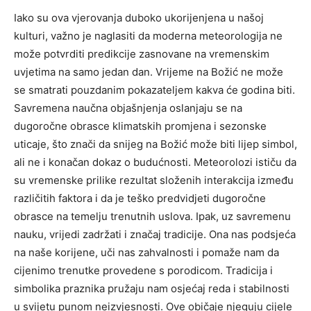
Iako su ova vjerovanja duboko ukorijenjena u našoj
kulturi, važno je naglasiti da moderna meteorologija ne
može potvrditi predikcije zasnovane na vremenskim
uvjetima na samo jedan dan. Vrijeme na Božić ne može
se smatrati pouzdanim pokazateljem kakva će godina biti.
Savremena naučna objašnjenja oslanjaju se na
dugoročne obrasce klimatskih promjena i sezonske
uticaje, što znači da snijeg na Božić može biti lijep simbol,
ali ne i konačan dokaz o budućnosti.
Meteorolozi ističu da
su vremenske prilike rezultat složenih interakcija između
različitih faktora i da je teško predvidjeti dugoročne
obrasce na temelju trenutnih uslova.
Ipak, uz savremenu
nauku, vrijedi zadržati i značaj tradicije. Ona nas podsjeća
na naše korijene, uči nas zahvalnosti i pomaže nam da
cijenimo trenutke provedene s porodicom. Tradicija i
simbolika praznika pružaju nam osjećaj reda i stabilnosti
u svijetu punom neizvjesnosti.
Ove običaje njeguju cijele