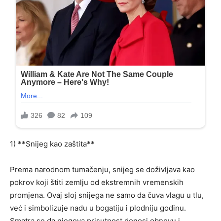
1) **Snijeg kao zaštita**
Prema narodnom tumačenju, snijeg se doživljava kao
pokrov koji štiti zemlju od ekstremnih vremenskih
promjena. Ovaj sloj snijega ne samo da čuva vlagu u tlu,
već i simbolizuje nadu u bogatiju i plodniju godinu.
Smatra se da njegova prisutnost donosi obnovu i