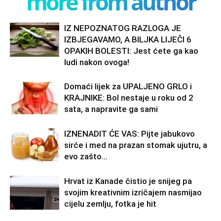
more from author
IZ NEPOZNATOG RAZLOGA JE
IZBJEGAVAMO, A BILJKA LIJEČI 6
OPAKIH BOLESTI: Jest ćete ga kao
ludi nakon ovoga!
Domaći lijek za UPALJENO GRLO i
KRAJNIKE: Bol nestaje u roku od 2
sata, a napravite ga sami
IZNENADIT ĆE VAS: Pijte jabukovo
sirće i med na prazan stomak ujutru, a
evo zašto…
Hrvat iz Kanade čistio je snijeg pa
svojim kreativnim izričajem nasmijao
cijelu zemlju, fotka je hit