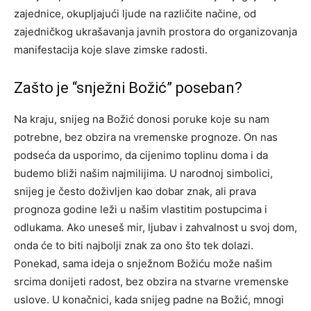
zajednice, okupljajući ljude na različite načine, od
zajedničkog ukrašavanja javnih prostora do organizovanja
manifestacija koje slave zimske radosti.
Zašto je “snježni Božić” poseban?
Na kraju, snijeg na Božić donosi poruke koje su nam
potrebne, bez obzira na vremenske prognoze. On nas
podseća da usporimo, da cijenimo toplinu doma i da
budemo bliži našim najmilijima.
U narodnoj simbolici,
snijeg je često doživljen kao dobar znak, ali prava
prognoza godine leži u našim vlastitim postupcima i
odlukama. Ako uneseš mir, ljubav i zahvalnost u svoj dom,
onda će to biti najbolji znak za ono što tek dolazi.
Ponekad, sama ideja o snježnom Božiću može našim
srcima donijeti radost, bez obzira na stvarne vremenske
uslove.
U konačnici, kada snijeg padne na Božić, mnogi