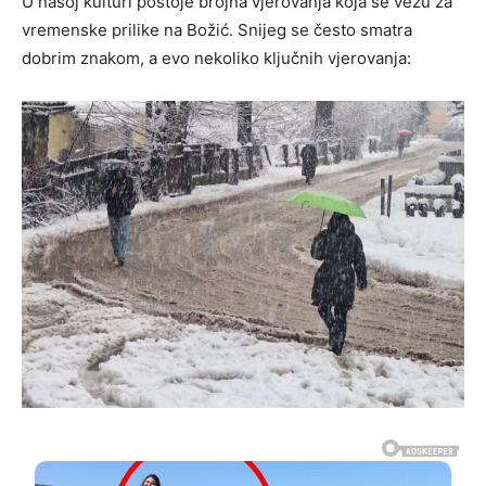
U našoj kulturi postoje brojna vjerovanja koja se vežu za
vremenske prilike na Božić. Snijeg se često smatra
dobrim znakom, a evo nekoliko ključnih vjerovanja: