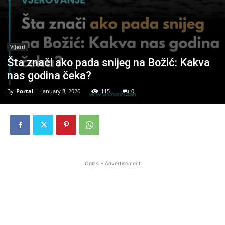
Vijesti
Šta znači ako pada snijeg na Božić: Kakva
nas godina čeka?
By
Portal
-
January 8, 2026
115
0
Oglasi - Advertisement