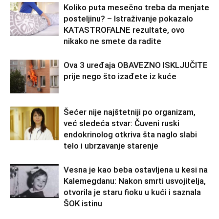
Koliko puta mesečno treba da menjate
posteljinu? – Istraživanje pokazalo
KATASTROFALNE rezultate, ovo
nikako ne smete da radite
Ova 3 uređaja OBAVEZNO ISKLJUČITE
prije nego što izađete iz kuće
Šećer nije najštetniji po organizam,
već sledeća stvar: Čuveni ruski
endokrinolog otkriva šta naglo slabi
telo i ubrzavanje starenje
Vesna je kao beba ostavljena u kesi na
Kalemegdanu: Nakon smrti usvojitelja,
otvorila je staru fioku u kući i saznala
ŠOK istinu