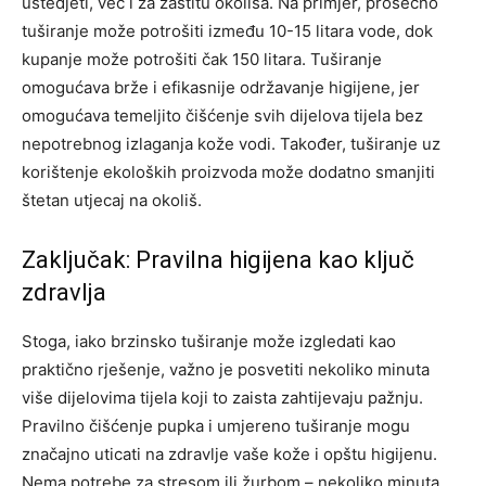
uštedjeti, već i za zaštitu okoliša. Na primjer, prosečno
tuširanje može potrošiti između 10-15 litara vode, dok
kupanje može potrošiti čak 150 litara.
Tuširanje
omogućava brže i efikasnije održavanje higijene, jer
omogućava temeljito čišćenje svih dijelova tijela bez
nepotrebnog izlaganja kože vodi. Također, tuširanje uz
korištenje ekoloških proizvoda može dodatno smanjiti
štetan utjecaj na okoliš.
Zaključak: Pravilna higijena kao ključ
zdravlja
Stoga, iako brzinsko tuširanje može izgledati kao
praktično rješenje, važno je posvetiti nekoliko minuta
više dijelovima tijela koji to zaista zahtijevaju pažnju.
Pravilno čišćenje pupka i umjereno tuširanje mogu
značajno uticati na zdravlje vaše kože i opštu higijenu.
Nema potrebe za stresom ili žurbom – nekoliko minuta