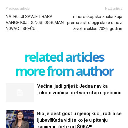
Previous article
Next article
NAJB0LJl SAVJET BABA
Tri horoskopska znaka koja
VANGE K0JI D0N0SI 0GR0MAN
prema astrologiji ulaze u novi
N0VAC I SREĆU …
životni ciklus 2026. godine
related articles
more from author
Većina ljudi griješi: Jedna navika
tokom vrućina pretvara stan u pećnicu
Bio je čest gost u njenoj kući, rodila se
ljubav!!Kada vidite ko je u pitanju
zanijemit ćete od Š0KA!!!