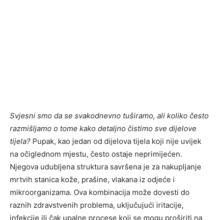
Svjesni smo da se svakodnevno tuširamo, ali koliko često
razmišljamo o tome kako detaljno čistimo sve dijelove
tijela?
Pupak, kao jedan od dijelova tijela koji nije uvijek
na očiglednom mjestu, često ostaje neprimijećen.
Njegova udubljena struktura savršena je za nakupljanje
mrtvih stanica kože, prašine, vlakana iz odjeće i
mikroorganizama. Ova kombinacija može dovesti do
raznih zdravstvenih problema, uključujući iritacije,
infekcije ili čak upalne procese koji se mogu proširiti na