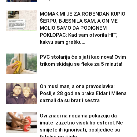
MOMAK MI JE ZA ROĐENDAN KUPIO
ŠERPU, BJESNILA SAM, A ON ME
MOLIO SAMO DA PODIGNEM
POKLOPAC: Kad sam otvorila HIT,
kakvu sam grešku...
PVC stolarija će sijati kao nova! Ovim
trikom skidaju se fleke za 5 minuta!
On musliman, a ona pravoslavka:
Poslije 28 godina braka Eldar i Milena
saznali da su brat i sestra
Ovi znaci na nogama pokazuju da
imate izuzetno visok holesterol: Ne
smijete ih ignorisati, posljedice su
fatalne po tijelo