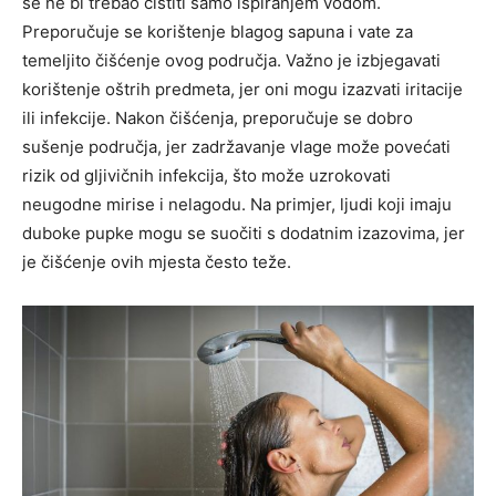
se ne bi trebao čistiti samo ispiranjem vodom.
Preporučuje se korištenje blagog sapuna i vate za
temeljito čišćenje ovog područja. Važno je izbjegavati
korištenje oštrih predmeta, jer oni mogu izazvati iritacije
ili infekcije.
Nakon čišćenja, preporučuje se dobro
sušenje područja, jer zadržavanje vlage može povećati
rizik od gljivičnih infekcija, što može uzrokovati
neugodne mirise i nelagodu. Na primjer, ljudi koji imaju
duboke pupke mogu se suočiti s dodatnim izazovima, jer
je čišćenje ovih mjesta često teže.