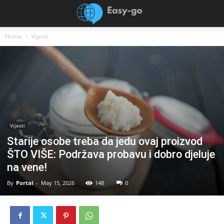
Home
Vijesti
Vijesti
Starije osobe treba da jedu ovaj proizvod
ŠTO VIŠE: Podržava probavu i dobro djeluje
na vene!
By
Portal
-
May 15, 2026
148
0