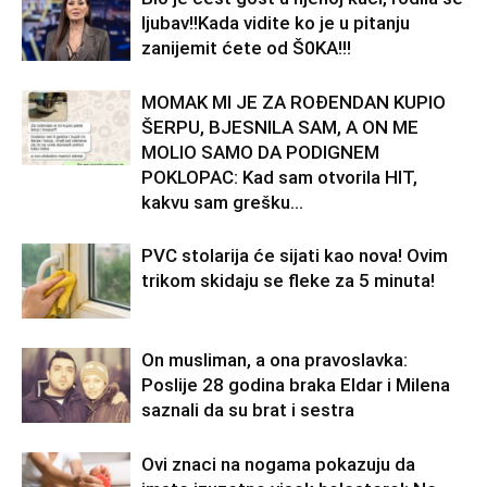
ljubav!!Kada vidite ko je u pitanju
zanijemit ćete od Š0KA!!!
MOMAK MI JE ZA ROĐENDAN KUPIO
ŠERPU, BJESNILA SAM, A ON ME
MOLIO SAMO DA PODIGNEM
POKLOPAC: Kad sam otvorila HIT,
kakvu sam grešku...
PVC stolarija će sijati kao nova! Ovim
trikom skidaju se fleke za 5 minuta!
On musliman, a ona pravoslavka:
Poslije 28 godina braka Eldar i Milena
saznali da su brat i sestra
Ovi znaci na nogama pokazuju da