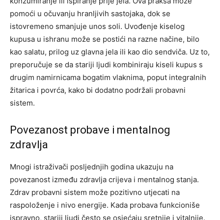
konzumiranje ili ispiranje prije jela. Ova praksa može
pomoći u očuvanju hranljivih sastojaka, dok se
istovremeno smanjuje unos soli.
Uvođenje kiselog
kupusa u ishranu može se postići na razne načine, bilo
kao salatu, prilog uz glavna jela ili kao dio sendviča. Uz to,
preporučuje se da stariji ljudi kombiniraju kiseli kupus s
drugim namirnicama bogatim vlaknima, poput integralnih
žitarica i povrća, kako bi dodatno podržali probavni
sistem.
Povezanost probave i mentalnog
zdravlja
Mnogi istraživači posljednjih godina ukazuju na
povezanost između zdravlja crijeva i mentalnog stanja.
Zdrav probavni sistem može pozitivno utjecati na
raspoloženje i nivo energije. Kada probava funkcioniše
ispravno, stariji ljudi često se osjećaju sretnije i vitalnije.