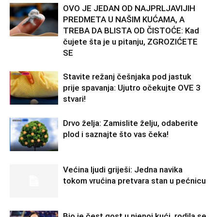
OVO JE JEDAN OD NAJPRLJAVIJIH
PREDMETA U NAŠIM KUĆAMA, A
TREBA DA BLISTA OD ČISTOĆE: Kad
čujete šta je u pitanju, ZGROZIĆETE
SE
Stavite režanj češnjaka pod jastuk
prije spavanja: Ujutro očekujte OVE 3
stvari!
Drvo želja: Zamislite želju, odaberite
plod i saznajte što vas čeka!
Većina ljudi griješi: Jedna navika
tokom vrućina pretvara stan u pećnicu
Bio je čest gost u njenoj kući, rodila se