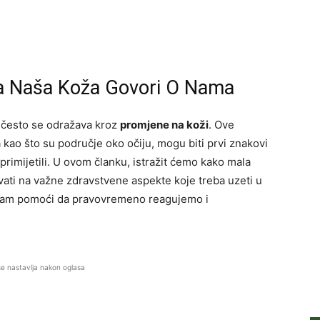
ta Naša Koža Govori O Nama
a često se odražava kroz
promjene na koži
. Ove
 kao što su područje oko očiju, mogu biti prvi znakovi
imijetili. U ovom članku, istražit ćemo kako mala
vati na važne zdravstvene aspekte koje treba uzeti u
nam pomoći da pravovremeno reagujemo i
se nastavlja nakon oglasa