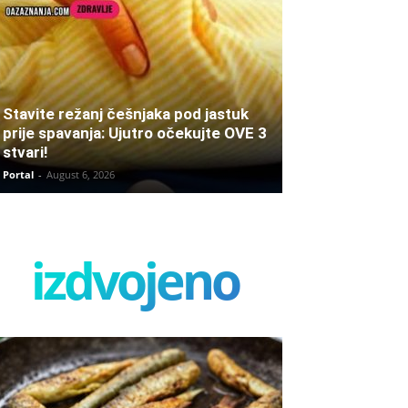
Stavite režanj češnjaka pod jastuk
prije spavanja: Ujutro očekujte OVE 3
stvari!
Portal
-
August 6, 2026
izdvojeno