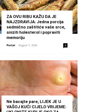
ZA OVU RIBU KAŽU DA JE
NAJZDRAVIJA: Jedna porcija
sedmično zaštitiće vaše srce,
sniziti holesterol i popraviti
memoriju
Portal
-
August 7, 2026
0
Ne bacajte pare, LIJEK JE U
VAŠOJ KUĆI CIJELO VRIJEME: