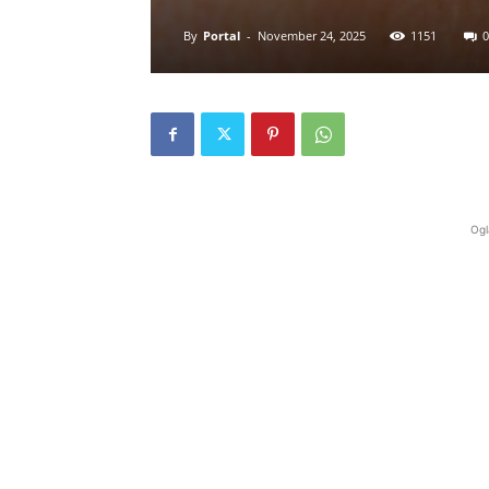
By
Portal
-
November 24, 2025
1151
0
Ogl