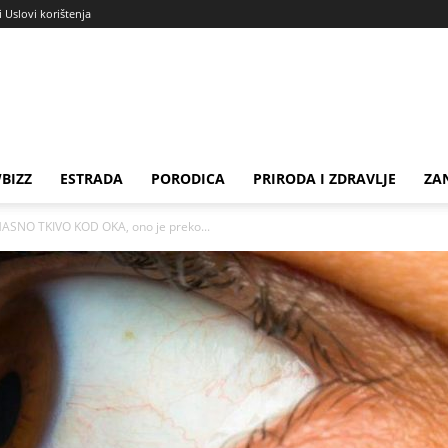
i Uslovi korištenja
BIZZ
ESTRADA
PORODICA
PRIRODA I ZDRAVLJE
ZA
NO TKIVO KOD OKA, ono je preko...