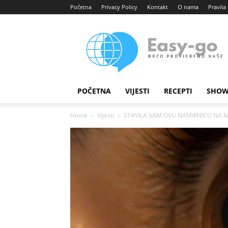
Početna
Privacy Policy
Kontakt
O nama
Pravila 
Easy
portal
POČETNA
VIJESTI
RECEPTI
SHOW
Home
Vijesti
STAVILA SAM OVU NAMIRNICU NA MAS