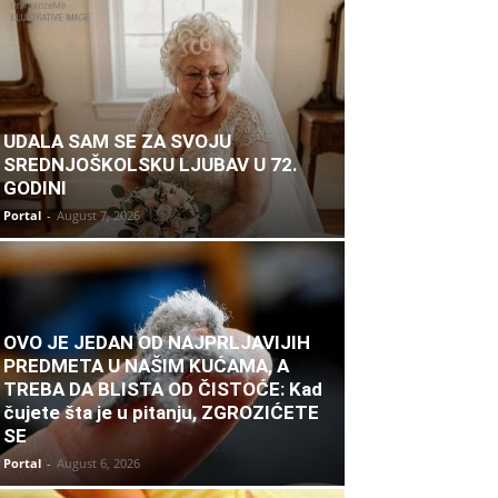
UDALA SAM SE ZA SVOJU
SREDNJOŠKOLSKU LJUBAV U 72.
GODINI
Portal
-
August 7, 2026
OVO JE JEDAN OD NAJPRLJAVIJIH
PREDMETA U NAŠIM KUĆAMA, A
TREBA DA BLISTA OD ČISTOĆE: Kad
čujete šta je u pitanju, ZGROZIĆETE
SE
Portal
-
August 6, 2026