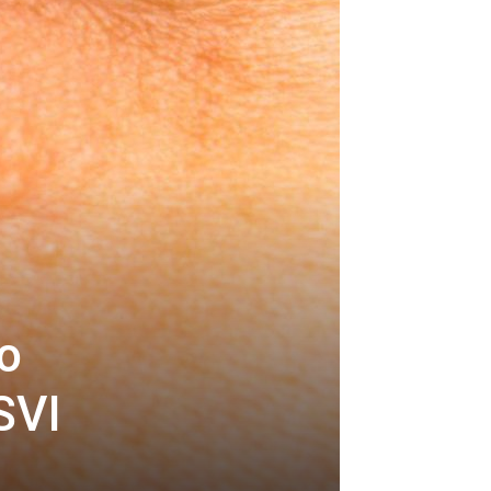
o
SVI