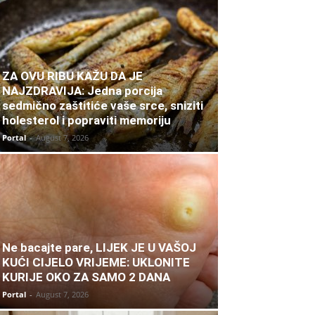
ZA OVU RIBU KAŽU DA JE
NAJZDRAVIJA: Jedna porcija
sedmično zaštitiće vaše srce, sniziti
holesterol i popraviti memoriju
Portal
-
August 7, 2026
Ne bacajte pare, LIJEK JE U VAŠOJ
KUĆI CIJELO VRIJEME: UKLONITE
KURIJE OKO ZA SAMO 2 DANA
Portal
-
August 7, 2026