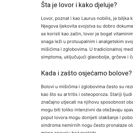
Šta je lovor i kako djeluje?
Lovor, poznat i kao Laurus nobilis, je biljka 
Njegova ljekovita svojstva su dobro dokumen
se koristi kao začin, lovor je bogat vitamini
snaga leži u protuupalnim i analgetskim svo
mišićima i zglobovima. U tradicionalnoj medic
simptoma, uključujući glavobolje, grčeve i
Kada i zašto osjećamo bolove?
Bolovi u mišićima i zglobovima često su rezu
kao što su artritis i osteoporoza. Stariji l
značajno utjecati na njihovu sposobnost oba
mogu biti toliko intenzivni da otežavaju spa
poput lovora mogu donijeti olakšanje i pobol
sindroma nemirnih nogu često pronalaze ol
mirno spavaju bez prekida.