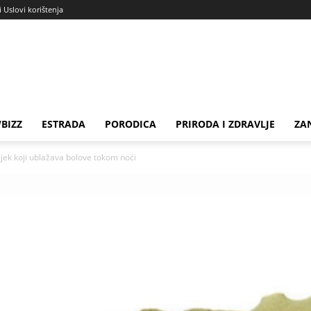
i Uslovi korištenja
BIZZ
ESTRADA
PORODICA
PRIRODA I ZDRAVLJE
ZA
 lijek koji ublažava bolove tokom noći