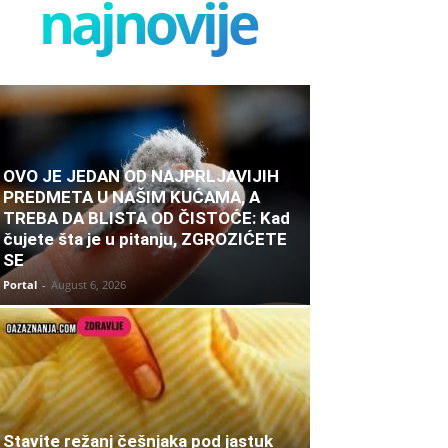
najnovije
OVO JE JEDAN OD NAJPRLJAVIJIH
PREDMETA U NAŠIM KUĆAMA, A
TREBA DA BLISTA OD ČISTOĆE: Kad
čujete šta je u pitanju, ZGROZIĆETE
SE
Portal
-
August 6, 2026
Stavite režanj češnjaka pod jastuk