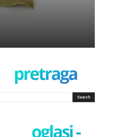
i
pretraga
oglasi -