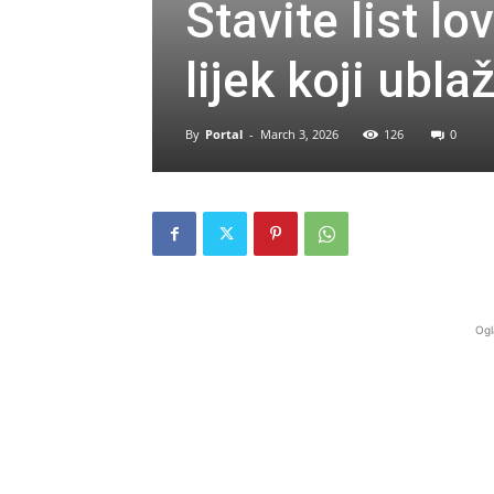
Stavite list lo
lijek koji ubl
By
Portal
-
March 3, 2026
126
0
Ogl