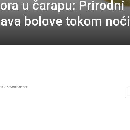
vora u čarapu: Prirodni
ažava bolove tokom noć
asi - Advertisement