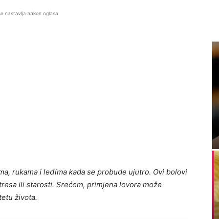
se nastavlja nakon oglasa
ma, rukama i leđima kada se probude ujutro. Ovi bolovi
stresa ili starosti. Srećom, primjena lovora može
tetu života.