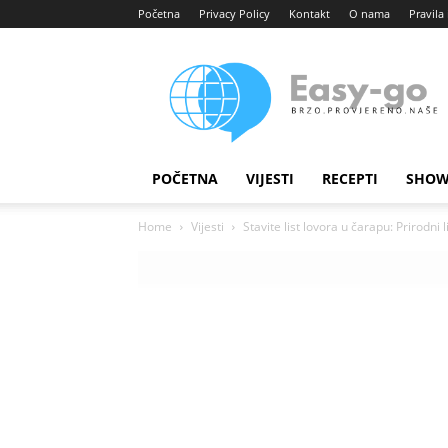
Početna
Privacy Policy
Kontakt
O nama
Pravila 
Easy
portal
POČETNA
VIJESTI
RECEPTI
SHOW
Home
Vijesti
Stavite list lovora u čarapu: Prirodni