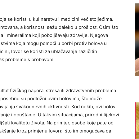
koja se koristi u kulinarstvu i medicini već stoljećima.
tovana, a korisnosti sežu daleko u prošlost. Osim što
ma i mineralima koji poboljšavaju zdravlje. Njegova
jstvima koja mogu pomoći u borbi protiv bolova u
ini, lovor se koristi za ublažavanje različitih
 čak probleme s probavom.
ltat fizičkog napora, stresa ili zdravstvenih problema
judi posebno su podložni ovim bolovima, što može
vljanja svakodnevnih aktivnosti. Kod nekih, ovi bolovi
vanje i opuštanje.
U takvim situacijama, prirodni lijekovi
jšati kvalitetu života. Na primjer, osobe koje pate od
akšanje kroz primjenu lovora, što im omogućava da