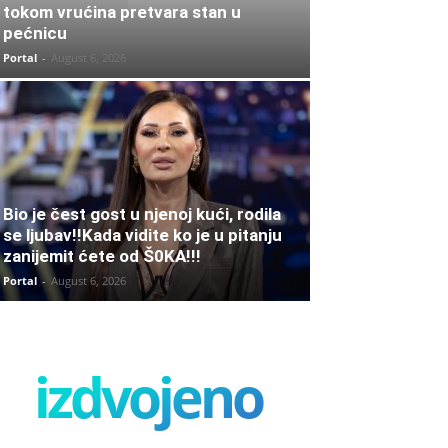
tokom vrućina pretvara stan u
pećnicu
Portal
-
August 6, 2026
Bio je čest gost u njenoj kući, rodila
se ljubav!!Kada vidite ko je u pitanju
zanijemit ćete od Š0KA!!!
Portal
-
August 6, 2026
izdvojeno