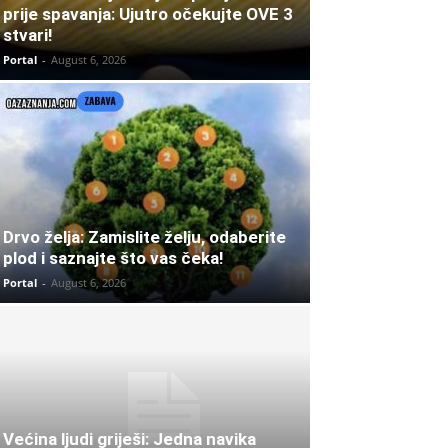
prije spavanja: Ujutro očekujte OVE 3
stvari!
Portal
-
August 6, 2026
Drvo želja: Zamislite želju, odaberite
plod i saznajte što vas čeka!
Portal
-
August 6, 2026
Većina ljudi griješi: Jedna navika