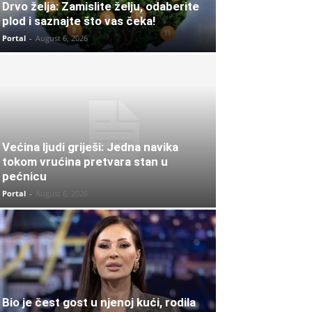
Drvo želja: Zamislite želju, odaberite
plod i saznajte što vas čeka!
Portal
-
August 6, 2026
Većina ljudi griješi: Jedna navika
tokom vrućina pretvara stan u
pećnicu
Portal
-
August 6, 2026
Bio je čest gost u njenoj kući, rodila