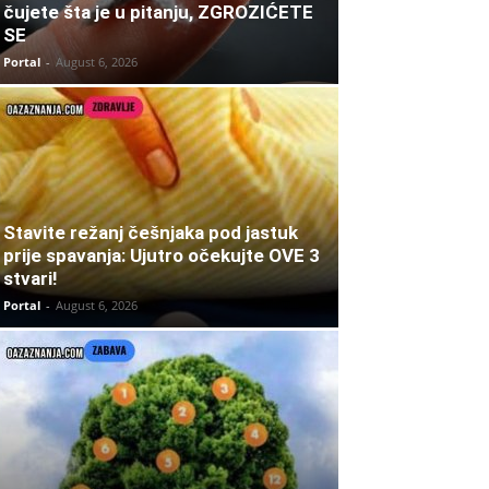
čujete šta je u pitanju, ZGROZIĆETE
SE
Portal
-
August 6, 2026
Stavite režanj češnjaka pod jastuk
prije spavanja: Ujutro očekujte OVE 3
stvari!
Portal
-
August 6, 2026