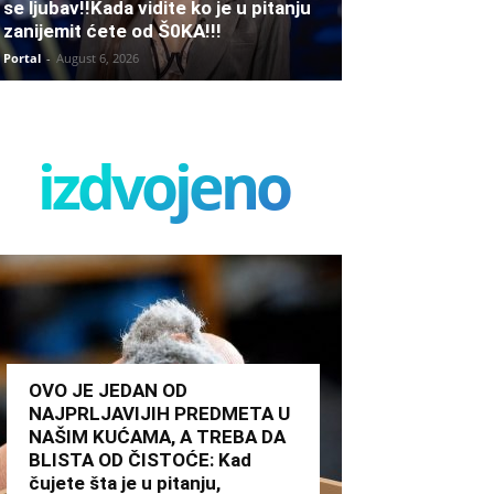
se ljubav!!Kada vidite ko je u pitanju
zanijemit ćete od Š0KA!!!
Portal
-
August 6, 2026
izdvojeno
OVO JE JEDAN OD
NAJPRLJAVIJIH PREDMETA U
NAŠIM KUĆAMA, A TREBA DA
BLISTA OD ČISTOĆE: Kad
čujete šta je u pitanju,