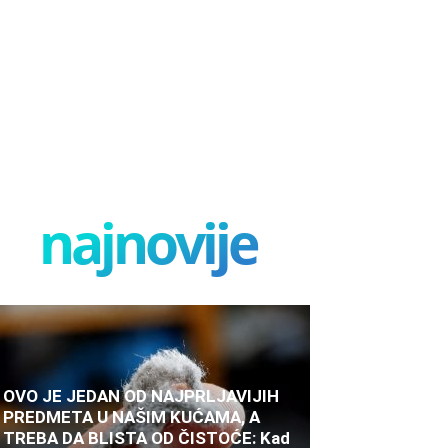
najnovije
OVO JE JEDAN OD NAJPRLJAVIJIH
PREDMETA U NAŠIM KUĆAMA, A
TREBA DA BLISTA OD ČISTOĆE: Kad