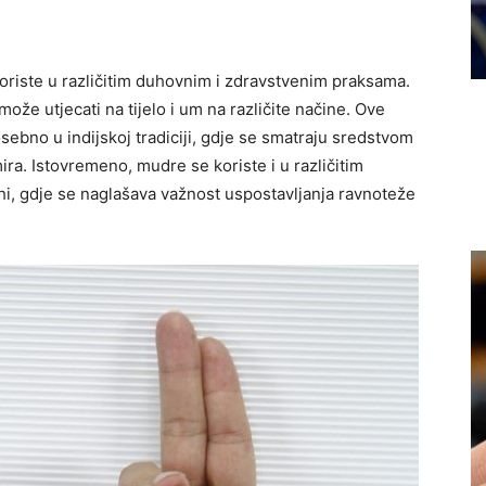
 koriste u različitim duhovnim i zdravstvenim praksama.
že utjecati na tijelo i um na različite načine. Ove
ebno u indijskoj tradiciji, gdje se smatraju sredstvom
ra. Istovremeno, mudre se koriste i u različitim
 chi, gdje se naglašava važnost uspostavljanja ravnoteže