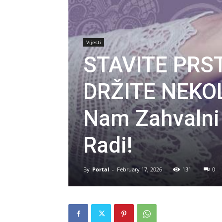
Vijesti
STAVITE PRST
DRŽITE NEKOL
Nam Zahvalni
Radi!
By
Portal
-
February 17, 2026
131
0