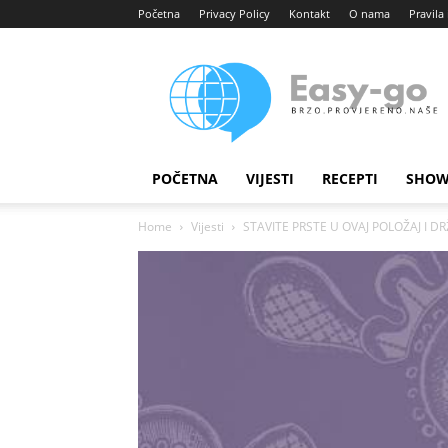
Početna
Privacy Policy
Kontakt
O nama
Pravila 
Easy
portal
POČETNA
VIJESTI
RECEPTI
SHOW
Home
Vijesti
STAVITE PRSTE U OVAJ POLOŽAJ I DR