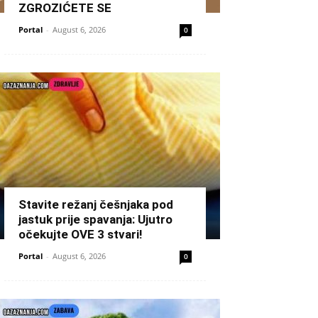
ZGROZIĆETE SE
Portal
-
August 6, 2026
0
Stavite režanj češnjaka pod
jastuk prije spavanja: Ujutro
očekujte OVE 3 stvari!
Portal
-
August 6, 2026
0