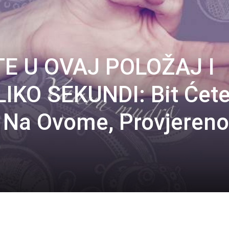
E U OVAJ POLOŽAJ I
IKO SEKUNDI: Bit Ćet
 Na Ovome, Provjereno