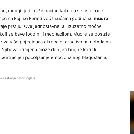
ne, mnogi ljudi traže načine kako da se oslobode
načina koji se koristi već tisućama godina su
mudre
,
žaje prstiju. Ove jednostavne, ali izuzetno moćne
oji se bave jogom ili meditacijom. Mudre su postale
e sve više pojedinaca okreće alternativnim metodama
. Njihova primjena može donijeti brojne koristi,
centracije i poboljšanje emocionalnog blagostanja.
se nastavlja nakon oglasa