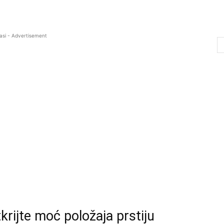
asi - Advertisement
rijte moć položaja prstiju