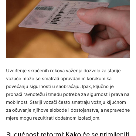
Uvođenje skraćenih rokova važenja dozvola za starije
vozače može se smatrati opravdanim korakom ka
povećanju sigurnosti u saobraćaju. Ipak, ključno je
pronaći ravnotežu između potreba za sigurnost i prava na
mobilnost. Stariji vozači često smatraju vožnju ključnom
za očuvanje njihove slobode i dostojanstva, a nepravedne
mjere mogu rezultirati dodatnom izolacijom.
Budućnost reformi: Kako će se primijeniti