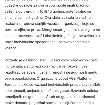
vozačke dozvole za ovu grupu mogle imati kraći rok
važenja od trenutnih 10 ili 15 godina, potencijalno se
smanjujući na 5 godina. Ova ideja izazvala je snažne
reakcije iz redova starijih vozača i organizacija koje se
bore za njihova prava. Mnogi smatraju da su ove mjere ne
samo nepravedne, već i diskriminirajuće, jer ne uzimaju u
obzir individualne sposobnosti i zdravstveno stanje
vozača.
Poznato je da mnogi stariji vozači voze odgovorno i bez
incidenata, a automatsko skraćivanje rokova može
rezultirati osjećajem uznemirenosti i nesigurnosti među
ovom populacijom. Organizacije poput AGE Platform
Europe istakle su važnost individualnih procjena vozačkih
sposobnosti, umjesto donošenja generalizovanih odluka
temeljenih na godinama. Strah od gubitka nezavisnosti
može dodatno pogoršati socijalnu isključenost starijih