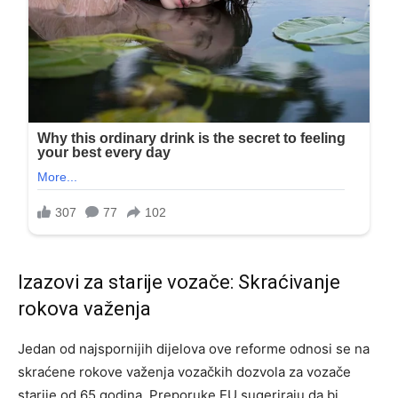
Izazovi za starije vozače: Skraćivanje
rokova važenja
Jedan od najspornijih dijelova ove reforme odnosi se na
skraćene rokove važenja vozačkih dozvola za vozače
starije od 65 godina. Preporuke EU sugeriraju da bi