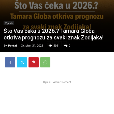
Vijesti
Što Vas čeka u 2026.? Tamara Globa
otkriva prognozu za svaki znak Zodijaka!
By
Portal
-
October 31, 2025
595
0
Oglasi - Advertisement