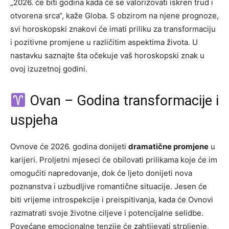
„2026. će biti godina kada će se valorizovati iskren trud i
otvorena srca“, kaže Globa. S obzirom na njene prognoze,
svi horoskopski znakovi će imati priliku za transformaciju
i pozitivne promjene u različitim aspektima života. U
nastavku saznajte šta očekuje vaš horoskopski znak u
ovoj izuzetnoj godini.
Ovan – Godina transformacije i
uspjeha
Ovnove će 2026. godina donijeti
dramatične promjene
u
karijeri. Proljetni mjeseci će obilovati prilikama koje će im
omogućiti napredovanje, dok će ljeto donijeti nova
poznanstva i uzbudljive romantične situacije. Jesen će
biti vrijeme introspekcije i preispitivanja, kada će Ovnovi
razmatrati svoje životne ciljeve i potencijalne selidbe.
Povećane emocionalne tenzije će zahtijevati strpljenje,