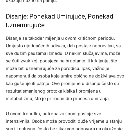
ukazuju nužno na patnju.
Disanje: Ponekad Umirujuće, Ponekad
Uznemirujuće
Disanje se također mijenja u ovom kritičnom periodu.
Umjesto ujednačenih udisaja, dah postaje nepravilan, sa
sve dužim pauzama između. U nekim slučajevima, može
se čuti zvuk koji podsjeća na hroptanje ili krkljanje, što
može biti uznemirujuće za porodicu. Ipak, važno je
napomenuti da osoba koja umire obično ne doživljava ovo
kao gušenje ili patnju. Ove promjene u disanju često su
rezultat smanjenog protoka kisika i promjena u
metabolizmu, što je prirodan dio procesa umiranja.
U ovom trenutku, potreba za snom postaje sve
intenzivnija. Osoba može provoditi duže vrijeme u stanju
sna ili polusna, često bez ikakvog odgovora na okruženje.