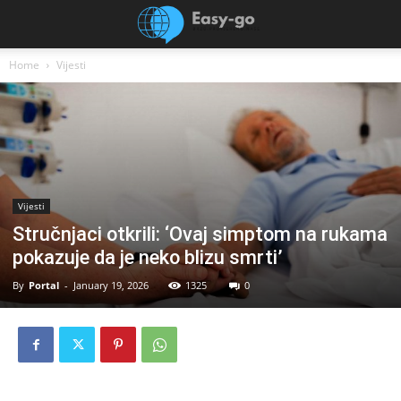
Home
Vijesti
Vijesti
Stručnjaci otkrili: ‘Ovaj simptom na rukama
pokazuje da je neko blizu smrti’
By
Portal
-
January 19, 2026
1325
0