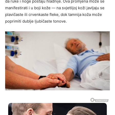
da ruke i noge postaju hladnije. Ova promjena može se
manifestirati i u boji kože — na svjetlijoj koži javljaju se
plavičaste ili crvenkaste fleke, dok tamnija koža može
poprimiti dublje ljubičaste tonove.