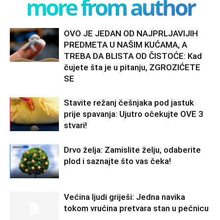
more from author
OVO JE JEDAN OD NAJPRLJAVIJIH
PREDMETA U NAŠIM KUĆAMA, A
TREBA DA BLISTA OD ČISTOĆE: Kad
čujete šta je u pitanju, ZGROZIĆETE
SE
Stavite režanj češnjaka pod jastuk
prije spavanja: Ujutro očekujte OVE 3
stvari!
Drvo želja: Zamislite želju, odaberite
plod i saznajte što vas čeka!
Većina ljudi griješi: Jedna navika
tokom vrućina pretvara stan u pećnicu