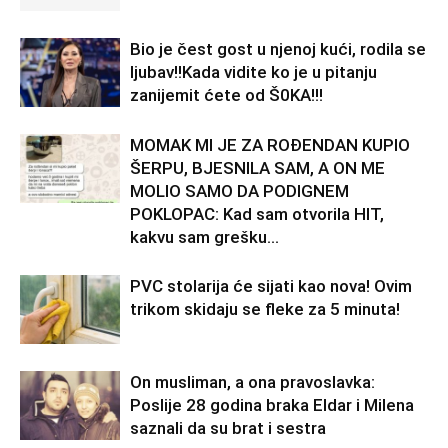
Bio je čest gost u njenoj kući, rodila se
ljubav!!Kada vidite ko je u pitanju
zanijemit ćete od Š0KA!!!
MOMAK MI JE ZA ROĐENDAN KUPIO
ŠERPU, BJESNILA SAM, A ON ME
MOLIO SAMO DA PODIGNEM
POKLOPAC: Kad sam otvorila HIT,
kakvu sam grešku...
PVC stolarija će sijati kao nova! Ovim
trikom skidaju se fleke za 5 minuta!
On musliman, a ona pravoslavka:
Poslije 28 godina braka Eldar i Milena
saznali da su brat i sestra