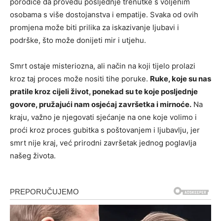
porodice da provedu posljednje trenutke s voljenim
osobama s više dostojanstva i empatije. Svaka od ovih
promjena može biti prilika za iskazivanje ljubavi i
podrške, što može donijeti mir i utjehu.
Smrt ostaje misteriozna, ali način na koji tijelo prolazi
kroz taj proces može nositi tihe poruke.
Ruke, koje su nas
pratile kroz cijeli život, ponekad su te koje posljednje
govore, pružajući nam osjećaj završetka i mirnoće.
Na
kraju, važno je njegovati sjećanje na one koje volimo i
proći kroz proces gubitka s poštovanjem i ljubavlju, jer
smrt nije kraj, već prirodni završetak jednog poglavlja
našeg života.