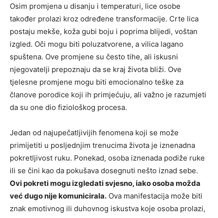
Osim promjena u disanju i temperaturi, lice osobe
također prolazi kroz određene transformacije. Crte lica
postaju mekše, koža gubi boju i poprima blijedi, voštan
izgled. Oči mogu biti poluzatvorene, a vilica lagano
spuštena. Ove promjene su često tihe, ali iskusni
njegovatelji prepoznaju da se kraj života bliži.
Ove
tjelesne promjene mogu biti emocionalno teške za
članove porodice koji ih primjećuju, ali važno je razumjeti
da su one dio fiziološkog procesa.
Jedan od najupečatljivijih fenomena koji se može
primijetiti u posljednjim trenucima života je iznenadna
pokretljivost ruku. Ponekad, osoba iznenada podiže ruke
ili se čini kao da pokušava dosegnuti nešto iznad sebe.
Ovi pokreti mogu izgledati svjesno, iako osoba možda
već dugo nije komunicirala.
Ova manifestacija može biti
znak emotivnog ili duhovnog iskustva koje osoba prolazi,