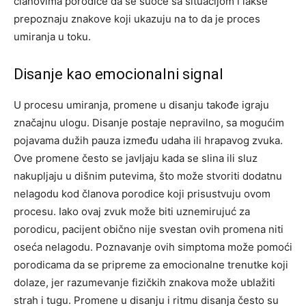
članovima porodice da se suoče sa situacijom i lakše
prepoznaju znakove koji ukazuju na to da je proces
umiranja u toku.
Disanje kao emocionalni signal
U procesu umiranja, promene u disanju takođe igraju
značajnu ulogu. Disanje postaje nepravilno, sa mogućim
pojavama dužih pauza između udaha ili hrapavog zvuka.
Ove promene često se javljaju kada se slina ili sluz
nakupljaju u dišnim putevima, što može stvoriti dodatnu
nelagodu kod članova porodice koji prisustvuju ovom
procesu. Iako ovaj zvuk može biti uznemirujuć za
porodicu, pacijent obično nije svestan ovih promena niti
oseća nelagodu. Poznavanje ovih simptoma može pomoći
porodicama da se pripreme za emocionalne trenutke koji
dolaze, jer razumevanje fizičkih znakova može ublažiti
strah i tugu. Promene u disanju i ritmu disanja često su