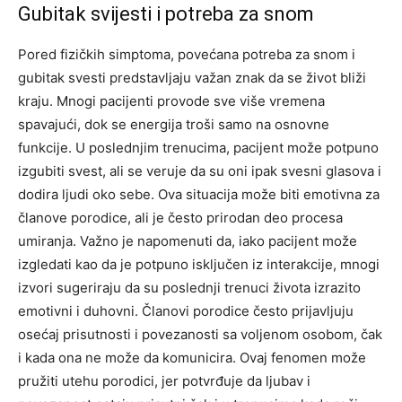
Gubitak svijesti i potreba za snom
Pored fizičkih simptoma, povećana potreba za snom i
gubitak svesti predstavljaju važan znak da se život bliži
kraju. Mnogi pacijenti provode sve više vremena
spavajući, dok se energija troši samo na osnovne
funkcije.
U poslednjim trenucima, pacijent može potpuno
izgubiti svest, ali se veruje da su oni ipak svesni glasova i
dodira ljudi oko sebe. Ova situacija može biti emotivna za
članove porodice, ali je često prirodan deo procesa
umiranja.
Važno je napomenuti da, iako pacijent može
izgledati kao da je potpuno isključen iz interakcije, mnogi
izvori sugeriraju da su poslednji trenuci života izrazito
emotivni i duhovni. Članovi porodice često prijavljuju
osećaj prisutnosti i povezanosti sa voljenom osobom, čak
i kada ona ne može da komunicira.
Ovaj fenomen može
pružiti utehu porodici, jer potvrđuje da ljubav i