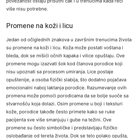
povezanost ostaju prisutni čak i u trenucima kada reči
više nisu potrebne.
Promene na koži i licu
Jedan od očiglednih znakova u završnim trenucima života
su promene na koži i licu. Koža može postati voštana i
bleda, dok se mišići očnih kapaka i vilice opuštaju. Ove
promene mogu izazvati šok kod članova porodice koji
nisu upoznati sa procesom umiranja.
Lice postaje
opuštenije, a osoba fizički slabija, što dodatno pojačava
emocionalni naboj laktanja porodice. Razumevanje ovih
promena može pomoći porodicama da se bolje suoče sa
stvarnošću koja dolazi.
Osim promene u boji i teksturi
kože, porodice takođe često primete kako se ruke
pacijenta sve više smanjuju i gube na težini. Ove
promene su često simboličke i predstavljaju fizičko
oslobađanje od tereta života.
Dok se telo polako opušta,