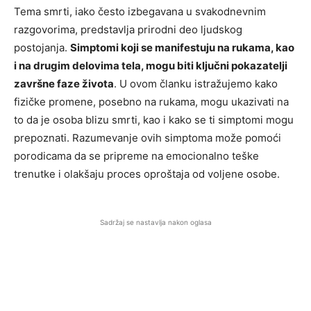
Tema smrti, iako često izbegavana u svakodnevnim
razgovorima, predstavlja prirodni deo ljudskog
postojanja.
Simptomi koji se manifestuju na rukama, kao
i na drugim delovima tela, mogu biti ključni pokazatelji
završne faze života
. U ovom članku istražujemo kako
fizičke promene, posebno na rukama, mogu ukazivati na
to da je osoba blizu smrti, kao i kako se ti simptomi mogu
prepoznati. Razumevanje ovih simptoma može pomoći
porodicama da se pripreme na emocionalno teške
trenutke i olakšaju proces oproštaja od voljene osobe.
Sadržaj se nastavlja nakon oglasa