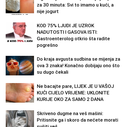
za 30 minuta: Svi to imamo u kući, a
nije jogurt
KOD 75% LJUDI JE UZROK
NADUTOSTI I GASOVA ISTI:
Gastroenterolog otkrio šta radite
pogrešno
Do kraja avgusta sudbina se mijenja za
ova 3 znaka! Konačno dobijaju ono što
su dugo čekali
Ne bacajte pare, LIJEK JE U VAŠOJ
KUĆI CIJELO VRIJEME: UKLONITE
KURIJE OKO ZA SAMO 2 DANA
Skriveno dugme na veš mašini:
Pritisnite ga i skoro da nećete morati
sušiti veš.