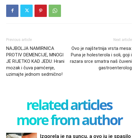
Previous article
Next article
NAJBOLJA NAMIRNICA
Ovo je najštetnija vrsta mesa:
PROTIV DEMENCIJE, MNOGI
Puna je holesterola i soli, goji i
JE RIJETKO KAD JEDU: Hrani
razara srce smatra naš čuveni
mozak i čuva pamćenje,
gastroenterolog
uzimajte jednom sedmično!
related articles
more from author
Izgorela je na suncu, a ovo ju je spasilo