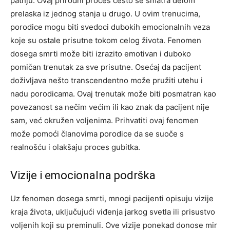
patnju.
Ovaj prirodni proces često se smatra delom
prelaska iz jednog stanja u drugo. U ovim trenucima,
porodice mogu biti svedoci dubokih emocionalnih veza
koje su ostale prisutne tokom celog života.
Fenomen
dosega smrti može biti izrazito emotivan i duboko
pomičan trenutak za sve prisutne. Osećaj da pacijent
doživljava nešto transcendentno može pružiti utehu i
nadu porodicama. Ovaj trenutak može biti posmatran kao
povezanost sa nečim većim ili kao znak da pacijent nije
sam, već okružen voljenima.
Prihvatiti ovaj fenomen
može pomoći članovima porodice da se suoče s
realnošću i olakšaju proces gubitka.
Vizije i emocionalna podrška
Uz fenomen dosega smrti, mnogi pacijenti opisuju vizije
kraja života, uključujući viđenja jarkog svetla ili prisustvo
voljenih koji su preminuli. Ove vizije ponekad donose mir