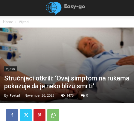
Home
Vijesti
Vijesti
Stručnjaci otkrili: ‘Ovaj simptom na rukama
pokazuje da je neko blizu smrti’
By
Portal
-
November 26, 2025
1473
0