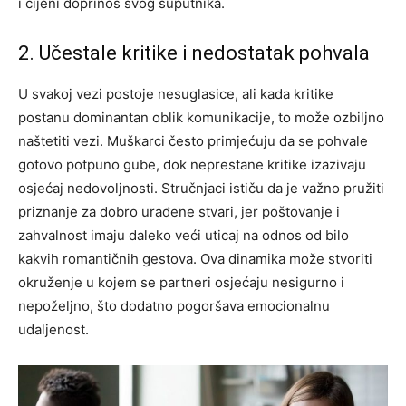
i cijeni doprinos svog suputnika.
2. Učestale kritike i nedostatak pohvala
U svakoj vezi postoje nesuglasice, ali kada kritike
postanu dominantan oblik komunikacije, to može ozbiljno
naštetiti vezi. Muškarci često primjećuju da se pohvale
gotovo potpuno gube, dok neprestane kritike izazivaju
osjećaj nedovoljnosti.
Stručnjaci ističu da je važno pružiti
priznanje za dobro urađene stvari, jer poštovanje i
zahvalnost imaju daleko veći uticaj na odnos od bilo
kakvih romantičnih gestova. Ova dinamika može stvoriti
okruženje u kojem se partneri osjećaju nesigurno i
nepoželjno, što dodatno pogoršava emocionalnu
udaljenost.