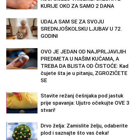
KURIJE OKO ZA SAMO 2 DANA
UDALA SAM SE ZA SVOJU
SREDNJOŠKOLSKU LJUBAV U 72.
GODINI
OVO JE JEDAN OD NAJPRLJAVIJIH
PREDMETA U NAŠIM KUĆAMA, A
TREBA DA BLISTA OD ČISTOĆE: Kad
čujete šta je u pitanju, ZGROZIĆETE
SE
Stavite režanj češnjaka pod jastuk
prije spavanja: Ujutro očekujte OVE 3
stvari!
Drvo želja: Zamislite želju, odaberite
plod i saznajte što vas čeka!