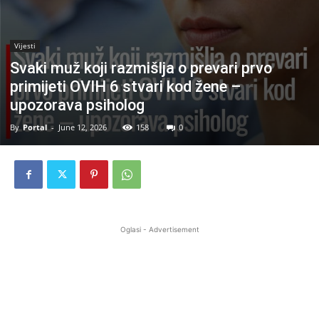
Vijesti
Svaki muž koji razmišlja o prevari prvo
primijeti OVIH 6 stvari kod žene –
upozorava psiholog
By
Portal
-
June 12, 2026
158
0
Oglasi - Advertisement