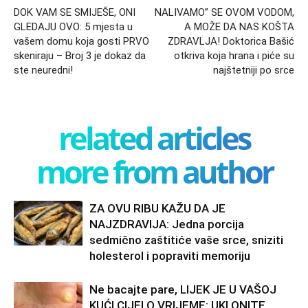
DOK VAM SE SMIJEŠE, ONI
NALIVAMO” SE OVOM VODOM,
GLEDAJU OVO: 5 mjesta u
A MOŽE DA NAS KOŠTA
vašem domu koja gosti PRVO
ZDRAVLJA! Doktorica Bašić
skeniraju – Broj 3 je dokaz da
otkriva koja hrana i piće su
ste neuredni!
najštetniji po srce
related articles
more from author
ZA OVU RIBU KAŽU DA JE
NAJZDRAVIJA: Jedna porcija
sedmično zaštitiće vaše srce, sniziti
holesterol i popraviti memoriju
Ne bacajte pare, LIJEK JE U VAŠOJ
KUĆI CIJELO VRIJEME: UKLONITE