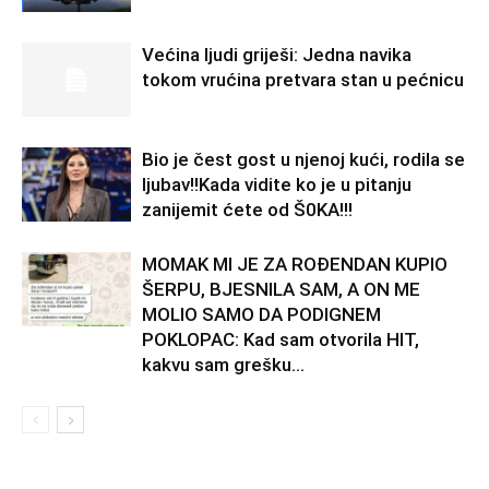
Većina ljudi griješi: Jedna navika
tokom vrućina pretvara stan u pećnicu
Bio je čest gost u njenoj kući, rodila se
ljubav!!Kada vidite ko je u pitanju
zanijemit ćete od Š0KA!!!
MOMAK MI JE ZA ROĐENDAN KUPIO
ŠERPU, BJESNILA SAM, A ON ME
MOLIO SAMO DA PODIGNEM
POKLOPAC: Kad sam otvorila HIT,
kakvu sam grešku...