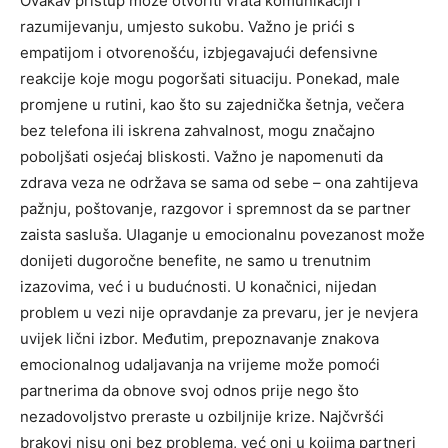
Ovakav pristup može otvoriti vrata komunikaciji i
razumijevanju, umjesto sukobu. Važno je prići s
empatijom i otvorenošću, izbjegavajući defensivne
reakcije koje mogu pogoršati situaciju.
Ponekad, male
promjene u rutini, kao što su zajednička šetnja, večera
bez telefona ili iskrena zahvalnost, mogu značajno
poboljšati osjećaj bliskosti. Važno je napomenuti da
zdrava veza ne održava se sama od sebe – ona zahtijeva
pažnju, poštovanje, razgovor i spremnost da se partner
zaista sasluša.
Ulaganje u emocionalnu povezanost može
donijeti dugoročne benefite, ne samo u trenutnim
izazovima, već i u budućnosti.
U konačnici, nijedan
problem u vezi nije opravdanje za prevaru, jer je nevjera
uvijek lični izbor. Međutim, prepoznavanje znakova
emocionalnog udaljavanja na vrijeme može pomoći
partnerima da obnove svoj odnos prije nego što
nezadovoljstvo preraste u ozbiljnije krize.
Najčvršći
brakovi nisu oni bez problema, već oni u kojima partneri