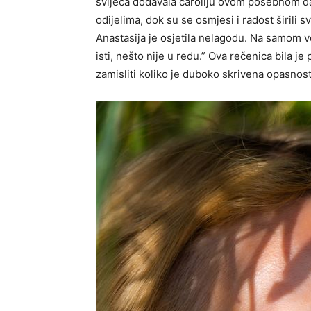
svijeća dodavala čaroliju ovom posebnom dan
odijelima, dok su se osmjesi i radost širili 
Anastasija je osjetila nelagodu. Na samom ve
isti, nešto nije u redu.” Ova rečenica bila je
zamisliti koliko je duboko skrivena opasnost