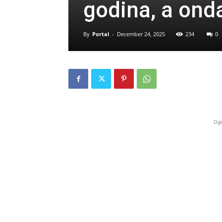
godina, a onda
By
Portal
-
December 24, 2025
234
0
Ogl