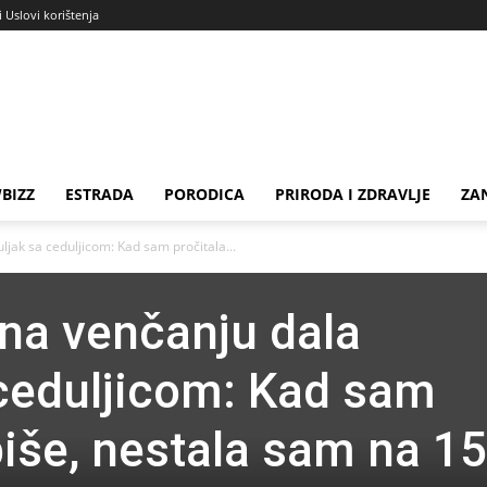
i Uslovi korištenja
BIZZ
ESTRADA
PORODICA
PRIRODA I ZDRAVLJE
ZA
ljak sa ceduljicom: Kad sam pročitala...
 na venčanju dala
ceduljicom: Kad sam
piše, nestala sam na 15