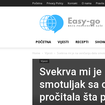
Početna
Privacy Policy
Kontakt
O nama
Pravila 
Easy
portal
POČETNA
VIJESTI
RECEPTI
SHOW
Home
Vijesti
Svekrva mi je na venčanju dala smotu
Vijesti
Svekrva mi je
smotuljak sa 
pročitala šta 