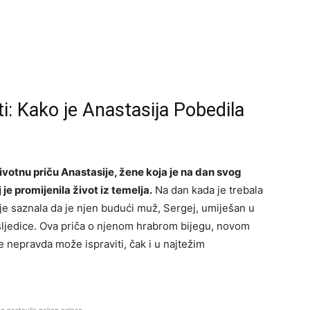
i: Kako je Anastasija Pobedila
votnu priču Anastasije, žene koja je na dan svog
 je promijenila život iz temelja.
Na dan kada je trebala
 je saznala da je njen budući muž, Sergej, umiješan u
osljedice. Ova priča o njenom hrabrom bijegu, novom
e nepravda može ispraviti, čak i u najtežim