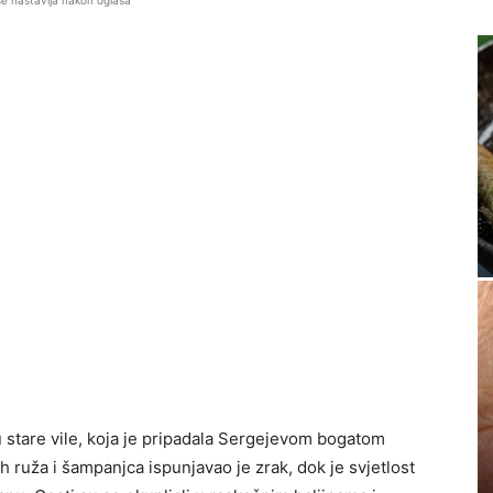
se nastavlja nakon oglasa
 stare vile, koja je pripadala Sergejevom bogatom
ih ruža i šampanjca ispunjavao je zrak, dok je svjetlost