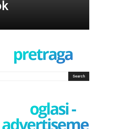
ok
pretraga
oglasi -
advertisement