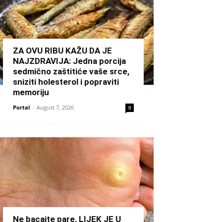
ZA OVU RIBU KAŽU DA JE
NAJZDRAVIJA: Jedna porcija
sedmično zaštitiće vaše srce,
sniziti holesterol i popraviti
memoriju
Portal
-
August 7, 2026
0
Ne bacajte pare, LIJEK JE U