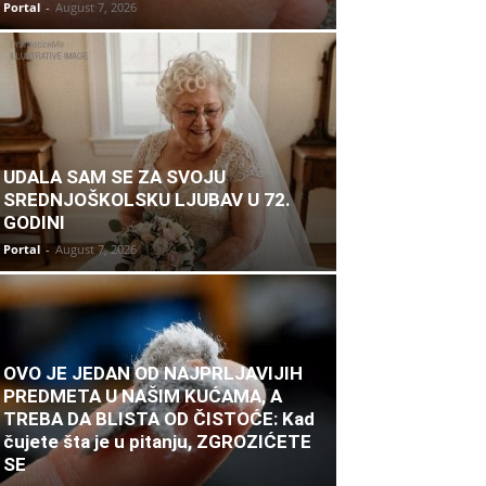
Portal
-
August 7, 2026
UDALA SAM SE ZA SVOJU
SREDNJOŠKOLSKU LJUBAV U 72.
GODINI
Portal
-
August 7, 2026
OVO JE JEDAN OD NAJPRLJAVIJIH
PREDMETA U NAŠIM KUĆAMA, A
TREBA DA BLISTA OD ČISTOĆE: Kad
čujete šta je u pitanju, ZGROZIĆETE
SE