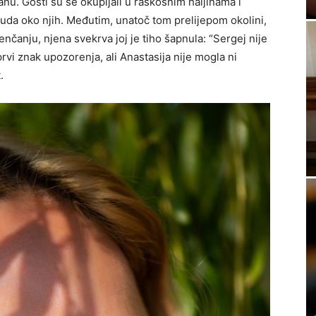
u. Gosti su se okupljali u raskošnim haljinama i
svuda oko njih. Međutim, unatoč tom prelijepom okolini,
nčanju, njena svekrva joj je tiho šapnula: “Sergej nije
 prvi znak upozorenja, ali Anastasija nije mogla ni
.