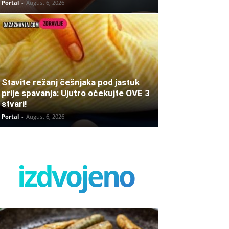
Portal
-
August 6, 2026
Stavite režanj češnjaka pod jastuk
prije spavanja: Ujutro očekujte OVE 3
stvari!
Portal
-
August 6, 2026
izdvojeno