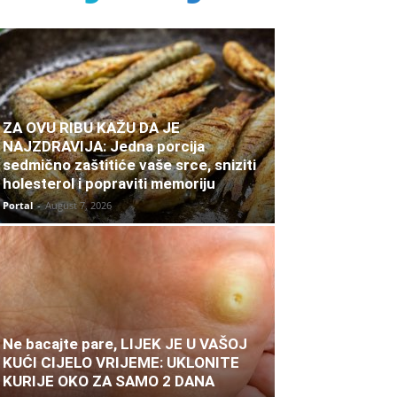
ZA OVU RIBU KAŽU DA JE
NAJZDRAVIJA: Jedna porcija
sedmično zaštitiće vaše srce, sniziti
holesterol i popraviti memoriju
Portal
-
August 7, 2026
Ne bacajte pare, LIJEK JE U VAŠOJ
KUĆI CIJELO VRIJEME: UKLONITE
KURIJE OKO ZA SAMO 2 DANA