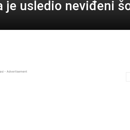
 je usledio neviđeni š
asi - Advertisement