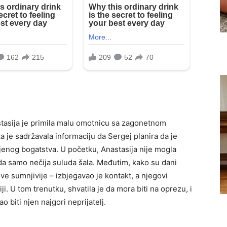
asija je primila malu omotnicu sa zagonetnom
a je sadržavala informaciju da Sergej planira da je
jenog bogatstva. U početku, Anastasija nije mogla
žda samo nečija suluda šala. Međutim, kako su dani
sve sumnjivije – izbjegavao je kontakt, a njegovi
iji. U tom trenutku, shvatila je da mora biti na oprezu, i
 biti njen najgori neprijatelj.