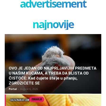
advertisement
najnovije
OVO JE JEDAN OD NAJPRLJAVIJIH PREDMETA
U NAŠIM KUĆAMA, A TREBA DA BLISTA OD
ČISTOĆE: Kad čujete šta je u pitanju,
ZGROZIĆETE SE
Portal
-
August 6, 2026