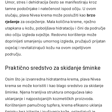
Umor, stres i dehidracija često se manifestiraju kroz
tamne podočnjake i natečenost ispod očiju. U ovom
slučaju, plava Nivea krema može poslužiti kao
brzo
rješenje
za osvježenje. Mala količina kreme, nježno
utapkana u kožu, poboljšava hidrataciju i čini da područje
oko očiju izgleda svježije. Redovno korištenje može
doprinijeti smanjenju umornog izgleda, pružajući prijatan
osjećaj i revitalizirajući kožu na ovom osjetljivom
području.
Praktično sredstvo za skidanje šminke
Osim što je izvanredna hidratantna krema, plava Nivea
krema se može koristiti i kao blago sredstvo za skidanje
šminke. Njena hranljiva struktura omogućava lako
uklanjanje i najpostojanijih kozmetičkih proizvoda.
Korištenjem pamučnog tupfera, krema efikasno uklanja
šminku bez iritacije i isušivanja kože, ostavljajući je