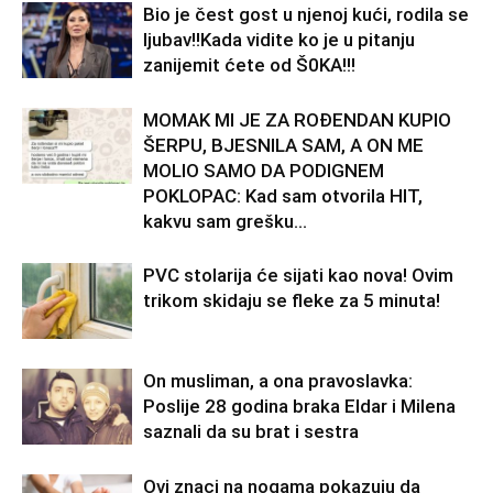
Bio je čest gost u njenoj kući, rodila se
ljubav!!Kada vidite ko je u pitanju
zanijemit ćete od Š0KA!!!
MOMAK MI JE ZA ROĐENDAN KUPIO
ŠERPU, BJESNILA SAM, A ON ME
MOLIO SAMO DA PODIGNEM
POKLOPAC: Kad sam otvorila HIT,
kakvu sam grešku...
PVC stolarija će sijati kao nova! Ovim
trikom skidaju se fleke za 5 minuta!
On musliman, a ona pravoslavka:
Poslije 28 godina braka Eldar i Milena
saznali da su brat i sestra
Ovi znaci na nogama pokazuju da