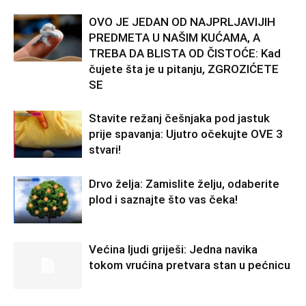
OVO JE JEDAN OD NAJPRLJAVIJIH
PREDMETA U NAŠIM KUĆAMA, A
TREBA DA BLISTA OD ČISTOĆE: Kad
čujete šta je u pitanju, ZGROZIĆETE
SE
Stavite režanj češnjaka pod jastuk
prije spavanja: Ujutro očekujte OVE 3
stvari!
Drvo želja: Zamislite želju, odaberite
plod i saznajte što vas čeka!
Većina ljudi griješi: Jedna navika
tokom vrućina pretvara stan u pećnicu