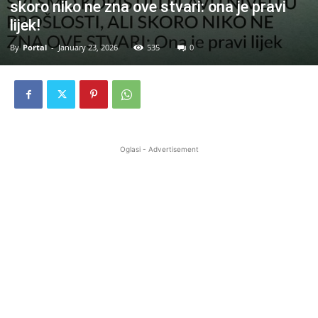
skoro niko ne zna ove stvari: ona je pravi
lijek!
By
Portal
-
January 23, 2026
535
0
Oglasi - Advertisement