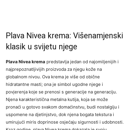
Plava Nivea krema: Višenamjenski
klasik u svijetu njege
Plava Nivea krema
predstavlja jedan od najomiljenijih i
najprepoznatljivijih proizvoda za njegu kože na
globalnom nivou. Ova krema je više od obične
hidratantne masti; ona je simbol ugodne njege i
povjerenja koje se prenosi s generacije na generaciju.
Njena karakteristična metalna kutija, koja se može
pronaći u gotovo svakom domaćinstvu, budi nostalgiju i
uspomene na djetinjstvo, dok njena bogata tekstura i
umirujući miris doprinose osjećaju sigurnosti i udobnosti.
Kroz godine, plava Nivea krema dokazala je svoju