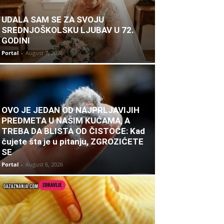
UDALA SAM SE ZA SVOJU
SREDNJOŠKOLSKU LJUBAV U 72.
GODINI
Portal
-
August 7, 2026
OVO JE JEDAN OD NAJPRLJAVIJIH
PREDMETA U NAŠIM KUĆAMA, A
TREBA DA BLISTA OD ČISTOĆE: Kad
čujete šta je u pitanju, ZGROZIĆETE
SE
Portal
-
August 6, 2026