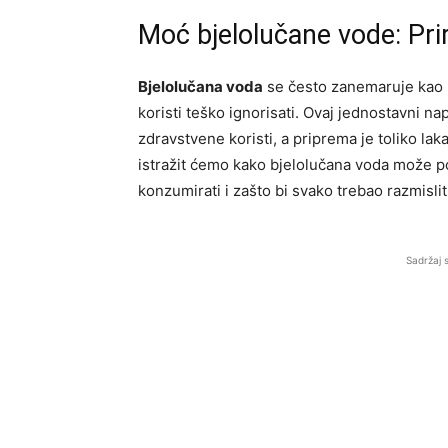
Moć bjelolučane vode: Priro
Bjelolučana voda
se često zanemaruje kao po
koristi teško ignorisati. Ovaj jednostavni na
zdravstvene koristi, a priprema je toliko l
istražit ćemo kako bjelolučana voda može poz
konzumirati i zašto bi svako trebao razmisli
Sadržaj 