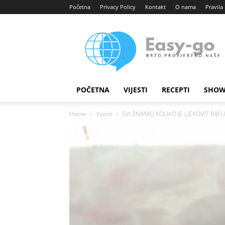
Početna
Privacy Policy
Kontakt
O nama
Pravila 
Easy
portal
POČETNA
VIJESTI
RECEPTI
SHOW
Home
Vijesti
SVI ZNAMO KOLIKO JE LJEKOVIT BIJEL