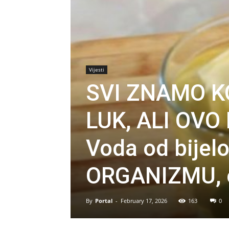
Vijesti
SVI ZNAMO KO
LUK, ALI OVO
Voda od bijel
ORGANIZMU, e
By
Portal
-
February 17, 2026
163
0