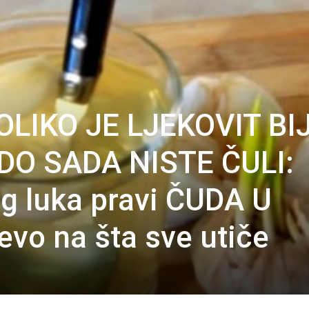
LIKO JE LJEKOVIT BIJ
 DO SADA NISTE ČULI:
og luka pravi ČUDA U
vo na šta sve utiče