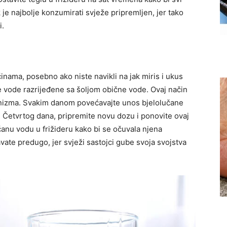
k je najbolje konzumirati svježe pripremljen, jer tako
i.
nama, posebno ako niste navikli na jak miris i ukus
ane vode razrijeđene sa šoljom obične vode. Ovaj način
izma. Svakim danom povećavajte unos bjelolučane
.
Četvrtog dana, pripremite novu dozu i ponovite ovaj
učanu vodu u frižideru kako bi se očuvala njena
žavate predugo, jer svježi sastojci gube svoja svojstva