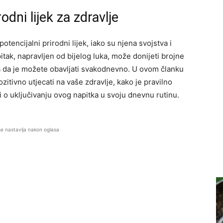
dni lijek za zdravlje
tencijalni prirodni lijek, iako su njena svojstva i
pitak, napravljen od bijelog luka, može donijeti brojne
aka da je možete obavljati svakodnevno. U ovom članku
itivno utjecati na vaše zdravlje, kako je pravilno
ti o uključivanju ovog napitka u svoju dnevnu rutinu.
se nastavlja nakon oglasa