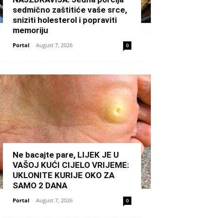
sedmično zaštitiće vaše srce,
sniziti holesterol i popraviti
memoriju
Portal
-
August 7, 2026
0
Ne bacajte pare, LIJEK JE U
VAŠOJ KUĆI CIJELO VRIJEME:
UKLONITE KURIJE OKO ZA
SAMO 2 DANA
Portal
-
August 7, 2026
0