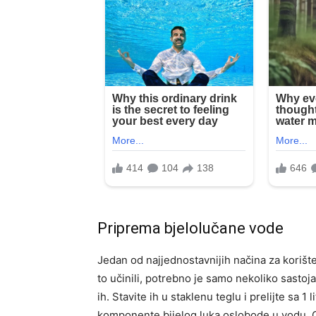
Priprema bjelolučane vode
Jedan od najjednostavnijih načina za korište
to učinili, potrebno je samo nekoliko sastoja
ih. Stavite ih u staklenu teglu i prelijte sa 1
komponente bijelog luka oslobode u vodu. Os