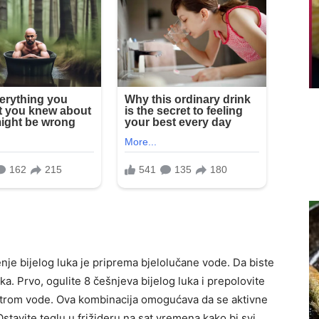
nje bijelog luka je priprema bjelolučane vode. Da biste
ka. Prvo, ogulite 8 češnjeva bijelog luka i prepolovite
 litrom vode.
Ova kombinacija omogućava da se aktivne
tavite teglu u frižideru na sat vremena kako bi svi