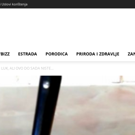
i Uslovi korištenja
BIZZ
ESTRADA
PORODICA
PRIRODA I ZDRAVLJE
ZA
I LUK, ALI OVO DO SADA NISTE...