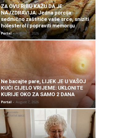
ZA OVU RIBU KAŽU DA JE
NAJZDRAVIJA: Jedna porcija
sedmično zaštitiće vaše srce, sniziti
holesterol i popraviti memoriju
Portal
-
August 7, 2026
Ne bacajte pare, LIJEK JE U VAŠOJ
KUĆI CIJELO VRIJEME: UKLONITE
KURIJE OKO ZA SAMO 2 DANA
Portal
-
August 7, 2026