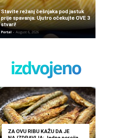
Stavite režanj češnjaka pod jastuk
prije spavanja: Ujutro očekujte OVE 3
stvari!
Portal
-
August 6, 2026
izdvojeno
ZA OVU RIBU KAŽU DA JE
NAJZDRAVIJA: Jedna porcija