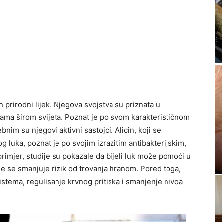
n prirodni lijek. Njegova svojstva su priznata u
inama širom svijeta. Poznat je po svom karakterističnom
ebnim su njegovi aktivni sastojci. Alicin, koji se
og luka, poznat je po svojim izrazitim antibakterijskim,
primjer, studije su pokazale da bijeli luk može pomoći u
ime se smanjuje rizik od trovanja hranom. Pored toga,
sistema, regulisanje krvnog pritiska i smanjenje nivoa