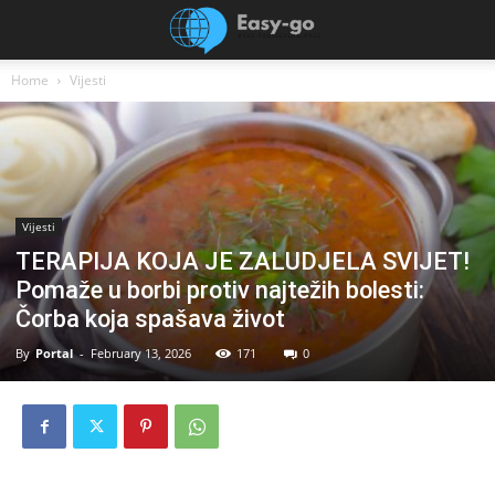
Home
Vijesti
Vijesti
TERAPIJA KOJA JE ZALUDJELA SVIJET!
Pomaže u borbi protiv najtežih bolesti:
Čorba koja spašava život
By
Portal
-
February 13, 2026
171
0