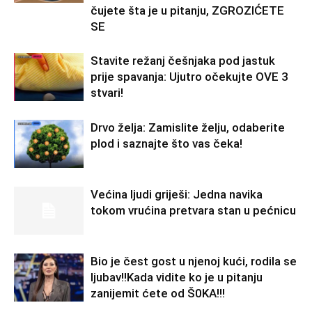
čujete šta je u pitanju, ZGROZIĆETE
SE
Stavite režanj češnjaka pod jastuk
prije spavanja: Ujutro očekujte OVE 3
stvari!
Drvo želja: Zamislite želju, odaberite
plod i saznajte što vas čeka!
Većina ljudi griješi: Jedna navika
tokom vrućina pretvara stan u pećnicu
Bio je čest gost u njenoj kući, rodila se
ljubav!!Kada vidite ko je u pitanju
zanijemit ćete od Š0KA!!!