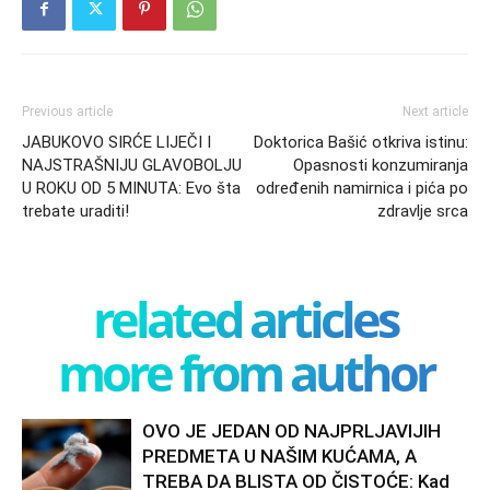
Previous article
Next article
JABUKOVO SIRĆE LIJEČI I
Doktorica Bašić otkriva istinu:
NAJSTRAŠNIJU GLAVOBOLJU
Opasnosti konzumiranja
U ROKU OD 5 MINUTA: Evo šta
određenih namirnica i pića po
trebate uraditi!
zdravlje srca
related articles
more from author
OVO JE JEDAN OD NAJPRLJAVIJIH
PREDMETA U NAŠIM KUĆAMA, A
TREBA DA BLISTA OD ČISTOĆE: Kad