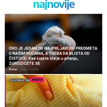
najnovije
OVO JE JEDAN OD NAJPRLJAVIJIH PREDMETA
U NAŠIM KUĆAMA, A TREBA DA BLISTA OD
ČISTOĆE: Kad čujete šta je u pitanju,
ZGROZIĆETE SE
Portal
-
August 6, 2026