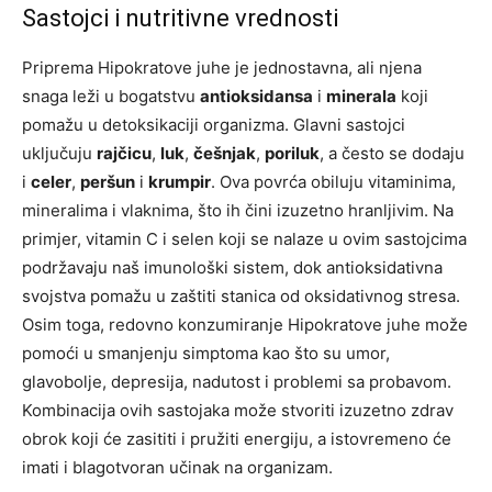
Sastojci i nutritivne vrednosti
Priprema Hipokratove juhe je jednostavna, ali njena
snaga leži u bogatstvu
antioksidansa
i
minerala
koji
pomažu u detoksikaciji organizma. Glavni sastojci
uključuju
rajčicu
,
luk
,
češnjak
,
poriluk
, a često se dodaju
i
celer
,
peršun
i
krumpir
. Ova povrća obiluju vitaminima,
mineralima i vlaknima, što ih čini izuzetno hranljivim.
Na
primjer, vitamin C i selen koji se nalaze u ovim sastojcima
podržavaju naš imunološki sistem, dok antioksidativna
svojstva pomažu u zaštiti stanica od oksidativnog stresa.
Osim toga, redovno konzumiranje Hipokratove juhe može
pomoći u smanjenju simptoma kao što su umor,
glavobolje, depresija, nadutost i problemi sa probavom.
Kombinacija ovih sastojaka može stvoriti izuzetno zdrav
obrok koji će zasititi i pružiti energiju, a istovremeno će
imati i blagotvoran učinak na organizam.