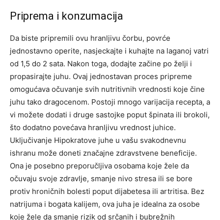
Priprema i konzumacija
Da biste pripremili ovu hranljivu čorbu, povrće
jednostavno operite, nasjeckajte i kuhajte na laganoj vatri
od 1,5 do 2 sata. Nakon toga, dodajte začine po želji i
propasirajte juhu. Ovaj jednostavan proces pripreme
omogućava očuvanje svih nutritivnih vrednosti koje čine
juhu tako dragocenom.
Postoji mnogo varijacija recepta, a
vi možete dodati i druge sastojke poput špinata ili brokoli,
što dodatno povećava hranljivu vrednost juhice.
Uključivanje Hipokratove juhe u vašu svakodnevnu
ishranu može doneti značajne zdravstvene beneficije.
Ona je posebno preporučljiva osobama koje žele da
očuvaju svoje zdravlje, smanje nivo stresa ili se bore
protiv hroničnih bolesti poput dijabetesa ili artritisa.
Bez
natrijuma i bogata kalijem, ova juha je idealna za osobe
koje žele da smanje rizik od srčanih i bubrežnih