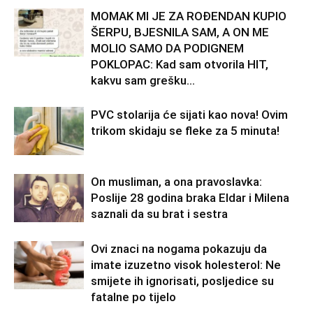
MOMAK MI JE ZA ROĐENDAN KUPIO
ŠERPU, BJESNILA SAM, A ON ME
MOLIO SAMO DA PODIGNEM
POKLOPAC: Kad sam otvorila HIT,
kakvu sam grešku...
PVC stolarija će sijati kao nova! Ovim
trikom skidaju se fleke za 5 minuta!
On musliman, a ona pravoslavka:
Poslije 28 godina braka Eldar i Milena
saznali da su brat i sestra
Ovi znaci na nogama pokazuju da
imate izuzetno visok holesterol: Ne
smijete ih ignorisati, posljedice su
fatalne po tijelo