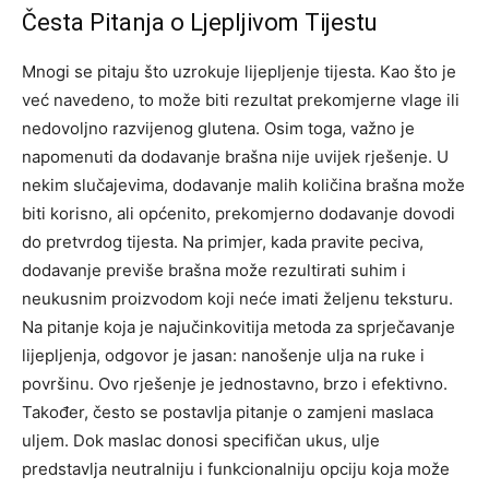
Česta Pitanja o Ljepljivom Tijestu
Mnogi se pitaju što uzrokuje lijepljenje tijesta. Kao što je
već navedeno, to može biti rezultat prekomjerne vlage ili
nedovoljno razvijenog glutena. Osim toga, važno je
napomenuti da dodavanje brašna nije uvijek rješenje.
U
nekim slučajevima, dodavanje malih količina brašna može
biti korisno, ali općenito, prekomjerno dodavanje dovodi
do pretvrdog tijesta. Na primjer, kada pravite peciva,
dodavanje previše brašna može rezultirati suhim i
neukusnim proizvodom koji neće imati željenu teksturu.
Na pitanje koja je najučinkovitija metoda za sprječavanje
lijepljenja, odgovor je jasan: nanošenje ulja na ruke i
površinu. Ovo rješenje je jednostavno, brzo i efektivno.
Također, često se postavlja pitanje o zamjeni maslaca
uljem.
Dok maslac donosi specifičan ukus, ulje
predstavlja neutralniju i funkcionalniju opciju koja može