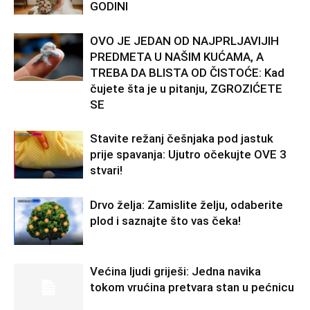
GODINI
OVO JE JEDAN OD NAJPRLJAVIJIH
PREDMETA U NAŠIM KUĆAMA, A
TREBA DA BLISTA OD ČISTOĆE: Kad
čujete šta je u pitanju, ZGROZIĆETE
SE
Stavite režanj češnjaka pod jastuk
prije spavanja: Ujutro očekujte OVE 3
stvari!
Drvo želja: Zamislite želju, odaberite
plod i saznajte što vas čeka!
Većina ljudi griješi: Jedna navika
tokom vrućina pretvara stan u pećnicu