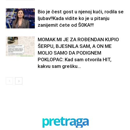
Bio je čest gost u njenoj kući, rodila se
ljubav!!Kada vidite ko je u pitanju
zanijemit ćete od Š0KA!!!
MOMAK MI JE ZA ROĐENDAN KUPIO
ŠERPU, BJESNILA SAM, A ON ME
MOLIO SAMO DA PODIGNEM
POKLOPAC: Kad sam otvorila HIT,
kakvu sam grešku...
pretraga