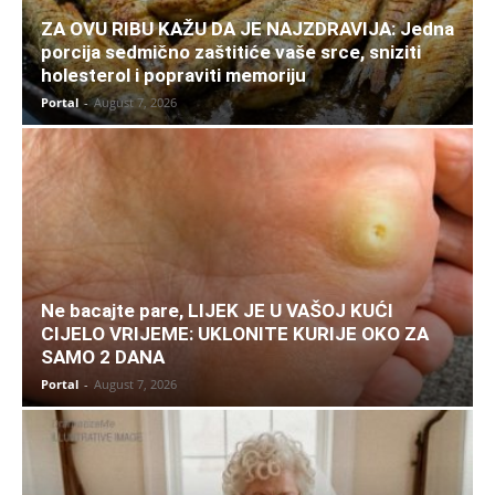
ZA OVU RIBU KAŽU DA JE NAJZDRAVIJA: Jedna
porcija sedmično zaštitiće vaše srce, sniziti
holesterol i popraviti memoriju
Portal
-
August 7, 2026
Ne bacajte pare, LIJEK JE U VAŠOJ KUĆI
CIJELO VRIJEME: UKLONITE KURIJE OKO ZA
SAMO 2 DANA
Portal
-
August 7, 2026