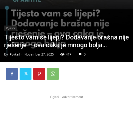
Vijesti
Tijesto vam se lijepi? Dodavanje brašna nije
rješenje – ova caka je mnogo bolja…
By
Portal
-
November 27, 2025
417
0
Oglasi - Advertisement