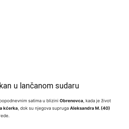
skan u lančanom sudaru
 popodnevnim satima u blizini
Obrenovca
, kada je život
a kćerka
, dok su njegova supruga
Aleksandra M. (40)
rede.