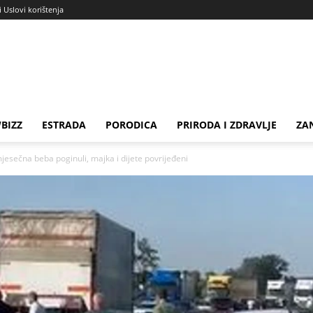
i Uslovi korištenja
BIZZ
ESTRADA
PORODICA
PRIRODA I ZDRAVLJE
ZA
jesečna beba poginuli, majka i dijete povrijeđeni