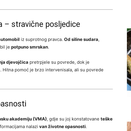
 – stravične posljedice
 automobil
iz suprotnog pravca.
Od siline sudara
,
bil je
potpuno smrskan
.
ja djevojčica
pretrpjele su povrede, dok je
a
. Hitna pomoć je brzo intervenisala, ali su povrede
pasnosti
nsku akademiju (VMA)
, gdje su joj konstatovane
teške
informacijama nalazi
van životne opasnosti
.