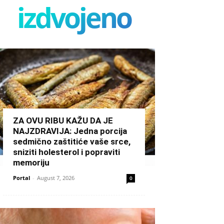
izdvojeno
ZA OVU RIBU KAŽU DA JE
NAJZDRAVIJA: Jedna porcija
sedmično zaštitiće vaše srce,
sniziti holesterol i popraviti
memoriju
Portal
-
August 7, 2026
0