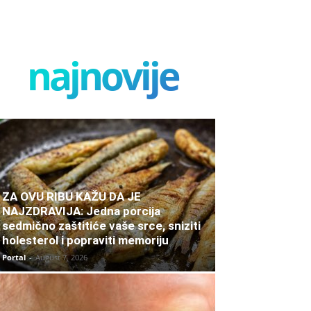
najnovije
ZA OVU RIBU KAŽU DA JE
NAJZDRAVIJA: Jedna porcija
sedmično zaštitiće vaše srce, sniziti
holesterol i popraviti memoriju
Portal
-
August 7, 2026