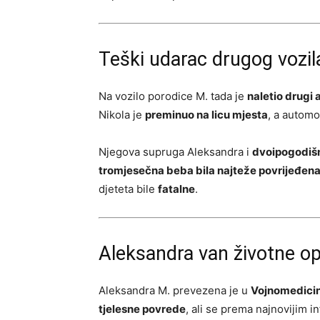
Teški udarac drugog vozila
Na vozilo porodice M. tada je
naletio drugi
Nikola je
preminuo na licu mjesta
, a automo
Njegova supruga Aleksandra i
dvoipogodišn
tromjesečna beba bila najteže povrijeđen
djeteta bile
fatalne
.
Aleksandra van životne o
Aleksandra M. prevezena je u
Vojnomedici
tjelesne povrede
, ali se prema najnovijim 