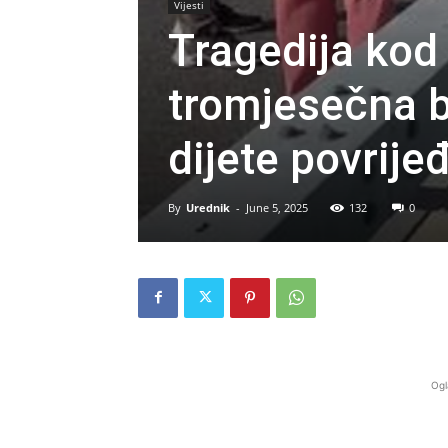
Vijesti
Tragedija kod
tromjesečna b
dijete povrije
By
Urednik
-
June 5, 2025
132
0
Ogl