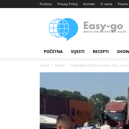
Početna
Privacy Policy
Kontakt
O nama
Pravila 
Easy
portal
POČETNA
VIJESTI
RECEPTI
SHOW
Home
Vijesti
Tragedija kod Obrenovca: Otac i trom