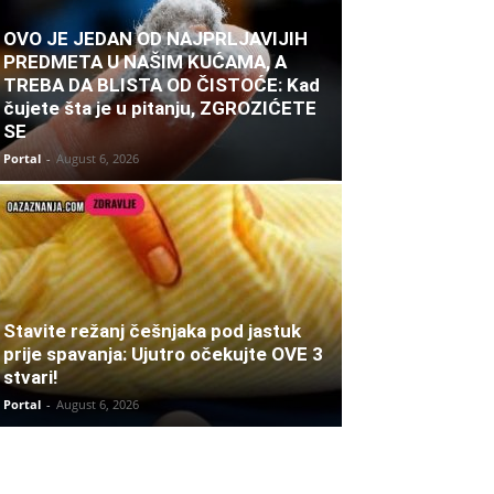
OVO JE JEDAN OD NAJPRLJAVIJIH
PREDMETA U NAŠIM KUĆAMA, A
TREBA DA BLISTA OD ČISTOĆE: Kad
čujete šta je u pitanju, ZGROZIĆETE
SE
Portal
-
August 6, 2026
Stavite režanj češnjaka pod jastuk
prije spavanja: Ujutro očekujte OVE 3
stvari!
Portal
-
August 6, 2026