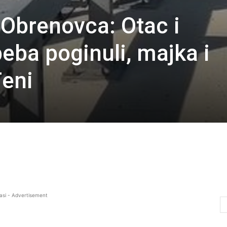
 Obrenovca: Otac i
eba poginuli, majka i
đeni
asi - Advertisement