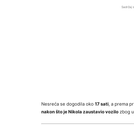
Sadržaj 
Nesreća se dogodila oko
17 sati
, a prema p
nakon što je Nikola zaustavio vozilo
zbog ud