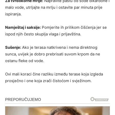
Za tvrdokorne mrlje:
Napravite pastu od sode bikarbone i
malo vode, utrljajte na mrlju i ostavite par minuta prije
ispiranja.
Namještaj i saksije:
Pomjerite ih prilikom čišćenja jer se
ispod njih često skuplja vlaga i prljavština.
Sušenje:
Ako je terasa natkrivena i nema direktnog
sunca, uvijek je dobro prebrisati suvom krpom da ne
ostanu fleke od vode.
Ovi mali koraci čine razliku između terase koja izgleda
prosječno i one koja zrači čistoćom i svježinom.