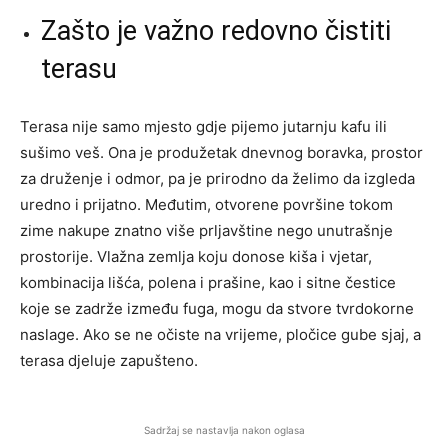
Zašto je važno redovno čistiti
terasu
Terasa nije samo mjesto gdje pijemo jutarnju kafu ili
sušimo veš. Ona je produžetak dnevnog boravka, prostor
za druženje i odmor, pa je prirodno da želimo da izgleda
uredno i prijatno. Međutim, otvorene površine tokom
zime nakupe znatno više prljavštine nego unutrašnje
prostorije. Vlažna zemlja koju donose kiša i vjetar,
kombinacija lišća, polena i prašine, kao i sitne čestice
koje se zadrže između fuga, mogu da stvore tvrdokorne
naslage. Ako se ne očiste na vrijeme, pločice gube sjaj, a
terasa djeluje zapušteno.
Sadržaj se nastavlja nakon oglasa