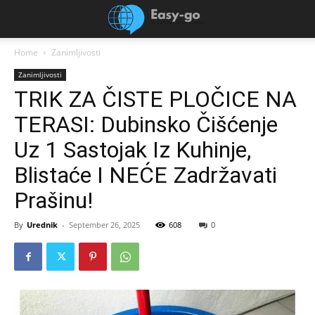
Home
Zanimljivosti
Zanimljivosti
TRIK ZA ČISTE PLOČICE NA
TERASI: Dubinsko Čišćenje
Uz 1 Sastojak Iz Kuhinje,
Blistaće I NEĆE Zadržavati
Prašinu!
By
Urednik
-
September 26, 2025
608
0