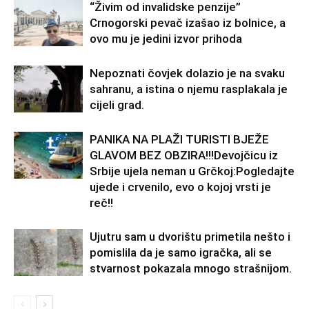
“Živim od invalidske penzije”
Crnogorski pevač izašao iz bolnice, a
ovo mu je jedini izvor prihoda
Nepoznati čovjek dolazio je na svaku
sahranu, a istina o njemu rasplakala je
cijeli grad.
PANIKA NA PLAŽI TURISTI BJEŽE
GLAVOM BEZ OBZIRA!!!Devojčicu iz
Srbije ujela neman u Grčkoj:Pogledajte
ujede i crvenilo, evo o kojoj vrsti je
reč!!
Ujutru sam u dvorištu primetila nešto i
pomislila da je samo igračka, ali se
stvarnost pokazala mnogo strašnijom.