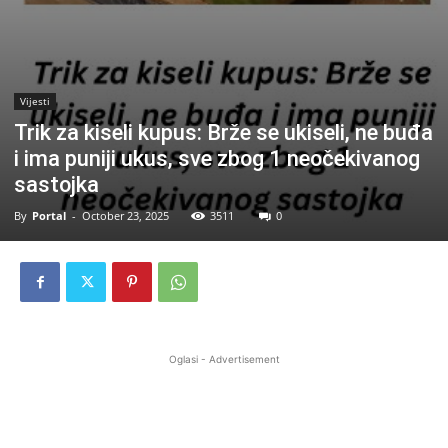
Vijesti
Trik za kiseli kupus: Brže se ukiseli, ne buđa
i ima puniji ukus, sve zbog 1 neočekivanog
sastojka
By
Portal
-
October 23, 2025
3511
0
Oglasi - Advertisement