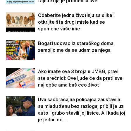
tajnu koja je promenila sve
Odaberite jednu životinju sa slike i
otkrijte šta drugi misle kad se
spomene vaše ime
Bogati udovac iz staračkog doma
zamolio me da se udam za njega
Ako imate ova 3 broja u JMBG, pravi
ste srećnici: Ove ljude će da prati sve
najlepše ama baš ceo život
Dva saobraćajna policajca zaustavila
su mladu ženu bez razloga, pribili je uz
auto i grubo stavili joj lisice. Ali kada joj
je jedan od...