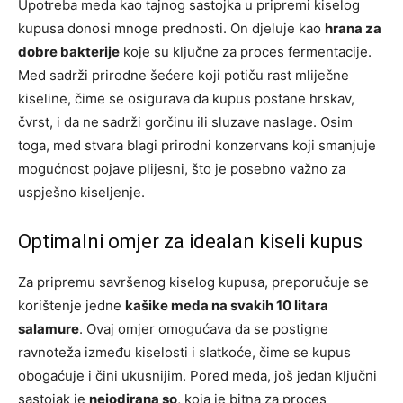
Upotreba meda kao tajnog sastojka u pripremi kiselog
kupusa donosi mnoge prednosti. On djeluje kao
hrana za
dobre bakterije
koje su ključne za proces fermentacije.
Med sadrži prirodne šećere koji potiču rast mliječne
kiseline, čime se osigurava da kupus postane hrskav,
čvrst, i da ne sadrži gorčinu ili sluzave naslage. Osim
toga, med stvara blagi prirodni konzervans koji smanjuje
mogućnost pojave plijesni, što je posebno važno za
uspješno kiseljenje.
Optimalni omjer za idealan kiseli kupus
Za pripremu savršenog kiselog kupusa, preporučuje se
korištenje jedne
kašike meda na svakih 10 litara
salamure
. Ovaj omjer omogućava da se postigne
ravnoteža između kiselosti i slatkoće, čime se kupus
obogaćuje i čini ukusnijim. Pored meda, još jedan ključni
sastojak je
nejodirana so
, koja je bitna za proces