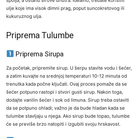
spolja, a ostanu sirove unutra. Idealno, trebate koristiti
ulje koje ima visok dimni prag, poput suncokretovog ili
kukuruznog ulja.
Priprema Tulumbe
Priprema Sirupa
Za početak, pripremite sirup. U šerpu stavite vodu i šećer,
a zatim kuvajte na srednjoj temperaturi 10-12 minuta od
trenutka kada počne ključati. Ovaj proces pomaže da se
šećer potpuno rastopi i stvori gusti sirup. Nakon toga,
dodajte vanilin šećer i sok od limuna. Sirup treba ostaviti
da se potpuno ohladi; važno je da bude hladan kada se
tulumbe stavljaju u njega. Ako sirup bude topao, tulumbe
će se previše brzo natopiti i izgubiti svoju hrskavost.