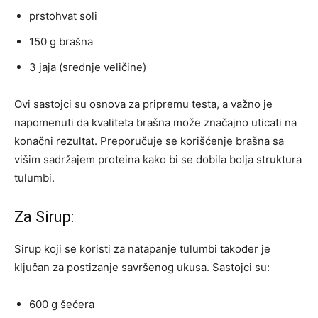
prstohvat soli
150 g brašna
3 jaja (srednje veličine)
Ovi sastojci su osnova za pripremu testa, a važno je
napomenuti da kvaliteta brašna može značajno uticati na
konačni rezultat. Preporučuje se korišćenje brašna sa
višim sadržajem proteina kako bi se dobila bolja struktura
tulumbi.
Za Sirup:
Sirup koji se koristi za natapanje tulumbi također je
ključan za postizanje savršenog ukusa. Sastojci su:
600 g šećera