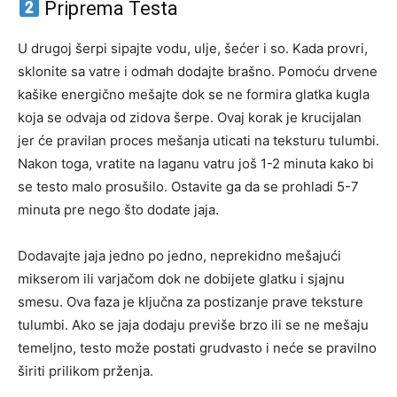
Priprema Testa
U drugoj šerpi sipajte vodu, ulje, šećer i so. Kada provri,
sklonite sa vatre i odmah dodajte brašno. Pomoću drvene
kašike energično mešajte dok se ne formira glatka kugla
koja se odvaja od zidova šerpe. Ovaj korak je krucijalan
jer će pravilan proces mešanja uticati na teksturu tulumbi.
Nakon toga, vratite na laganu vatru još 1-2 minuta kako bi
se testo malo prosušilo. Ostavite ga da se prohladi 5-7
minuta pre nego što dodate jaja.
Dodavajte jaja jedno po jedno, neprekidno mešajući
mikserom ili varjačom dok ne dobijete glatku i sjajnu
smesu. Ova faza je ključna za postizanje prave teksture
tulumbi. Ako se jaja dodaju previše brzo ili se ne mešaju
temeljno, testo može postati grudvasto i neće se pravilno
širiti prilikom prženja.