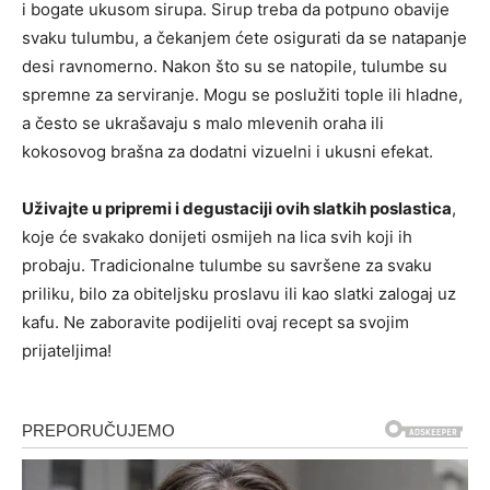
i bogate ukusom sirupa. Sirup treba da potpuno obavije
svaku tulumbu, a čekanjem ćete osigurati da se natapanje
desi ravnomerno. Nakon što su se natopile, tulumbe su
spremne za serviranje. Mogu se poslužiti tople ili hladne,
a često se ukrašavaju s malo mlevenih oraha ili
kokosovog brašna za dodatni vizuelni i ukusni efekat.
Uživajte u pripremi i degustaciji ovih slatkih poslastica
,
koje će svakako donijeti osmijeh na lica svih koji ih
probaju. Tradicionalne tulumbe su savršene za svaku
priliku, bilo za obiteljsku proslavu ili kao slatki zalogaj uz
kafu. Ne zaboravite podijeliti ovaj recept sa svojim
prijateljima!