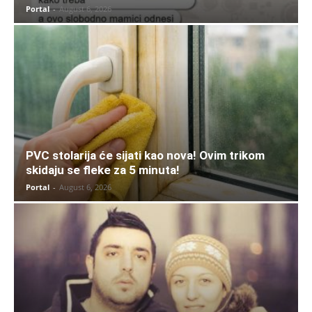
Portal
-
August 6, 2026
PVC stolarija će sijati kao nova! Ovim trikom
skidaju se fleke za 5 minuta!
Portal
-
August 6, 2026