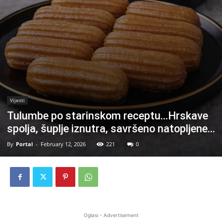
Vijesti
Tulumbe po starinskom receptu…Hrskave
spolja, šuplje iznutra, savršeno natopljene…
By
Portal
-
February 12, 2026
221
0
Oglasi - Advertisement