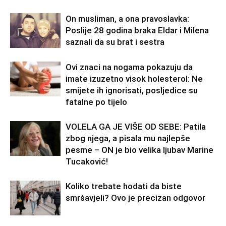
On musliman, a ona pravoslavka:
Poslije 28 godina braka Eldar i Milena
saznali da su brat i sestra
Ovi znaci na nogama pokazuju da
imate izuzetno visok holesterol: Ne
smijete ih ignorisati, posljedice su
fatalne po tijelo
VOLELA GA JE VIŠE OD SEBE: Patila
zbog njega, a pisala mu najlepše
pesme – ON je bio velika ljubav Marine
Tucaković!
Koliko trebate hodati da biste
smršavjeli? Ovo je precizan odgovor