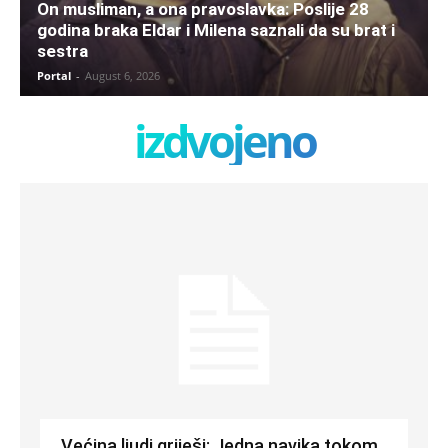
On musliman, a ona pravoslavka: Poslije 28
godina braka Eldar i Milena saznali da su brat i
sestra
Portal
-
August 6, 2026
izdvojeno
Većina ljudi griješi: Jedna navika tokom