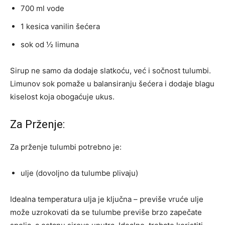
700 ml vode
1 kesica vanilin šećera
sok od ½ limuna
Sirup ne samo da dodaje slatkoću, već i sočnost tulumbi.
Limunov sok pomaže u balansiranju šećera i dodaje blagu
kiselost koja obogaćuje ukus.
Za Prženje:
Za prženje tulumbi potrebno je:
ulje (dovoljno da tulumbe plivaju)
Idealna temperatura ulja je ključna – previše vruće ulje
može uzrokovati da se tulumbe previše brzo zapečate