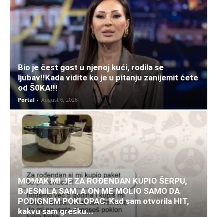
Bio je čest gost u njenoj kući, rodila se
ljubav!!Kada vidite ko je u pitanju zanijemit ćete
od Š0KA!!!
Portal
-
August 6, 2026
MOMAK MI JE ZA ROĐENDAN KUPIO ŠERPU,
BJESNILA SAM, A ON ME MOLIO SAMO DA
PODIGNEM POKLOPAC: Kad sam otvorila HIT,
kakvu sam grešku...