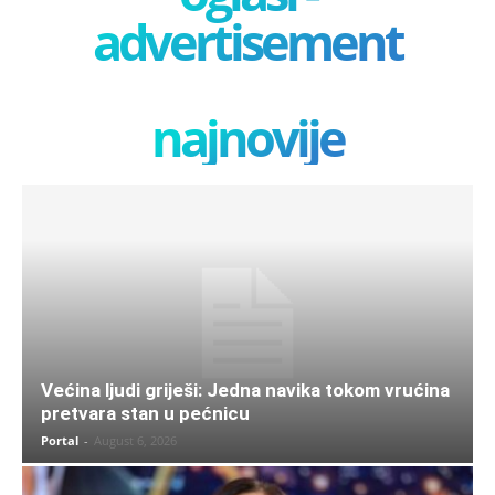
advertisement
najnovije
Većina ljudi griješi: Jedna navika tokom vrućina
pretvara stan u pećnicu
Portal
-
August 6, 2026