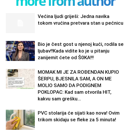
more from author
Većina ljudi griješi: Jedna navika
tokom vrućina pretvara stan u pećnicu
Bio je čest gost u njenoj kući, rodila se
ljubav!!Kada vidite ko je u pitanju
zanijemit ćete od Š0KA!!!
MOMAK MI JE ZA ROĐENDAN KUPIO
ŠERPU, BJESNILA SAM, A ON ME
MOLIO SAMO DA PODIGNEM
POKLOPAC: Kad sam otvorila HIT,
kakvu sam grešku...
PVC stolarija će sijati kao nova! Ovim
trikom skidaju se fleke za 5 minuta!