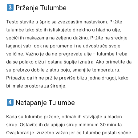
Prženje Tulumbe
Testo stavite u špric sa zvezdastim nastavkom. Pržite
tulumbe tako što ih istiskujete direktno u hladno ulje,
sećići ih makazama na željenu dužinu. Pržite na srednje
laganoj vatri dok ne porumene i ne udvostruče svoje
veličine. Važno je da ne pregrevate ulje – tulumbe treba
da se polako dižu i ostanu šuplje iznutra. Ako primetite da
su prebrzo dobile zlatnu boju, smanjite temperaturu.
Pripazite da ih ne pržite previše blizu jedna drugoj, kako
bi imale prostora za širenje.
Natapanje Tulumbe
Kada su tulumbe pržene, odmah ih stavljajte u hladan
sirup. Ostavite ih da upijaju sirup minimum 30 minuta.
Ovaj korak je izuzetno važan jer će tulumbe postati sočne