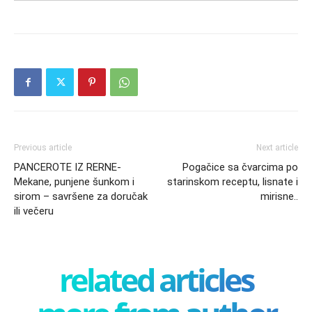
Previous article
Next article
PANCEROTE IZ RERNE-
Pogačice sa čvarcima po
Mekane, punjene šunkom i
starinskom receptu, lisnate i
sirom – savršene za doručak
mirisne..
ili večeru
related articles