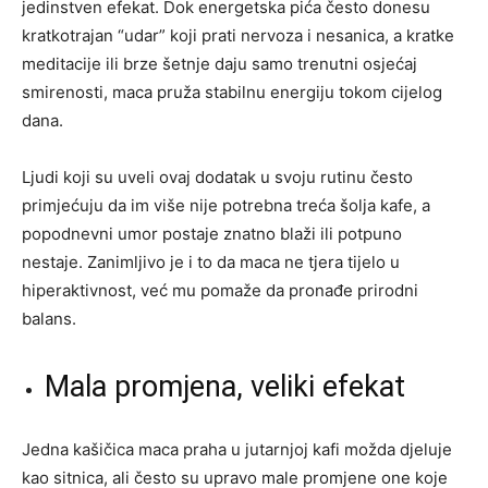
jedinstven efekat. Dok energetska pića često donesu
kratkotrajan “udar” koji prati nervoza i nesanica, a kratke
meditacije ili brze šetnje daju samo trenutni osjećaj
smirenosti, maca pruža stabilnu energiju tokom cijelog
dana.
Ljudi koji su uveli ovaj dodatak u svoju rutinu često
primjećuju da im više nije potrebna treća šolja kafe, a
popodnevni umor postaje znatno blaži ili potpuno
nestaje. Zanimljivo je i to da maca ne tjera tijelo u
hiperaktivnost, već mu pomaže da pronađe prirodni
balans.
Mala promjena, veliki efekat
Jedna kašičica maca praha u jutarnjoj kafi možda djeluje
kao sitnica, ali često su upravo male promjene one koje