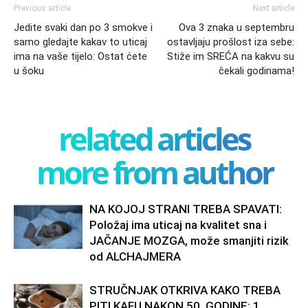
Previous article
Next article
Jedite svaki dan po 3 smokve i
Ova 3 znaka u septembru
samo gledajte kakav to uticaj
ostavljaju prošlost iza sebe:
ima na vaše tijelo: Ostat ćete
Stiže im SREĆA na kakvu su
u šoku
čekali godinama!
related articles
more from author
NA KOJOJ STRANI TREBA SPAVATI:
Položaj ima uticaj na kvalitet sna i
JAČANJE MOZGA, može smanjiti rizik
od ALCHAJMERA
STRUČNJAK OTKRIVA KAKO TREBA
PITI KAFU NAKON 50. GODINE: 1