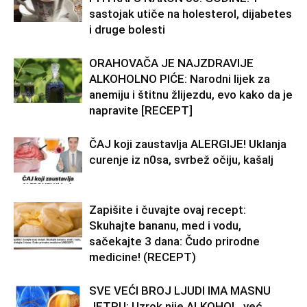
sastojak utiče na holesterol, dijabetes
i druge bolesti
ORAHOVAČA JE NAJZDRAVIJE
ALKOHOLNO PIĆE: Narodni lijek za
anemiju i štitnu žlijezdu, evo kako da je
napravite [RECEPT]
ČAJ koji zaustavlja ALERGIJE! Uklanja
curenje iz n0sa, svrbež očiju, kašalj
Zapišite i čuvajte ovaj recept:
Skuhajte bananu, med i vodu,
sačekajte 3 dana: Čudo prirodne
medicine! (RECEPT)
SVE VEĆI BROJ LJUDI IMA MASNU
JETRU: Uzrok nije ALKOHOL, već