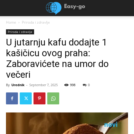
Home
Priroda i zdravlje
Priroda i zdravlje
U jutarnju kafu dodajte 1
kašičicu ovog praha:
Zaboravićete na umor do
večeri
By
Urednik
-
September 7, 2025
998
0